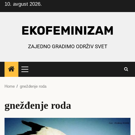
10. avgust 2026.
Skip
to
content
EKOFEMINIZAM
ZAJEDNO GRADIMO ODRŽIV SVET
Primary
Menu
Home
gnežđenje roda
gnežđenje roda