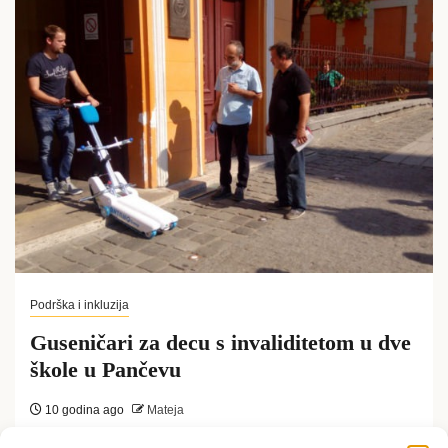
Podrška i inkluzija
Guseničari za decu s invaliditetom u dve
škole u Pančevu
10 godina ago
Mateja