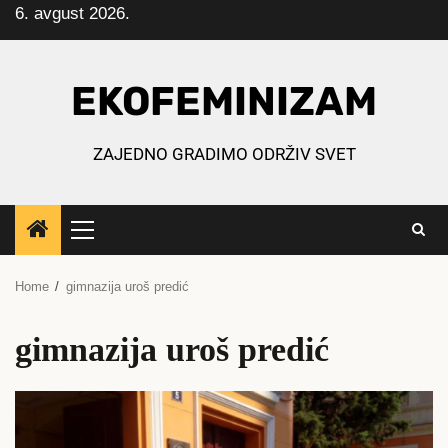
6. avgust 2026.
Skip
to
content
EKOFEMINIZAM
ZAJEDNO GRADIMO ODRŽIV SVET
Primary
Menu
Home
gimnazija uroš predić
gimnazija uroš predić