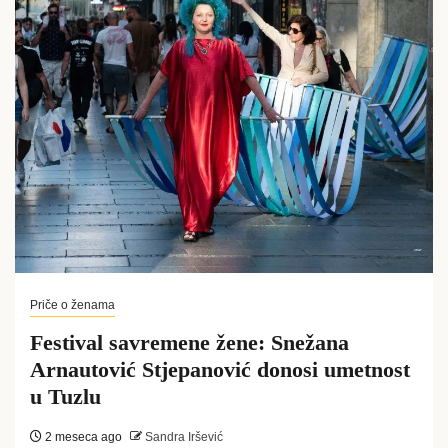
Priče o ženama
Festival savremene žene: Snežana
Arnautović Stjepanović donosi umetnost
u Tuzlu
2 meseca ago
Sandra Iršević