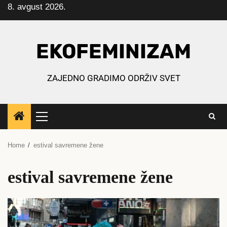
8. avgust 2026.
Skip
to
content
EKOFEMINIZAM
ZAJEDNO GRADIMO ODRŽIV SVET
Primary
Menu
Home
estival savremene žene
estival savremene žene