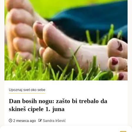
Upoznaj svet oko sebe
Dan bosih nogu: zašto bi trebalo da
skineš cipele 1. juna
2 meseca ago
Sandra Iršević