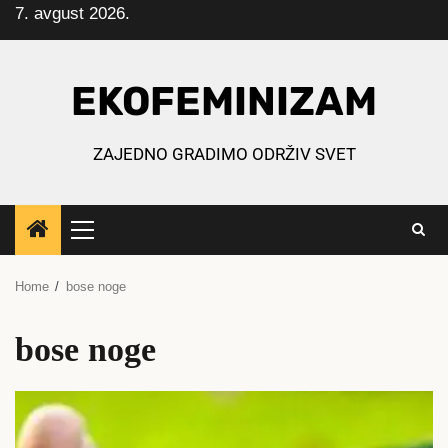
7. avgust 2026.
Skip
to
content
EKOFEMINIZAM
ZAJEDNO GRADIMO ODRŽIV SVET
Primary
Menu
Home
bose noge
bose noge