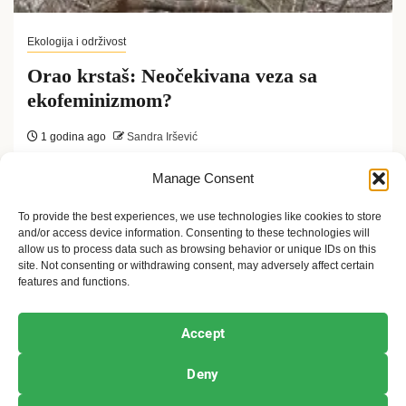
Ekologija i održivost
Orao krstaš: Neočekivana veza sa
ekofeminizmom?
1 godina ago
Sandra Iršević
Orao krstaš u Srbiji, veličanstvena ptica grabljivica,
Manage Consent
nije samo simbol moći i slobode, već i deo
To provide the best experiences, we use technologies like cookies to store
and/or access device information. Consenting to these technologies will
nacionalnog identiteta Srbije. Njegov...
allow us to process data such as browsing behavior or unique IDs on this
site. Not consenting or withdrawing consent, may adversely affect certain
features and functions.
Ekofeminizam
Ekologija i održivost
Kultura i umetnost
Accept
Projekti i Društvo
Deny