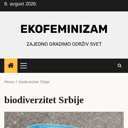
8. avgust 2026.
Skip
to
content
EKOFEMINIZAM
ZAJEDNO GRADIMO ODRŽIV SVET
Primary
Menu
Home
biodiverzitet Srbije
biodiverzitet Srbije