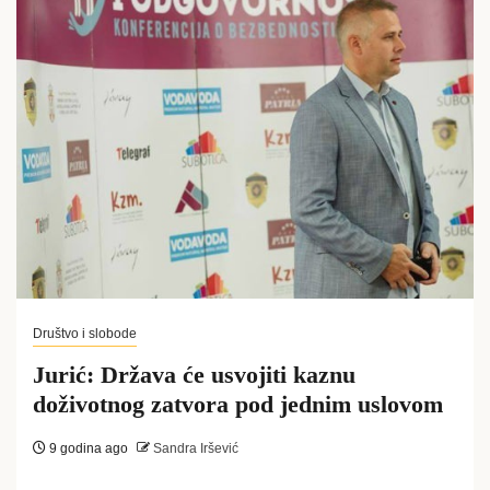
Društvo i slobode
Jurić: Država će usvojiti kaznu
doživotnog zatvora pod jednim uslovom
9 godina ago
Sandra Iršević