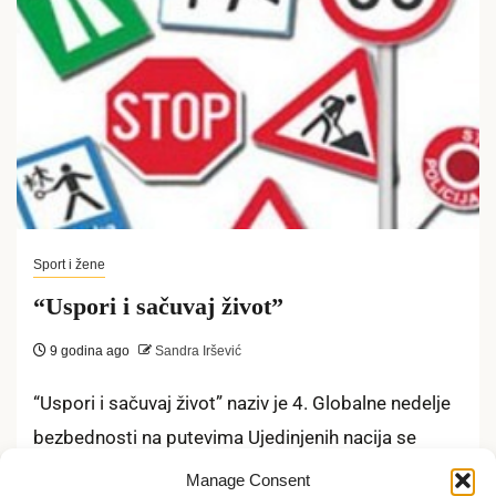
Sport i žene
“Uspori i sačuvaj život”
9 godina ago
Sandra Iršević
“Uspori i sačuvaj život” naziv je 4. Globalne nedelje
bezbednosti na putevima Ujedinjenih nacija se
obeležava tokom ove nedelje, a...
Manage Consent