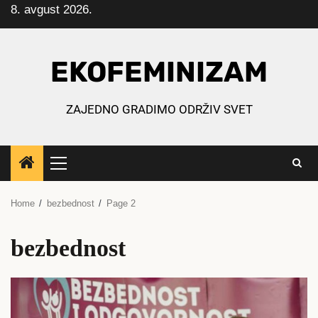
8. avgust 2026.
Skip
to
content
EKOFEMINIZAM
ZAJEDNO GRADIMO ODRŽIV SVET
Primary
Menu
Home
bezbednost
Page 2
bezbednost