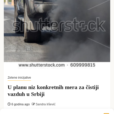
Zelene inicijative
U planu niz konkretnih mera za čistiji
vazduh u Srbiji
6 godina ago
Sandra Iršević