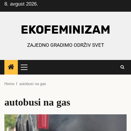
8. avgust 2026.
Skip
to
content
EKOFEMINIZAM
ZAJEDNO GRADIMO ODRŽIV SVET
Primary
Menu
Home
autobusi na gas
autobusi na gas