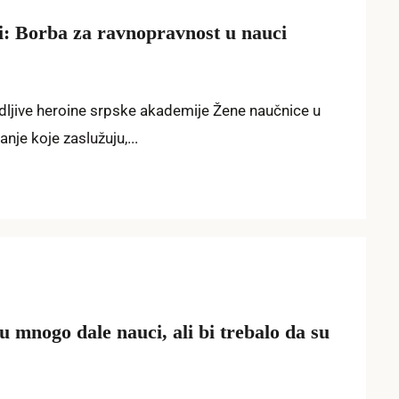
i: Borba za ravnopravnost u nauci
dljive heroine srpske akademije Žene naučnice u
anje koje zaslužuju,...
 mnogo dalе nauci, ali bi trеbalo da su