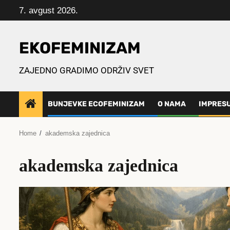
Skip
7. avgust 2026.
to
content
EKOFEMINIZAM
ZAJEDNO GRADIMO ODRŽIV SVET
BUNJEVKE ECOFEMINIZAM
O NAMA
IMPRES
Home
akademska zajednica
akademska zajednica