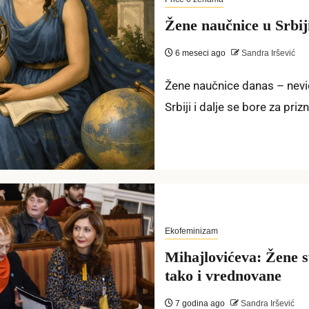
Žene naučnice u Srbij
6 meseci ago
Sandra Iršević
Žene naučnice danas – nevi
Srbiji i dalje se bore za prizn
Ekofeminizam
Mihajlovićеva: Žеnе su
tako i vrеdnovanе
7 godina ago
Sandra Iršević