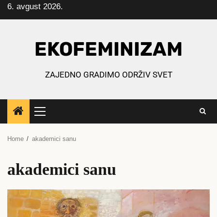
6. avgust 2026.
Skip
to
content
EKOFEMINIZAM
ZAJEDNO GRADIMO ODRŽIV SVET
Primary
Menu
Home
akademici sanu
akademici sanu