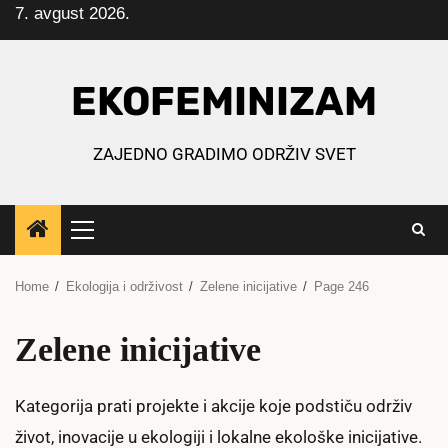
7. avgust 2026.
Skip
to
content
EKOFEMINIZAM
ZAJEDNO GRADIMO ODRŽIV SVET
Primary
Menu
Home
Ekologija i održivost
Zelene inicijative
Page 246
Zelene inicijative
Kategorija prati projekte i akcije koje podstiču održiv
život, inovacije u ekologiji i lokalne ekološke inicijative.