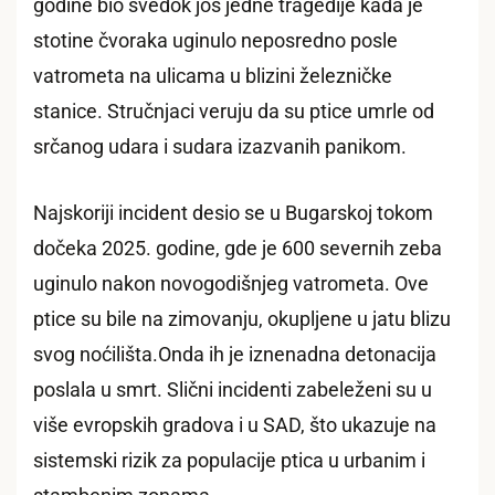
godine bio svedok još jedne tragedije kada je
stotine čvoraka uginulo neposredno posle
vatrometa na ulicama u blizini železničke
stanice. Stručnjaci veruju da su ptice umrle od
srčanog udara i sudara izazvanih panikom.
Najskoriji incident desio se u Bugarskoj tokom
dočeka 2025. godine, gde je 600 severnih zeba
uginulo nakon novogodišnjeg vatrometa. Ove
ptice su bile na zimovanju, okupljene u jatu blizu
svog noćilišta.Onda ih je iznenadna detonacija
poslala u smrt. Slični incidenti zabeleženi su u
više evropskih gradova i u SAD, što ukazuje na
sistemski rizik za populacije ptica u urbanim i