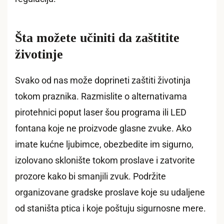
Šta možete učiniti da zaštitite
životinje
Svako od nas može doprineti zaštiti životinja
tokom praznika. Razmislite o alternativama
pirotehnici poput laser šou programa ili LED
fontana koje ne proizvode glasne zvuke. Ako
imate kućne ljubimce, obezbedite im sigurno,
izolovano sklonište tokom proslave i zatvorite
prozore kako bi smanjili zvuk. Podržite
organizovane gradske proslave koje su udaljene
od staništa ptica i koje poštuju sigurnosne mere.