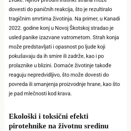
dovesti do paničnih reakcija, što je rezultiralo
tragičnim smrtima životinja. Na primer, u Kanadi
2022. godine konj u Novoj Škotskoj stradao je
usled panike izazvane vatrometom. Strah konja
može predstavljati i opasnost po ljude koji
pokušavaju da ih smire ili zadrže, kao i po
prolaznike u blizini. Domaće životinje takođe
reaguju nepredvidljivo, što može dovesti do
povreda ili smanjenja proizvodnje hrane, kao što
je pad mlečnosti kod krava.
Ekološki i toksični efekti
pirotehnike na životnu sredinu