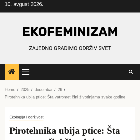
10. avgust 2026.
Skip
to
content
EKOFEMINIZAM
ZAJEDNO GRADIMO ODRŽIV SVET
Primary
Menu
Home
2025
decembar
29
Pirotehnika ubija ptice: Šta vatromet čini životinjama svake godine
Ekologija i održivost
Pirotehnika ubija ptice: Šta