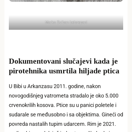
Marko Sciban belorepani
Dokumentovani slučajevi kada je
pirotehnika usmrtila hiljade ptica
U Bibi u Arkanzasu 2011. godine, nakon
novogodišnjeg vatrometa stradalo je oko 5.000
crvenokrilih kosova. Ptice su u panici poletele i
sudarale se međusobno i sa objektima. Gineći od
povreda nastalih tupim udarcem. Rim je 2021.