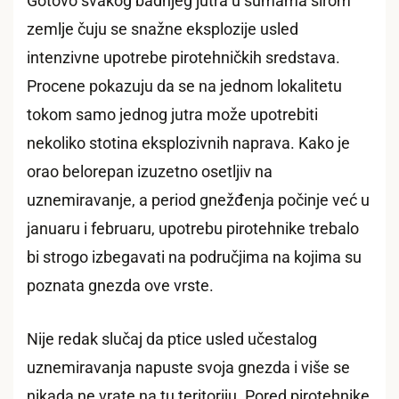
Gotovo svakog badnjeg jutra u šumama širom
zemlje čuju se snažne eksplozije usled
intenzivne upotrebe pirotehničkih sredstava.
Procene pokazuju da se na jednom lokalitetu
tokom samo jednog jutra može upotrebiti
nekoliko stotina eksplozivnih naprava. Kako je
orao belorepan izuzetno osetljiv na
uznemiravanje, a period gnežđenja počinje već u
januaru i februaru, upotrebu pirotehnike trebalo
bi strogo izbegavati na područjima na kojima su
poznata gnezda ove vrste.
Nije redak slučaj da ptice usled učestalog
uznemiravanja napuste svoja gnezda i više se
nikada ne vrate na tu teritoriju. Pored pirotehnike