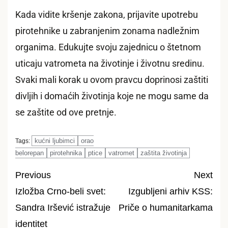
Kada vidite kršenje zakona, prijavite upotrebu
pirotehnike u zabranjenim zonama nadležnim
organima. Edukujte svoju zajednicu o štetnom
uticaju vatrometa na životinje i životnu sredinu.
Svaki mali korak u ovom pravcu doprinosi zaštiti
divljih i domaćih životinja koje ne mogu same da
se zaštite od ove pretnje.
kućni ljubimci
orao
Tags:
belorepan
pirotehnika
ptice
vatromet
zaštita životinja
Previous
Next
Izložba Crno-beli svet:
Izgubljeni arhiv KSS:
Post
Sandra Iršević istražuje
Priče o humanitarkama
navigation
identitet