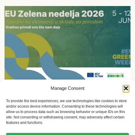
Manage Consent
Ekologija i održivost
5.jun: Živimo u skladu sa prirodom ili gubimo sve
To provide the best experiences, we use technologies like cookies to store
and/or access device information. Consenting to these technologies will
2 meseca ago
Sandra Iršević
allow us to process data such as browsing behavior or unique IDs on this
site. Not consenting or withdrawing consent, may adversely affect certain
features and functions.