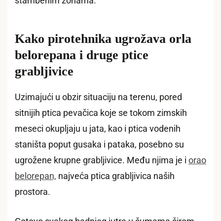
stambenim zonama.
Kako pirotehnika ugrožava orla
belorepana i druge ptice
grabljivice
Uzimajući u obzir situaciju na terenu, pored
sitnijih ptica pevačica koje se tokom zimskih
meseci okupljaju u jata, kao i ptica vodenih
staništa poput gusaka i pataka, posebno su
ugrožene krupne grabljivice. Među njima je i
orao
belorepan,
najveća ptica grabljivica naših
prostora.