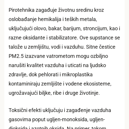
Pirotehnika zagađuje životnu sredinu kroz
oslobađanje hemikalija i teških metala,
uključujući olovo, bakar, barijum, stroncijum, kao i
razne oksidante i stabilizatore. Ove supstance se
talože u zemljištu, vodi i vazduhu. Sitne čestice
PM2.5 izazvane vatrometom mogu ozbiljno
narušiti kvalitet vazduha i uticati na ljudsko
zdravlje, dok pehlorati i mikroplastika
kontaminiraju zemljište i vodene ekosisteme,
ugrožavajući biljke, ribe i druge životinje.
Toksični efekti uključuju i zagađenje vazduha
gasovima poput ugljen-monoksida, ugljen-
dioksida i azotnih oksida. Na primer, tokom