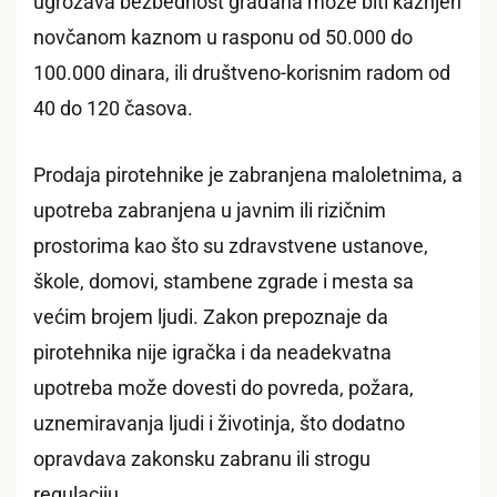
ugrožava bezbednost građana može biti kažnjen
novčanom kaznom u rasponu od 50.000 do
100.000 dinara, ili društveno-korisnim radom od
40 do 120 časova.
Prodaja pirotehnike je zabranjena maloletnima, a
upotreba zabranjena u javnim ili rizičnim
prostorima kao što su zdravstvene ustanove,
škole, domovi, stambene zgrade i mesta sa
većim brojem ljudi. Zakon prepoznaje da
pirotehnika nije igračka i da neadekvatna
upotreba može dovesti do povreda, požara,
uznemiravanja ljudi i životinja, što dodatno
opravdava zakonsku zabranu ili strogu
regulaciju.