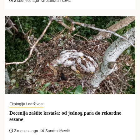
2 sedmice ago
Sandra Iršević
Ekologija i održivost
Decenija zaštite krstaša: od jednog para do rekordne
sezone
2 meseca ago
Sandra Iršević