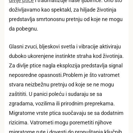
divlje ptice
i traumatizuje naše ljubimce. Ono što
doživljavamo kao spektakl, za hiljade životinja
predstavlja smrtonosnu pretnju od koje ne mogu
da pobegnu.
Glasni zvuci, bljeskovi svetla i vibracije aktiviraju
duboko ukorenjene instinkte straha kod životinja.
Za divlje ptice nagla eksplozija predstavlja signal
neposredne opasnosti.Problem je što vatromet
stvara neizbežnu pretnju od koje se ne mogu
zaštititi. U panici poleću i sudaraju se sa
zgradama, vozilima ili prirodnim preprekama.
Migratorne vrste ptica suočavaju se sa dodatnim
rizicima. Vatrometi mogu poremetiti njihove
migratorne rute i dovesti do propuštanja ključnih