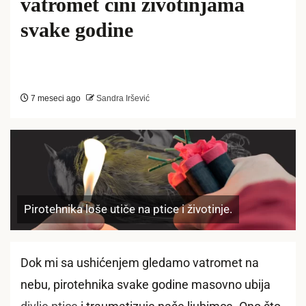
vatromet čini životinjama
svake godine
7 meseci ago
Sandra Iršević
Pirotehnika loše utiče na ptice i životinje.
Dok mi sa ushićenjem gledamo vatromet na
nebu, pirotehnika svake godine masovno ubija