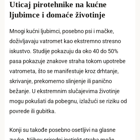
Uticaj pirotehnike na kućne
ljubimce i domaće životinje
Mnogi kućni ljubimci, posebno psi i mačke,
doživljavaju vatromet kao ekstremno stresno
iskustvo. Studije pokazuju da oko 40 do 50%
pasa pokazuje znakove straha tokom upotrebe
vatrometa, što se manifestuje kroz drhtanje,
skrivanje, prekomerno slinjenje ili panično
bežanje. U ekstremnim slučajevima životinje
mogu pokušati da pobegnu, izlažući se riziku od
povrede ili gubitka.
Konji su takođe posebno osetljivi na glasne
zvuke. Njihov prirodni instinkt straha može