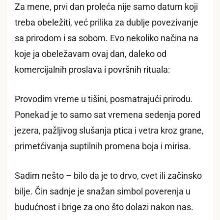
Za mene, prvi dan proleća nije samo datum koji
treba obeležiti, već prilika za dublje povezivanje
sa prirodom i sa sobom. Evo nekoliko načina na
koje ja obeležavam ovaj dan, daleko od
komercijalnih proslava i površnih rituala:
Provodim vreme u tišini, posmatrajući prirodu.
Ponekad je to samo sat vremena sedenja pored
jezera, pažljivog slušanja ptica i vetra kroz grane,
primetćivanja suptilnih promena boja i mirisa.
Sadim nešto – bilo da je to drvo, cvet ili začinsko
bilje. Čin sadnje je snažan simbol poverenja u
budućnost i brige za ono što dolazi nakon nas.