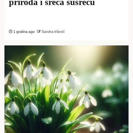
priroda i sreća susreću
1 godina ago
Sandra Iršević