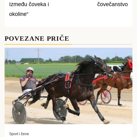
Između čoveka i
čovečanstvo
okoline“
POVEZANE PRIČE
Sport i žene