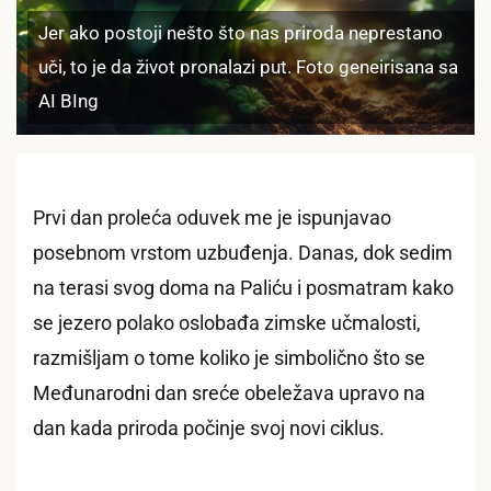
Jer ako postoji nešto što nas priroda neprestano
uči, to je da život pronalazi put. Foto geneirisana sa
AI BIng
Prvi dan proleća oduvek me je ispunjavao
posebnom vrstom uzbuđenja. Danas, dok sedim
na terasi svog doma na Paliću i posmatram kako
se jezero polako oslobađa zimske učmalosti,
razmišljam o tome koliko je simbolično što se
Međunarodni dan sreće obeležava upravo na
dan kada priroda počinje svoj novi ciklus.