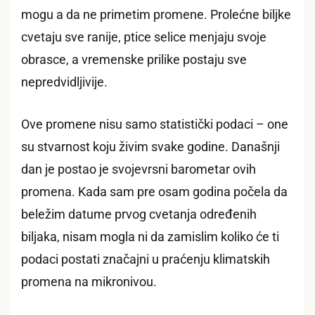
mogu a da ne primetim promene. Prolećne biljke
cvetaju sve ranije, ptice selice menjaju svoje
obrasce, a vremenske prilike postaju sve
nepredvidljivije.
Ove promene nisu samo statistički podaci – one
su stvarnost koju živim svake godine. Današnji
dan je postao je svojevrsni barometar ovih
promena. Kada sam pre osam godina počela da
beležim datume prvog cvetanja određenih
biljaka, nisam mogla ni da zamislim koliko će ti
podaci postati značajni u praćenju klimatskih
promena na mikronivou.