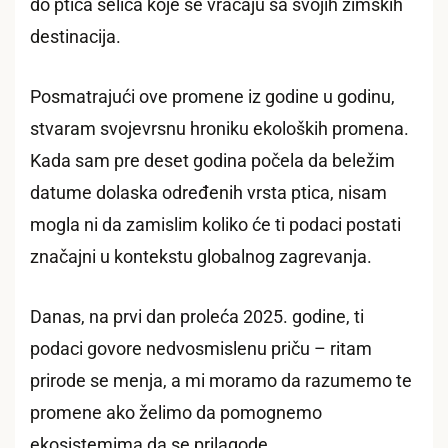
do ptica selica koje se vraćaju sa svojih zimskih
destinacija.
Posmatrajući ove promene iz godine u godinu,
stvaram svojevrsnu hroniku ekoloških promena.
Kada sam pre deset godina počela da beležim
datume dolaska određenih vrsta ptica, nisam
mogla ni da zamislim koliko će ti podaci postati
značajni u kontekstu globalnog zagrevanja.
Danas, na prvi dan proleća 2025. godine, ti
podaci govore nedvosmislenu priču – ritam
prirode se menja, a mi moramo da razumemo te
promene ako želimo da pomognemo
ekosistemima da se prilagode.