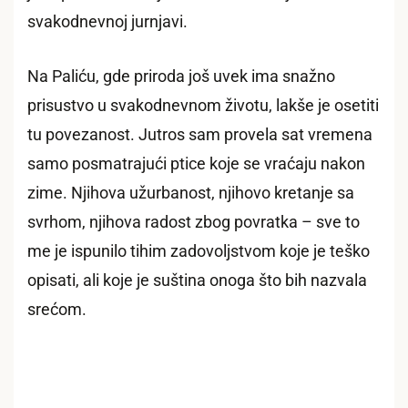
svakodnevnoj jurnjavi.
Na Paliću, gde priroda još uvek ima snažno
prisustvo u svakodnevnom životu, lakše je osetiti
tu povezanost. Jutros sam provela sat vremena
samo posmatrajući ptice koje se vraćaju nakon
zime. Njihova užurbanost, njihovo kretanje sa
svrhom, njihova radost zbog povratka – sve to
me je ispunilo tihim zadovoljstvom koje je teško
opisati, ali koje je suština onoga što bih nazvala
srećom.