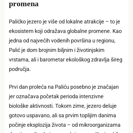
promena
Palićko jezero je više od lokalne atrakcije – to je
ekosistem koji odražava globalne promene. Kao
jedna od najvećih vodenih površina u regionu,
Palić je dom brojnim biljnim i životinjskim
vrstama, ali i barometar ekološkog zdravlja šireg
područja.
Prvi dan proleća na Paliću posebno je značajan
jer označava početak perioda intenzivne
biološke aktivnosti. Tokom zime, jezero deluje
gotovo uspavano, ali sa prvim toplijim danima
počinje eksplozija života – od mikroorganizama