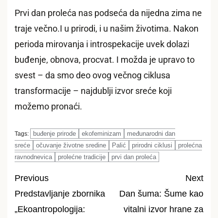
Prvi dan proleća nas podseća da nijedna zima ne
traje večno.I u prirodi, i u našim životima. Nakon
perioda mirovanja i introspekacije uvek dolazi
buđenje, obnova, procvat. I možda je upravo to
svest – da smo deo ovog večnog ciklusa
transformacije – najdublji izvor sreće koji
možemo pronaći.
buđenje prirode
ekofeminizam
međunarodni dan
Tags:
sreće
očuvanje životne sredine
Palić
prirodni ciklusi
prolećna
ravnodnevica
prolećne tradicije
prvi dan proleća
Previous
Next
Predstavljanje zbornika
Dan šuma: Šume kao
Post
„Ekoantropologija:
vitalni izvor hrane za
navigation