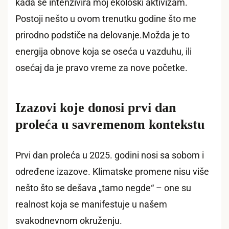
kada se intenzivira moj ekološki aktivizam.
Postoji nešto u ovom trenutku godine što me
prirodno podstiče na delovanje.Možda je to
energija obnove koja se oseća u vazduhu, ili
osećaj da je pravo vreme za nove početke.
Izazovi koje donosi prvi dan
proleća u savremenom kontekstu
Prvi dan proleća u 2025. godini nosi sa sobom i
određene izazove. Klimatske promene nisu više
nešto što se dešava „tamo negde“ – one su
realnost koja se manifestuje u našem
svakodnevnom okruženju.