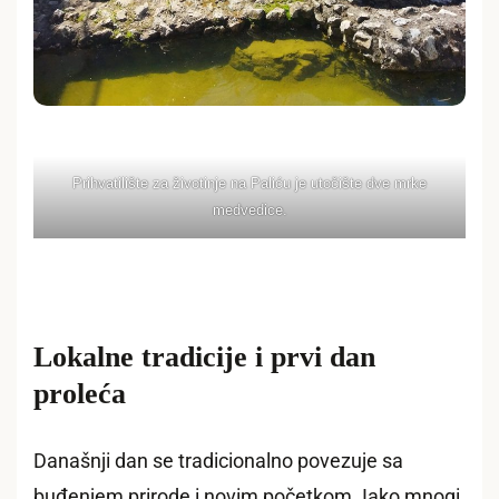
Prihvatilište za životinje na Paliću je utočište dve mrke
medvedice.
Lokalne tradicije i prvi dan
proleća
Današnji dan se tradicionalno povezuje sa
buđenjem prirode i novim početkom. Iako mnogi