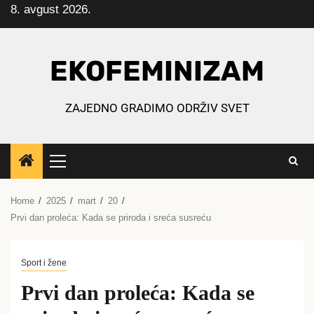
8. avgust 2026.
Skip
to
content
EKOFEMINIZAM
ZAJEDNO GRADIMO ODRŽIV SVET
Primary
Menu
Home
2025
mart
20
Prvi dan proleća: Kada se priroda i sreća susreću
Sport i žene
Prvi dan proleća: Kada se