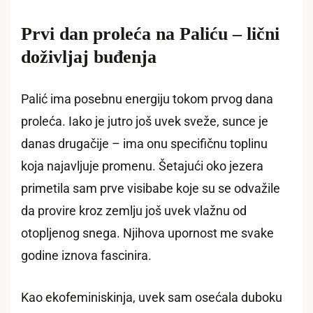
Prvi dan proleća na Paliću – lični
doživljaj buđenja
Palić ima posebnu energiju tokom prvog dana
proleća. Iako je jutro još uvek sveže, sunce je
danas drugačije – ima onu specifičnu toplinu
koja najavljuje promenu. Šetajući oko jezera
primetila sam prve visibabe koje su se odvažile
da provire kroz zemlju još uvek vlažnu od
otopljenog snega. Njihova upornost me svake
godine iznova fascinira.
Kao ekofeminiskinja, uvek sam osećala duboku