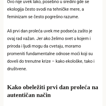
Ovo nije uvek lako, posebno u sredini gde se
ekologija često svodi na tehničke mere, a
feminizam se često pogrešno razume.
Ali prvi dan proleća uvek me podseća zašto je
ovaj rad važan. Jer ako želimo svet u kojem i
priroda i ljudi mogu da cvetaju, moramo
promeniti fundamentalne odnose moći koji su
doveli do trenutne krize – kako ekološke, tako i
društvene.
Kako obeležiti prvi dan proleća na
autentičan način