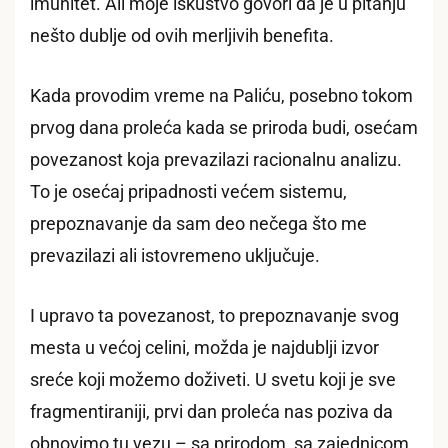
imunitet. Ali moje iskustvo govori da je u pitanju
nešto dublje od ovih merljivih benefita.
Kada provodim vreme na Paliću, posebno tokom
prvog dana proleća kada se priroda budi, osećam
povezanost koja prevazilazi racionalnu analizu.
To je osećaj pripadnosti većem sistemu,
prepoznavanje da sam deo nečega što me
prevazilazi ali istovremeno uključuje.
I upravo ta povezanost, to prepoznavanje svog
mesta u većoj celini, možda je najdublji izvor
sreće koji možemo doživeti. U svetu koji je sve
fragmentiraniji, prvi dan proleća nas poziva da
obnovimo tu vezu – sa prirodom, sa zajednicom,