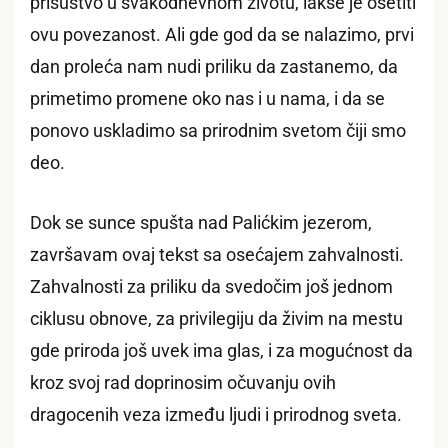
prisustvo u svakodnevnom životu, lakše je osetiti
ovu povezanost. Ali gde god da se nalazimo, prvi
dan proleća nam nudi priliku da zastanemo, da
primetimo promene oko nas i u nama, i da se
ponovo uskladimo sa prirodnim svetom čiji smo
deo.
Dok se sunce spušta nad Palićkim jezerom,
završavam ovaj tekst sa osećajem zahvalnosti.
Zahvalnosti za priliku da svedočim još jednom
ciklusu obnove, za privilegiju da živim na mestu
gde priroda još uvek ima glas, i za mogućnost da
kroz svoj rad doprinosim očuvanju ovih
dragocenih veza između ljudi i prirodnog sveta.