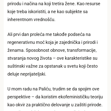
prirodu i načina na koji tretira žene. Kao resurse
koje treba iskoristiti, a ne kao subjekte sa
inherentnom vrednošću.
Ali prvi dan proleća me takođe podseća na
regenerativnu moć koja je zajednička i prirodi i
ženama. Sposobnost obnove, transformacije,
stvaranja novog života – ove karakteristike su
suštinski važne za opstanak u svetu koji često
deluje neprijateljski.
U mom radu na Paliću, trudim se da spojim ove
perspektive – da koristim ekofeminističku teoriju
kao okvir za praktično delovanje u zaštiti prirode.