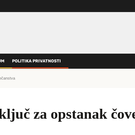
UM
POLITIKA PRIVATNOSTI
večanstva
 ključ za opstanak čov