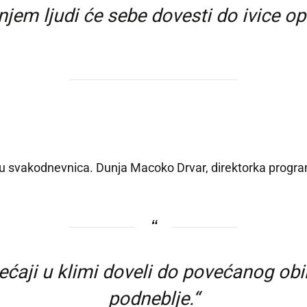
njem ljudi će sebe dovesti do ivice op
u svakodnevnica. Dunja Macoko Drvar, direktorka programa
ećaji u klimi doveli do povećanog obi
podneblje.“