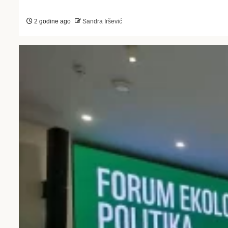
2 godine ago
Sandra Iršević