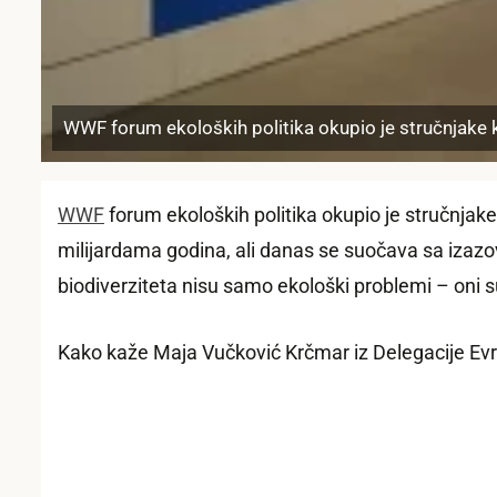
WWF forum ekoloških politika okupio je stručnjake ko
WWF
forum ekoloških politika okupio je stručnjake 
milijardama godina, ali danas se suočava sa izazo
biodiverziteta nisu samo ekološki problemi – oni s
Kako kaže Maja Vučković Krčmar iz Delegacije Evr