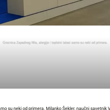
Groznica Zapadnog Nila, alergije i toplotni talasi samo su neki od primera.
samo su neki od primera. Milanko Šekler, naučni savetnik Ve