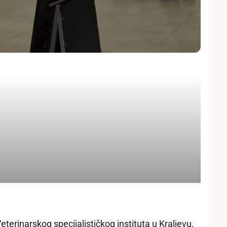
terinarskog specijalističkog instituta u Kraljevu,