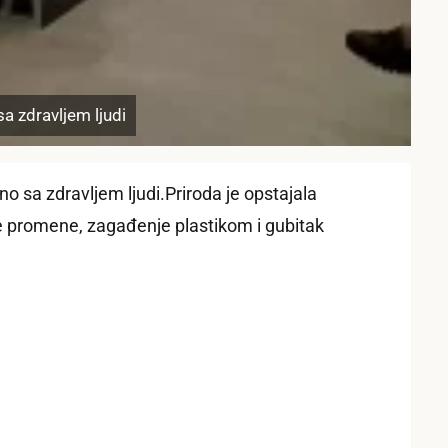
a zdravljem ljudi
no sa zdravljem ljudi.Priroda je opstajala
ke promene, zagađenje plastikom i gubitak