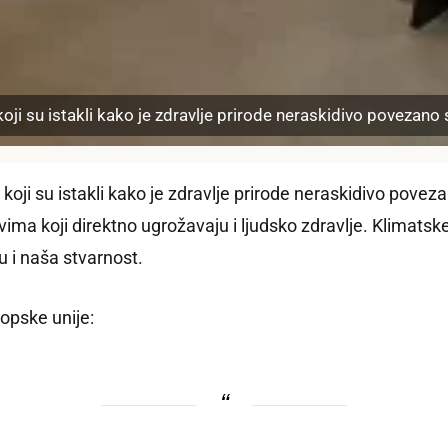
ji su istakli kako je zdravlje prirode neraskidivo povezano s
koji su istakli kako je zdravlje prirode neraskidivo poveza
vima koji direktno ugrožavaju i ljudsko zdravlje. Klimats
u i naša stvarnost.
opske unije: