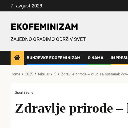
Skip
7. avgust 2026.
to
content
EKOFEMINIZAM
ZAJEDNO GRADIMO ODRŽIV SVET
BUNJEVKE ECOFEMINIZAM
O NAMA
IMPRES
Home
2025
februar
5
Zdravlje prirode – ključ za opstanak čo
Sport i žene
Zdravlje prirode –