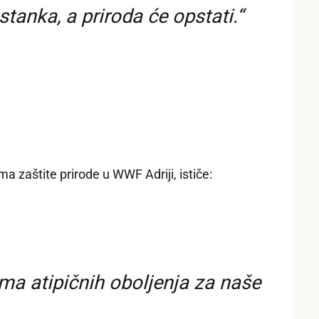
stanka, a priroda će opstati.“
 zaštite prirode u WWF Adriji, ističe:
ma atipičnih oboljenja za naše