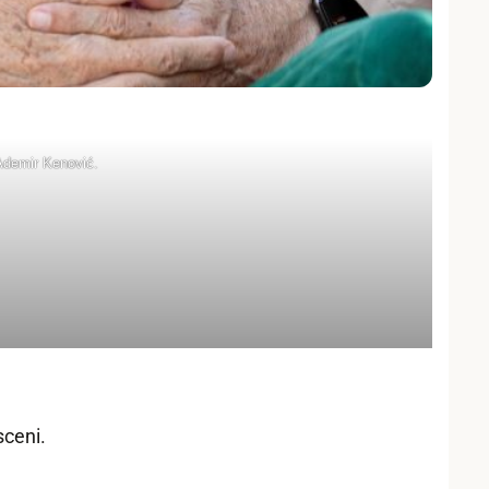
 Ademir Kenović.
sceni.