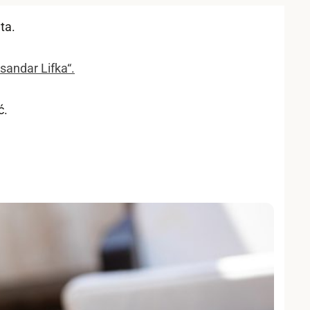
ta.
sandar Lifka“.
ć.