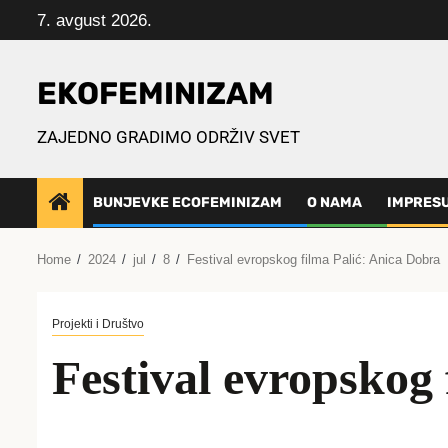
Skip
7. avgust 2026.
to
content
EKOFEMINIZAM
ZAJEDNO GRADIMO ODRŽIV SVET
BUNJEVKE ECOFEMINIZAM
O NAMA
IMPRES
Home
2024
jul
8
Festival evropskog filma Palić: Anica Dobra
Projekti i Društvo
Festival evropskog