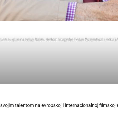
reati su glumica Anica Dobra, direktor fotografije Fedon Papamihael i reditelj
svojim talentom na evropskoj i internacionalnoj filmskoj 