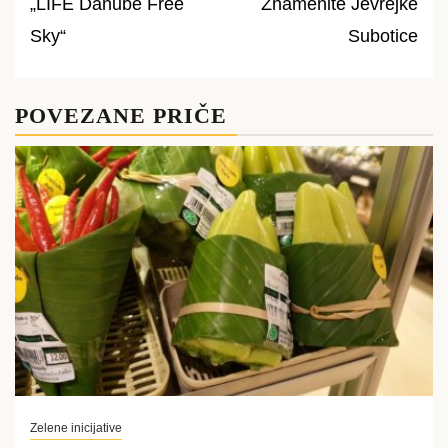
„LIFE Danube Free
Znamenite Jevrejke
Post
Sky“
Subotice
navigation
POVEZANE PRIČE
Zelene inicijative