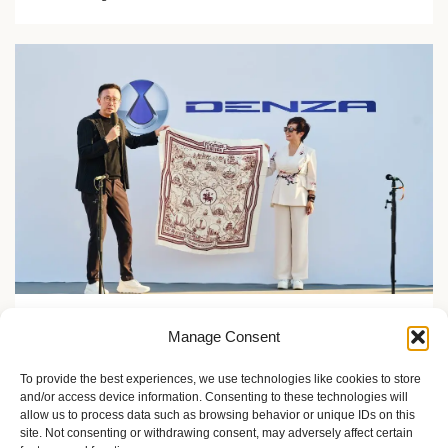
Zelene inicijative
Manage Consent
FLASH Charging: Šta znači punjenje baterije od 9
minuta?
To provide the best experiences, we use technologies like cookies to store
and/or access device information. Consenting to these technologies will
2 meseca ago
Sandra Iršević
allow us to process data such as browsing behavior or unique IDs on this
site. Not consenting or withdrawing consent, may adversely affect certain