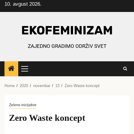
10. avgust 2026.
Skip
to
content
EKOFEMINIZAM
ZAJEDNO GRADIMO ODRŽIV SVET
Primary
Menu
Home
2020
novembar
13
Zero Waste koncept
Zelene inicijative
Zero Waste koncept