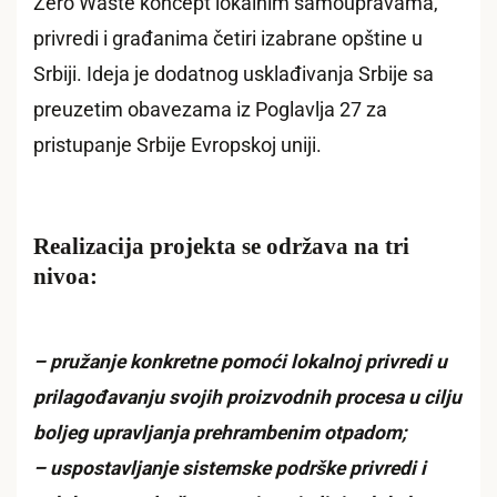
Zero Waste koncept lokalnim samoupravama,
privredi i građanima četiri izabrane opštine u
Srbiji. Ideja je dodatnog usklađivanja Srbije sa
preuzetim obavezama iz Poglavlja 27 za
pristupanje Srbije Evropskoj uniji.
Realizacija projekta se održava na tri
nivoa:
– pružanje konkretne pomoći lokalnoj privredi u
prilagođavanju svojih proizvodnih procesa u cilju
boljeg upravljanja prehrambenim otpadom;
– uspostavljanje sistemske podrške privredi i