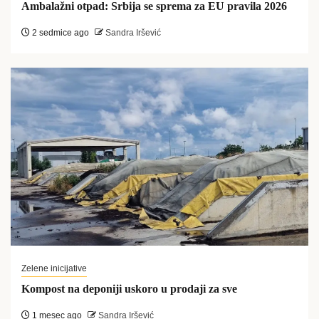
Ambalažni otpad: Srbija se sprema za EU pravila 2026
2 sedmice ago
Sandra Iršević
Zelene inicijative
Kompost na deponiji uskoro u prodaji za sve
1 mesec ago
Sandra Iršević