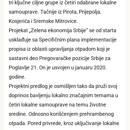
tri ključne ciljne grupe iz četiri odabrane lokalne
samouprave. Tačnije iz Pirota, Prijepolja,
Kosjerića i Sremske Mitrovice.
Projekat „Zelena ekonomija Srbije” se od starta
usklađuje sa Specifičnim plana implementacije
propisa iz oblasti upravljanja otpadom koji je
sastavni deo Pregovaračke pozicije Srbije za
Poglavlje 21. On je usvojen u januaru 2020.
godine.
Projektni predlog je osmišljen tako da pruži svoj
doprinos bavljenju lokalno značajnim temama u
četiri lokalne samouprave na temu životne
sredine. Odnosno korišćenjem prehrambenog
otpada. Pored privrede, kroz uključivanje lokalne