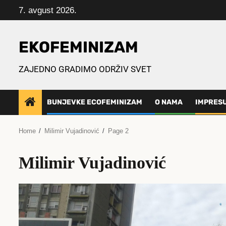
Skip
7. avgust 2026.
to
content
EKOFEMINIZAM
ZAJEDNO GRADIMO ODRŽIV SVET
BUNJEVKE ECOFEMINIZAM
O NAMA
IMPRES
Home
Milimir Vujadinović
Page 2
Milimir Vujadinović