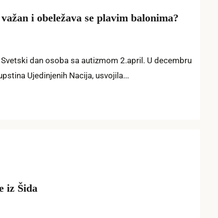
, važan i obeležava se plavim balonima?
 Svetski dan osoba sa autizmom 2.april. U decembru
stina Ujedinjenih Nacija, usvojila...
e iz Šida