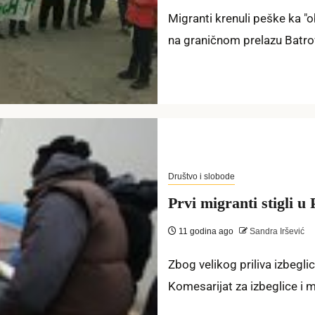
Migranti krenuli peške ka "
na graničnom prelazu Batrovc
Društvo i slobode
Prvi migranti stigli u
11 godina ago
Sandra Iršević
Zbog velikog priliva izbegli
Komesarijat za izbeglice i mi