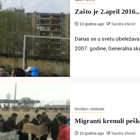
Zašto je 2.april 2016.
10 godina ago
Sandra Iršević
Danas se u svetu obeležava
2007. godine, Generalna skup
Društvo i slobode
Migranti krenuli pešk
10 godina ago
Sandra Iršević