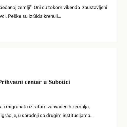
obećanoj zemlji". Oni su tokom vikenda zaustavljeni
i. Peške su iz Šida krenuli...
 Prihvatni centar u Subotici
ca i migranata iz ratom zahvaćenih zemalja,
gracije, u saradnji sa drugim institucijama...