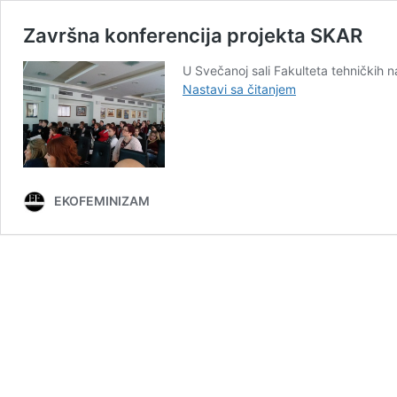
Završna konferencija projekta SKAR
U Svečanoj sali Fakulteta tehničkih
Završna
Nastavi sa čitanjem
konferencija
projekta
SKAR
EKOFEMINIZAM