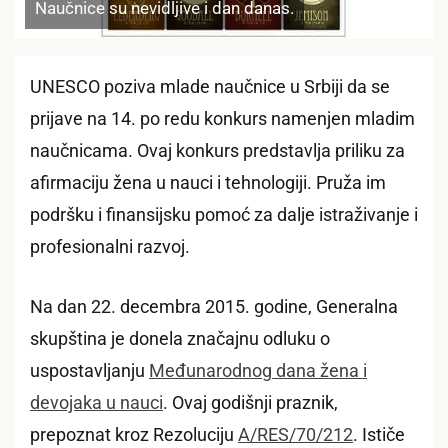
Naučnice su nevidljive i dan danas.
UNESCO poziva mlade naučnice u Srbiji da se
prijave na 14. po redu konkurs namenjen mladim
naučnicama. Ovaj konkurs predstavlja priliku za
afirmaciju žena u nauci i tehnologiji. Pruža im
podršku i finansijsku pomoć za dalje istraživanje i
profesionalni razvoj.
Na dan 22. decembra 2015. godine, Generalna
skupština je donela značajnu odluku o
uspostavljanju
Međunarodnog dana žena i
devojaka u nauci
. Ovaj godišnji praznik,
prepoznat kroz Rezoluciju
A/RES/70/212
. Ističe