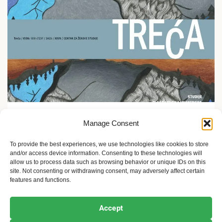
Ekofeminizam
Manage Consent
Promocija časopisa Treća u Etnografskom muzeju u
Zagrebu
To provide the best experiences, we use technologies like cookies to store
and/or access device information. Consenting to these technologies will
5 meseci ago
Sandra Iršević
allow us to process data such as browsing behavior or unique IDs on this
site. Not consenting or withdrawing consent, may adversely affect certain
features and functions.
Ekofeminizam
Ekologija i održivost
Kultura i umetnost
Accept