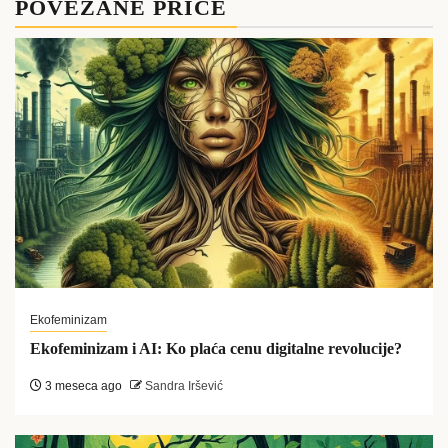
POVEZANE PRIČE
Ekofeminizam
Ekofeminizam i AI: Ko plaća cenu digitalne revolucije?
3 meseca ago
Sandra Iršević