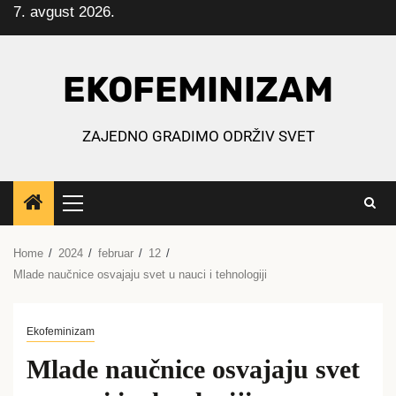
7. avgust 2026.
Skip
to
content
EKOFEMINIZAM
ZAJEDNO GRADIMO ODRŽIV SVET
Primary
Menu
Home
2024
februar
12
Mlade naučnice osvajaju svet u nauci i tehnologiji
Ekofeminizam
Mlade naučnice osvajaju svet