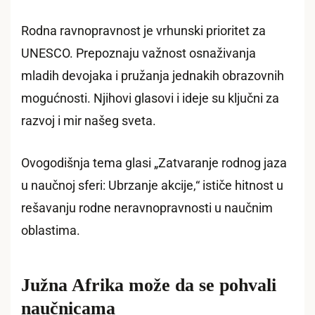
Rodna ravnopravnost je vrhunski prioritet za
UNESCO. Prepoznaju važnost osnaživanja
mladih devojaka i pružanja jednakih obrazovnih
mogućnosti. Njihovi glasovi i ideje su ključni za
razvoj i mir našeg sveta.
Ovogodišnja tema glasi „Zatvaranje rodnog jaza
u naučnoj sferi: Ubrzanje akcije,“ ističe hitnost u
rešavanju rodne neravnopravnosti u naučnim
oblastima.
Južna Afrika može da se pohvali
naučnicama