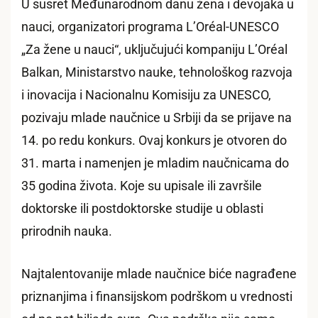
U susret Međunarodnom danu žena i devojaka u
nauci, organizatori programa L’Oréal-UNESCO
„Za žene u nauci“, uključujući kompaniju L’Oréal
Balkan, Ministarstvo nauke, tehnološkog razvoja
i inovacija i Nacionalnu Komisiju za UNESCO,
pozivaju mlade naučnice u Srbiji da se prijave na
14. po redu konkurs. Ovaj konkurs je otvoren do
31. marta i namenjen je mladim naučnicama do
35 godina života. Koje su upisale ili završile
doktorske ili postdoktorske studije u oblasti
prirodnih nauka.
Najtalentovanije mlade naučnice biće nagrađene
priznanjima i finansijskom podrškom u vrednosti