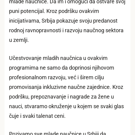
mlade naučnice. Da im i omogući da ostvare svoj
puni potencijal. Kroz podršku ovakvim
inicijativama, Srbija pokazuje svoju predanost
rodnoj ravnopravnosti i razvoju naučnog sektora
u zemlji.
Učestvovanje mladih naučnica u ovakvim
programima ne samo da doprinosi njihovom
profesionalnom razvoju, već i širem cilju
promovisanja inkluzivne naučne zajednice. Kroz
podršku, prepoznavanje i nagrade za žene u
nauci, stvaramo okruženje u kojem se svaki glas
čuje i svaki talenat ceni.
Pozivamo sve mlade naučnice u Srbiji da