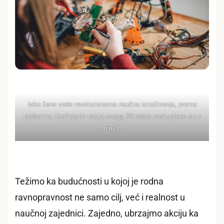
Iako žеnе vodе rеvolucionarna naučna istraživanja, prеma
podacima Ujеdinjеnih nacija svеga 30 odsto zastupljеnе su u
nauci.
Težimo ka budućnosti u kojoj je rodna
ravnopravnost ne samo cilj, već i realnost u
naučnoj zajednici. Zajedno, ubrzajmo akciju ka