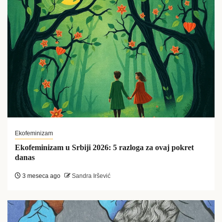
Ekofeminizam
Ekofeminizam u Srbiji 2026: 5 razloga za ovaj pokret
danas
3 meseca ago
Sandra Iršević