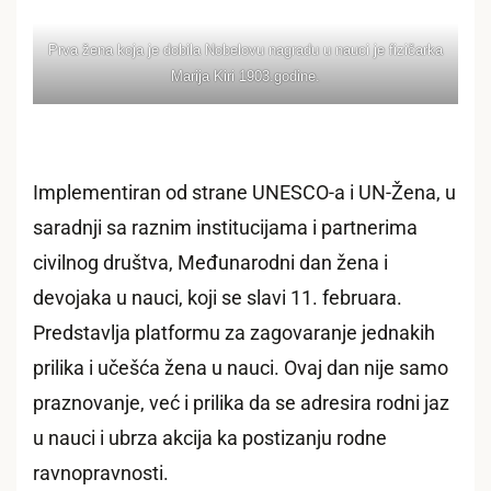
Prva žena koja je dobila Nobelovu nagradu u nauci je fizičarka
Marija Kiri 1903.godine.
Implementiran od strane UNESCO-a i UN-Žena, u
saradnji sa raznim institucijama i partnerima
civilnog društva, Međunarodni dan žena i
devojaka u nauci, koji se slavi 11. februara.
Predstavlja platformu za zagovaranje jednakih
prilika i učešća žena u nauci. Ovaj dan nije samo
praznovanje, već i prilika da se adresira rodni jaz
u nauci i ubrza akcija ka postizanju rodne
ravnopravnosti.