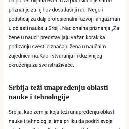
od po pet hiljada evra. Ova podrška nije samo
priznanje za njihov dosadašnji rad. Nego i
podsticaj za dalji profesionalni razvoj i angažman
u oblasti nauke u Srbiji. Nacionalna priznanja „Za
žene u nauci“ predstavljaju važan korak ka
podizanju svesti o značaju žena u naučnim
zajednicama.Kao i stvaranju inkluzivnijeg
okruženja za sve istraživače.
Srbija teži unapređenju oblasti
nauke i tehnologije
Srbija, kao zemlja koja teži unapređenju oblasti
nauke i tehnologije, ima priliku da podrži svoje