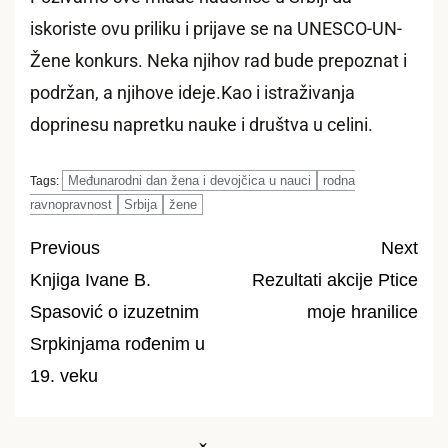
iskoriste ovu priliku i prijave se na UNESCO-UN-
Žene konkurs. Neka njihov rad bude prepoznat i
podržan, a njihove ideje.Kao i istraživanja
doprinesu napretku nauke i društva u celini.
Međunarodni dan žena i devojčica u nauci
rodna
Tags:
ravnopravnost
Srbija
žene
Previous
Next
Knjiga Ivane B.
Rezultati akcije Ptice
Post
Spasović o izuzetnim
moje hranilice
navigation
Srpkinjama rođenim u
19. veku