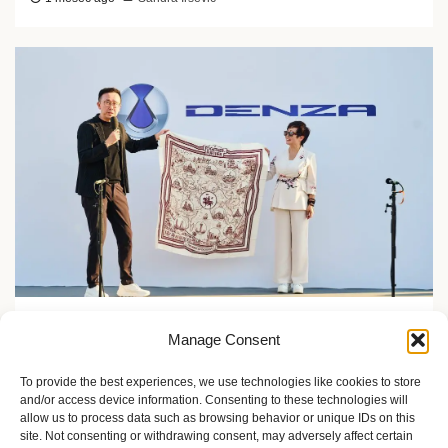
Zelene inicijative
Manage Consent
FLASH Charging: Šta znači punjenje baterije od 9
minuta?
To provide the best experiences, we use technologies like cookies to store
and/or access device information. Consenting to these technologies will
2 meseca ago
Sandra Iršević
allow us to process data such as browsing behavior or unique IDs on this
site. Not consenting or withdrawing consent, may adversely affect certain