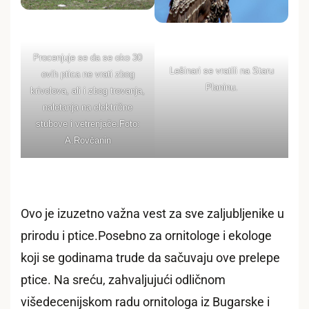
Procenjuje se da se oko 30
Lešinari se vratili na Staru
ovih ptica ne vrati zbog
Planinu.
krivolova, ali i zbog trovanja,
naletanja na električne
stubove i vetrenjače.Foto:
A.Rovčanin
Ovo je izuzetno važna vest za sve zaljubljenike u
prirodu i ptice.Posebno za ornitologe i ekologe
koji se godinama trude da sačuvaju ove prelepe
ptice. Na sreću, zahvaljujući odličnom
višedecenijskom radu ornitologa iz Bugarske i