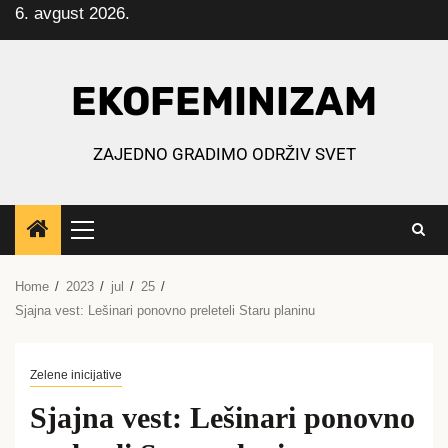
6. avgust 2026.
Skip
to
content
EKOFEMINIZAM
ZAJEDNO GRADIMO ODRŽIV SVET
Primary
Menu
Home
2023
jul
25
Sjajna vest: Lešinari ponovno preleteli Staru planinu
Zelene inicijative
Sjajna vest: Lešinari ponovno