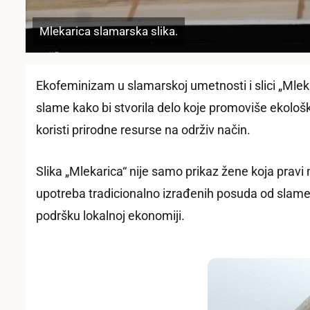
Mlekarica slamarska slika.
Ekofeminizam u slamarskoj umetnosti i slici „Mlek
slame kako bi stvorila delo koje promoviše ekološ
koristi prirodne resurse na održiv način.
Slika „Mlekarica“ nije samo prikaz žene koja prav
upotreba tradicionalno izrađenih posuda od slame u
podršku lokalnoj ekonomiji.