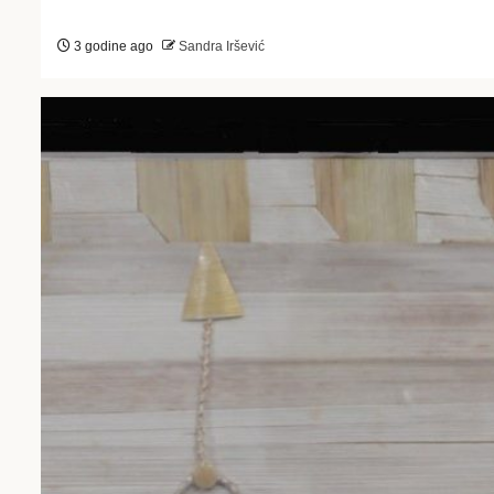
3 godine ago
Sandra Iršević