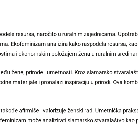
odele resursa, naročito u ruralnim zajednicama. Upotreb
a. Ekofeminizam analizira kako raspodela resursa, kao što
ostima i ekonomskim položajem žena u ruralnim sredina
eđu žene, prirode i umetnosti. Kroz slamarsko stvaralašt
prirodne materijale i pronalazi inspiraciju u prirodi. Ova 
 takođe afirmiše i valorizuje ženski rad. Umetnička prak
ofeminizam može analizirati slamarsko stvaralaštvo kao p