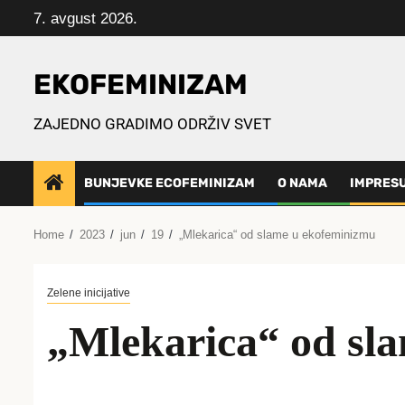
Skip
7. avgust 2026.
to
content
EKOFEMINIZAM
ZAJEDNO GRADIMO ODRŽIV SVET
BUNJEVKE ECOFEMINIZAM
O NAMA
IMPRES
Home
2023
jun
19
„Mlekarica“ od slame u ekofeminizmu
Zelene inicijative
„Mlekarica“ od sl