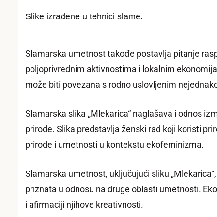
Slike izrađene u tehnici slame.
Slamarska umetnost takođe postavlja pitanje rasp
poljoprivrednim aktivnostima i lokalnim ekonomijam
može biti povezana s rodno uslovljenim nejednak
Slamarska slika „Mlekarica“ naglašava i odnos izm
prirode. Slika predstavlja ženski rad koji koristi 
prirode i umetnosti u kontekstu ekofeminizma.
Slamarska umetnost, uključujući sliku „Mlekarica“,
priznata u odnosu na druge oblasti umetnosti. Ek
i afirmaciji njihove kreativnosti.