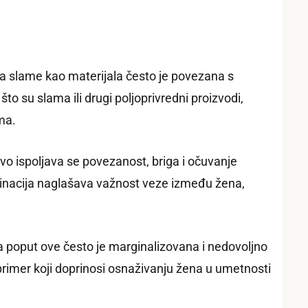
a slame kao materijala često je povezana s
 su slama ili drugi poljoprivredni proizvodi,
ma.
vo ispoljava se povezanost, briga i očuvanje
kombinacija naglašava važnost veze između žena,
sa poput ove često je marginalizovana i nedovoljno
rimer koji doprinosi osnaživanju žena u umetnosti