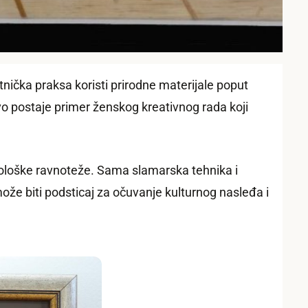
nička praksa koristi prirodne materijale poput
o postaje primer ženskog kreativnog rada koji
ekološke ravnoteže. Sama slamarska tehnika i
ože biti podsticaj za očuvanje kulturnog nasleđa i