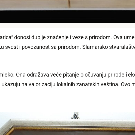
arica“ donosi dublje značenje i veze s prirodom. Ova umet
ku svest i povezanost sa prirodom. Slamarsko stvaralaštv
i mleko. Ona odražava veće pitanje o očuvanju prirode i 
kazuju na valorizaciju lokalnih zanatskih veština. Ovo m