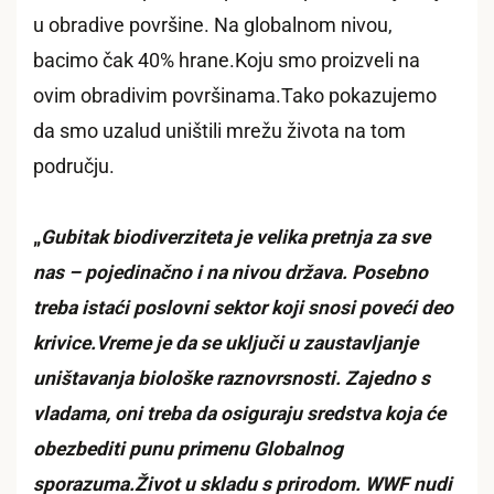
u obradive površine. Na globalnom nivou,
bacimo čak 40% hrane.Koju smo proizveli na
ovim obradivim površinama.Tako pokazujemo
da smo uzalud uništili mrežu života na tom
području.
„
Gubitak biodiverziteta je velika pretnja za sve
nas – pojedinačno i na nivou država. Posebno
treba istaći poslovni sektor koji snosi poveći deo
krivice.Vreme je da se uključi u zaustavljanje
uništavanja biološke raznovrsnosti. Zajedno s
vladama, oni treba da osiguraju sredstva koja će
obezbediti punu primenu Globalnog
sporazuma.Život u skladu s prirodom. WWF nudi