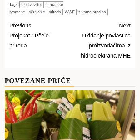
biodivirzitet
klimatske
Tags:
promene
očuvanje
priroda
WWF
životna sredina
Previous
Next
Projekat : Pčele i
Ukidanje povlastica
Post
priroda
proizvođačima iz
navigation
hidroelektrana MHE
POVEZANE PRIČE