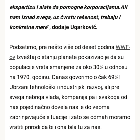
ekspertizu i alate da pomogne korporacijama.Ali
nam iznad svega, uz čvrstu rešenost, trebaju i
konkretne mere
“, dodaje Ugarković.
Podsetimo, pre nešto više od deset godina
WWF-
ov
Izveštaj o stanju planete pokazivao je da su
populacije vrsta smanjene za oko 30% u odnosu
na 1970. godinu. Danas govorimo o čak 69%!
Ubrzani tehnološki i industrijski razvoj, ali pre
svega nebriga vlada, kompanija pa i svakoga od
nas pojedinačno dovela nas je do veoma
zabrinjavajuće situacije i zato se odmah moramo
vratiti prirodi da bi i ona bila tu za nas.