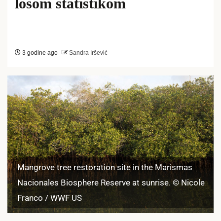
lošom statistikom
3 godine ago
Sandra Iršević
Mangrove tree restoration site in the Marismas
Nacionales Biosphere Reserve at sunrise. © Nicole
Franco / WWF US