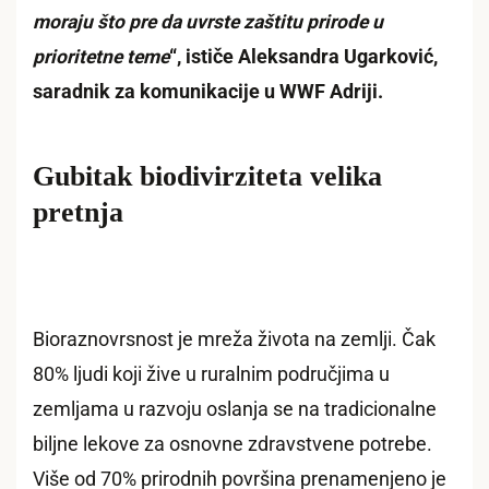
moraju što pre da uvrste zaštitu prirode u
prioritetne teme
“, ističe Aleksandra Ugarković,
saradnik za komunikacije u WWF Adriji.
Gubitak biodivirziteta velika
pretnja
Bioraznovrsnost je mreža života na zemlji. Čak
80% ljudi koji žive u ruralnim područjima u
zemljama u razvoju oslanja se na tradicionalne
biljne lekove za osnovne zdravstvene potrebe.
Više od 70% prirodnih površina prenamenjeno je