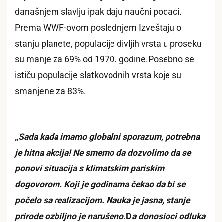
današnjem slavlju ipak daju naučni podaci.
Prema WWF-ovom poslednjem Izveštaju o
stanju planete, populacije divljih vrsta u proseku
su manje za 69% od 1970. godine.Posebno se
ističu populacije slatkovodnih vrsta koje su
smanjene za 83%.
„
Sada kada imamo globalni sporazum, potrebna
je hitna akcija! Ne smemo da dozvolimo da se
ponovi situacija s klimatskim pariskim
dogovorom. Koji je godinama čekao da bi se
počelo sa realizacijom. Nauka je jasna, stanje
prirode ozbiljno je narušeno
.
D
a donosioci odluka