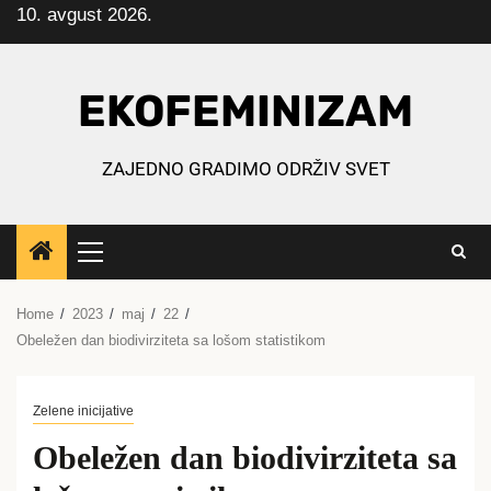
10. avgust 2026.
Skip
to
content
EKOFEMINIZAM
ZAJEDNO GRADIMO ODRŽIV SVET
Primary
Menu
Home
2023
maj
22
Obeležen dan biodivirziteta sa lošom statistikom
Zelene inicijative
Obeležen dan biodivirziteta sa