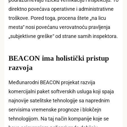
direktno povećava operativne i administrativne
troškove. Pored toga, procena štete „na licu
mesta“ nosi povećanu verovatnoću pravljenja
„subjektivne greške“ od strane samih inspektora.
BEACON ima holistički pristup
razvoja
Međunarodni BEACON projekat razvija
komercijalni paket softverskih usluga koji spaja
najnovije satelitske tehnologije sa naprednim
servisima vremenske prognoze i blokčejn
tehnologijom. Na taj način kompanije koje se