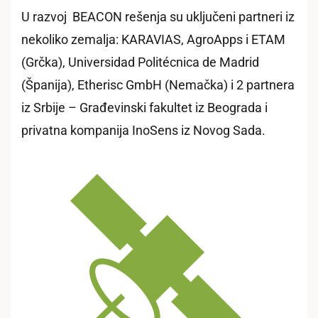
U razvoj BEACON rešenja su uključeni partneri iz
nekoliko zemalja: KARAVIAS, AgroApps i ETAM
(Grčka), Universidad Politécnica de Madrid
(Španija), Etherisc GmbH (Nemačka) i 2 partnera
iz Srbije – Građevinski fakultet iz Beograda i
privatna kompanija InoSens iz Novog Sada.