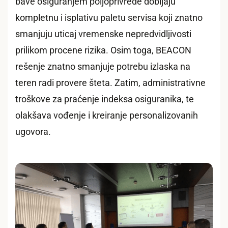
bave osiguranjem poljoprivrede dobijaju
kompletnu i isplativu paletu servisa koji znatno
smanjuju uticaj vremenske nepredvidljivosti
prilikom procene rizika. Osim toga, BEACON
rešenje znatno smanjuje potrebu izlaska na
teren radi provere šteta. Zatim, administrativne
troškove za praćenje indeksa osiguranika, te
olakšava vođenje i kreiranje personalizovanih
ugovora.