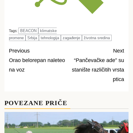
BEACON
klimatske
Tags:
promene
Srbija
tehnologija
zagađenje
životna sredina
Previous
Next
Orao belorepan naleteo
“Pančevačke ade” su
Post
na voz
stanište različitih vrsta
navigation
ptica
POVEZANE PRIČE