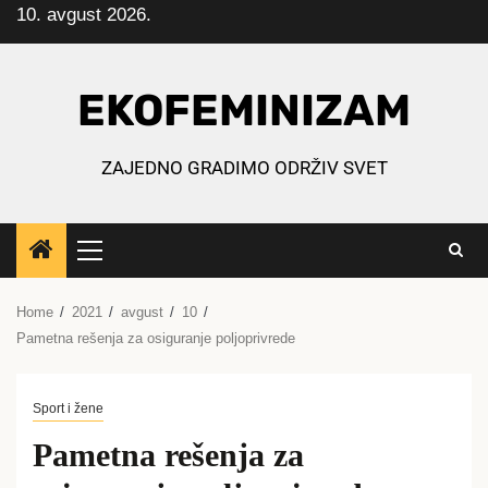
10. avgust 2026.
Skip
to
content
EKOFEMINIZAM
ZAJEDNO GRADIMO ODRŽIV SVET
Primary
Menu
Home
2021
avgust
10
Pametna rešenja za osiguranje poljoprivrede
Sport i žene
Pametna rešenja za