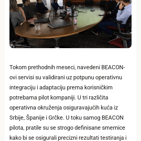
Tokom prethodnih meseci, navedeni BEACON-
ovi servisi su validirani uz potpunu operativnu
integraciju i adaptaciju prema korisničkim
potrebama pilot kompaniji. U tri različita
operativna okruženja osiguravajućih kuća iz
Srbije, Španije i Grčke. U toku samog BEACON
pilota, pratile su se strogo definisane smernice
kako bi se osigurali precizni rezultati testiranja i