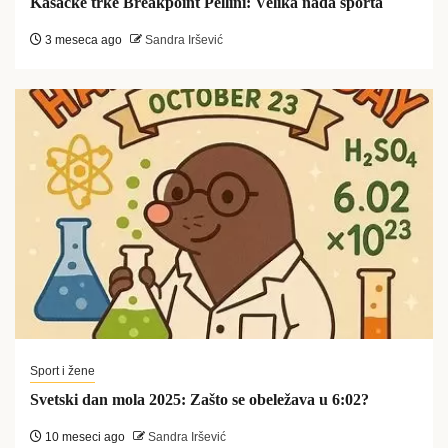
Kasačke trke Breakpoint Pellini: Velika nada sporta
3 meseca ago
Sandra Iršević
Sport i žene
Svetski dan mola 2025: Zašto se obeležava u 6:02?
10 meseci ago
Sandra Iršević