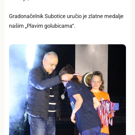
Gradonačelnik Subotice uručio je zlatne medalje
našim „Plavim golubicama“.