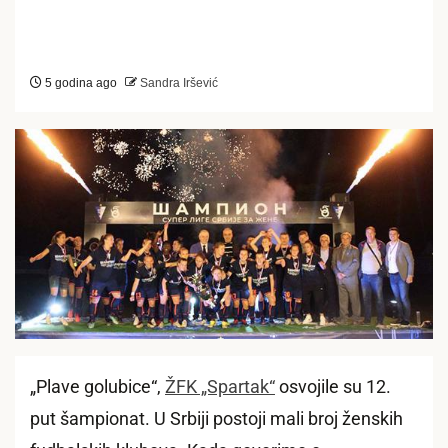
5 godina ago
Sandra Iršević
„Plave golubice“,
ŽFK „Spartak“
osvojile su 12.
put šampionat. U Srbiji postoji mali broj ženskih