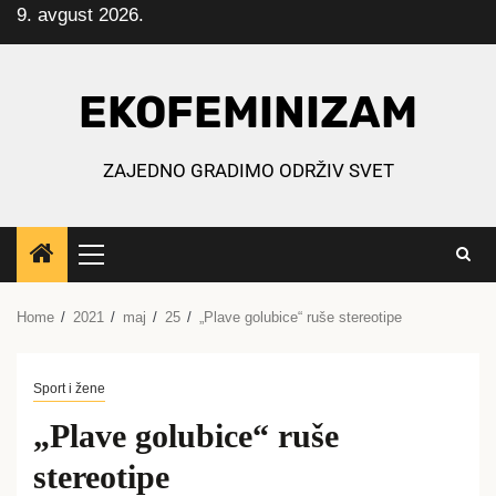
9. avgust 2026.
Skip
to
content
EKOFEMINIZAM
ZAJEDNO GRADIMO ODRŽIV SVET
Primary
Menu
Home
2021
maj
25
„Plave golubice“ ruše stereotipe
Sport i žene
„Plave golubice“ ruše
stereotipe