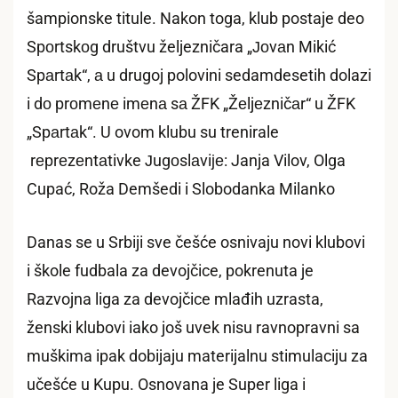
šampionske titule. Nakon toga, klub postaje deo
Spоrtskоg društvu željezničara „Јоvаn Mikić
Spаrtаk“, а u drugoj polovini sedamdesetih dolazi
i dо prоmеnе imеnа sа ŽFK „Žеljеzničаr“ u ŽFK
„Spаrtаk“. U ovom klubu su trenirale
rеprеzеntаtivke Јugоslаviје: Janja Vilov, Olga
Cupać, Roža Demšedi i Slobodanka Milanko
Danas se u Srbiji sve češće osnivaju novi klubovi
i škole fudbala za devojčice, pokrenuta je
Razvojna liga za devojčice mlađih uzrasta,
ženski klubovi iako još uvek nisu ravnopravni sa
muškima ipak dobijaju materijalnu stimulaciju za
učešće u Kupu. Osnovana je Super liga i