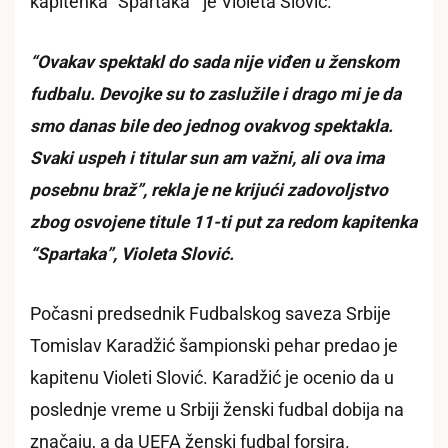
kapitenka “Spartaka” je Violeta Slović.
“Ovakav spektakl do sada nije viđen u ženskom
fudbalu. Devojke su to zaslužile i drago mi je da
smo danas bile deo jednog ovakvog spektakla.
Svaki uspeh i titular sun am važni, ali ova ima
posebnu braž”, rekla je ne krijući zadovoljstvo
zbog osvojene titule 11-ti put za redom kapitenka
“Spartaka”, Violeta Slović.
Počasni predsednik Fudbalskog saveza Srbije
Tomislav Karadžić šampionski pehar predao je
kapitenu Violeti Slović. Karadžić je ocenio da u
poslednje vreme u Srbiji ženski fudbal dobija na
značaju, a da UEFA ženski fudbal forsira.