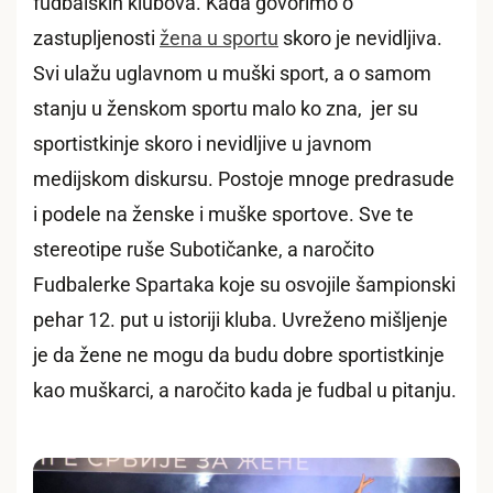
fudbalskih klubova. Kada govorimo o
zastupljenosti
žena u sportu
skoro je nevidljiva.
Svi ulažu uglavnom u muški sport, a o samom
stanju u ženskom sportu malo ko zna, jer su
sportistkinje skoro i nevidljive u javnom
medijskom diskursu. Postoje mnoge predrasude
i podele na ženske i muške sportove. Sve te
stereotipe ruše Subotičanke, a naročito
Fudbalerke Spartaka koje su osvojile šampionski
pehar 12. put u istoriji kluba. Uvreženo mišljenje
je da žene ne mogu da budu dobre sportistkinje
kao muškarci, a naročito kada je fudbal u pitanju.