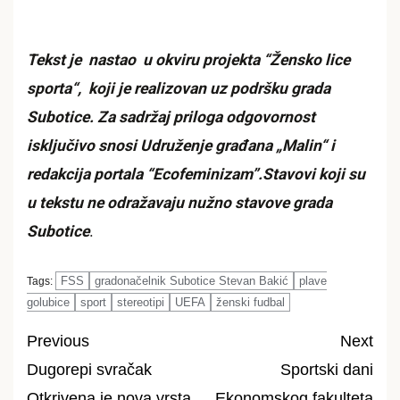
Tekst je nastao u okviru projekta “Žensko lice
sporta“, koji je realizovan uz podršku grada
Subotice. Za sadržaj priloga odgovornost
isključivo snosi Udruženje građana „Malin“ i
redakcija portala “Ecofeminizam”.Stavovi koji su
u tekstu ne odražavaju nužno stavove grada
Subotice
.
FSS
gradonačelnik Subotice Stevan Bakić
plave
Tags:
golubice
sport
stereotipi
UEFA
ženski fudbal
Previous
Next
Dugorepi svračak
Sportski dani
Post
Otkrivena je nova vrsta
Ekonomskog fakulteta