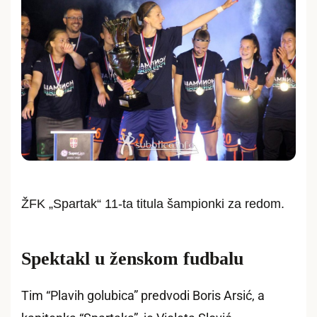
ŽFK „Spartak“ 11-ta titula šampionki za redom.
Spektakl u ženskom fudbalu
Tim “Plavih golubica” predvodi Boris Arsić, a