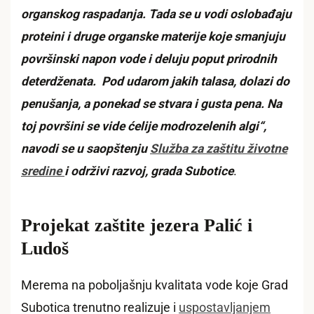
organskog raspadanja. Tada se u vodi oslobađaju
proteini i druge organske materije koje smanjuju
površinski napon vode i deluju poput prirodnih
deterdženata. Pod udarom jakih talasa, dolazi do
penušanja, a ponekad se stvara i gusta pena. Na
toj površini se vide ćelije modrozelenih algi“,
navodi se u saopštenju
Služba za zaštitu životne
sredine
i održivi razvoj, grada Subotice
.
Projekat zaštite jezera Palić i
Ludoš
Merema na poboljašnju kvalitata vode koje Grad
Subotica trenutno realizuje i
uspostavljanjem