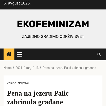
6. avgust 2026.
Skip
to
content
EKOFEMINIZAM
ZAJEDNO GRADIMO ODRŽIV SVET
Primary
Menu
Home
2021
maj
13
Pena na jezeru Palić zabrinula građane
Zelene inicijative
Pena na jezeru Palić
zabrinula građane