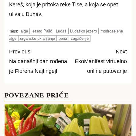
Kereš, koja je pritoka reke Tise, a koja se opet
uliva u Dunav.
alge
jezero Palić
Ludaš
Ludaško jezero
modrozelene
Tags:
alge
organsko uklanjanje
pena
zagađenje
Previous
Next
Na današnji dan rođena
EkoManifest virtuelno
Post
je Florens Najtingejl
online putovanje
navigation
POVEZANE PRIČE