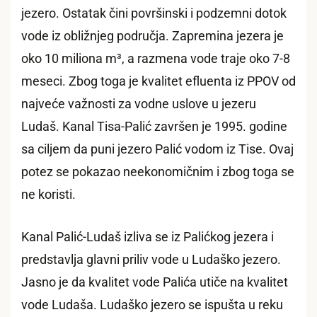
jezero. Ostatak čini površinski i podzemni dotok
vode iz obližnjeg područja. Zapremina jezera je
oko 10 miliona m³, a razmena vode traje oko 7-8
meseci. Zbog toga je kvalitet efluenta iz PPOV od
najveće važnosti za vodne uslove u jezeru
Ludaš. Kanal Tisa-Palić završen je 1995. godine
sa ciljem da puni jezero Palić vodom iz Tise. Ovaj
potez se pokazao neekonomičnim i zbog toga se
ne koristi.
Kanal Palić-Ludaš izliva se iz Palićkog jezera i
predstavlja glavni priliv vode u Ludaško jezero.
Jasno je da kvalitet vode Palića utiče na kvalitet
vode Ludaša. Ludaško jezero se ispušta u reku