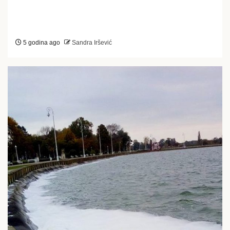
5 godina ago
Sandra Iršević