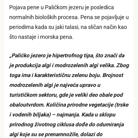
Pojava pene u Palićkom jezeru je posledica
normalnih bioloških procesa. Pena se pojavljuje u
periodima kada su jaki talasi, na sličan način kao
što nastaje i morska pena.
„Palićko jezero je hipertrofnog tipa, što znači da
je produkcija algi i modrozelenih algi velika. Zbog
toga ima i karakterističnu zelenu boju. Brojnost
modrozelenih algi je najveća upravo u
turističkom sektoru, gde je veliki deo obale pod
obaloutvrdom. Količina prirodne vegetacije (trske
i vodenih biljaka) – najmanja. Kada u sklopu
prirodnog životnog ciklusa dođe do odumiranja
algi koje su se prenamnožile, dolazi do