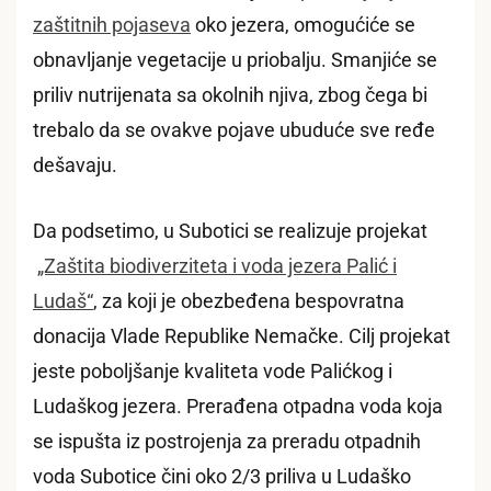
zaštitnih pojaseva
oko jezera, omogućiće se
obnavljanje vegetacije u priobalju. Smanjiće se
priliv nutrijenata sa okolnih njiva, zbog čega bi
trebalo da se ovakve pojave ubuduće sve ređe
dešavaju.
Da podsetimo, u Subotici se realizuje projekat
„Zaštita biodiverziteta i voda jezera Palić i
Ludaš“
, za koji je obezbeđena bespovratna
donacija Vlade Republike Nemačke. Cilj projekat
jeste poboljšanje kvaliteta vode Palićkog i
Ludaškog jezera. Prerađena otpadna voda koja
se ispušta iz postrojenja za preradu otpadnih
voda Subotice čini oko 2/3 priliva u Ludaško