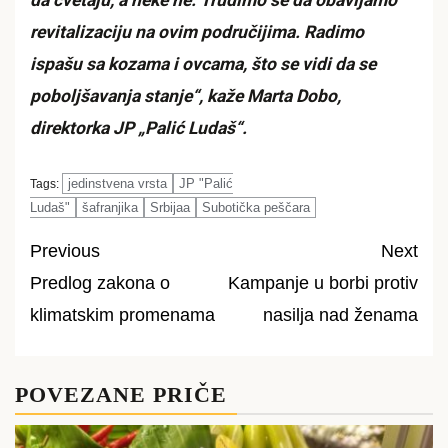
da cvetaju, a neke ne. Trudimo se da obavljamo
revitalizaciju na ovim područijima. Radimo
ispašu sa kozama i ovcama, što se vidi da se
poboljšavanja stanje“, kaže Marta Dobo,
direktorka JP „Palić Ludaš“.
jedinstvena vrsta
JP "Palić
Tags:
Ludaš"
šafranjika
Srbijaa
Subotička peščara
Previous
Next
Predlog zakona o
Kampanje u borbi protiv
Post
klimatskim promenama
nasilja nad ženama
navigation
POVEZANE PRIČE