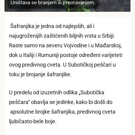
Uništava se branjem ili preoravanjem.
Šafranjika je jedna od najlepših, ali i
najugroženijih zaštićenih biljnih vrsta u Srbiji.
Raste samo na severu Vojvodine i u Mađarskoj,
dok u Italiji i Rumuniji postoje određeni varijeteti
ovog predivnog cveta. U Subotičkoj peščari u
toku je brojanje šafranjike.
U predelu od izuzetnih odlika „Subotička
peščara“ obavlja se jedinke, kako bi došli do
apsolutne brojke šafranjika, predivnog cveta
ljubičasto-bele boje.