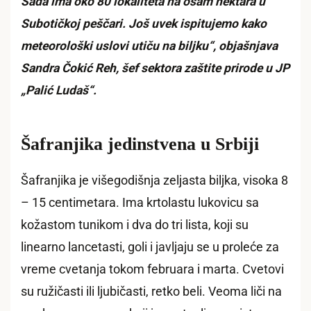
Sada ima oko 80 lokaliteta na osam hektara u
Subotičkoj peščari. Još uvek ispitujemo kako
meteorološki uslovi utiču na biljku“, objašnjava
Sandra Čokić Reh, šef sektora zaštite prirode u JP
„Palić Ludaš“.
Šafranjika jedinstvena u Srbiji
Šafranjika je višegodišnja zeljasta biljka, visoka 8
– 15 centimetara. Ima krtolastu lukovicu sa
kožastom tunikom i dva do tri lista, koji su
linearno lancetasti, goli i javljaju se u proleće za
vreme cvetanja tokom februara i marta. Cvetovi
su ružičasti ili ljubičasti, retko beli. Veoma liči na