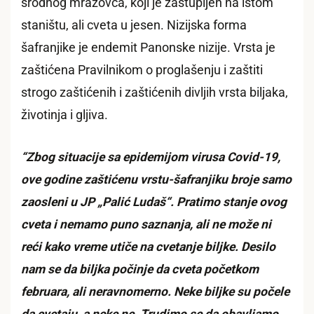
srodnog mrazovca, koji je zastupljen na istom
staništu, ali cveta u jesen. Nizijska forma
šafranjike je endemit Panonske nizije. Vrsta je
zaštićena Pravilnikom o proglašenju i zaštiti
strogo zaštićenih i zaštićenih divljih vrsta biljaka,
životinja i gljiva.
“Zbog situacije sa epidemijom virusa Covid-19,
ove godine zaštićenu vrstu-šafranjiku broje samo
zaosleni u JP „Palić Ludaš“. Pratimo stanje ovog
cveta i nemamo puno saznanja, ali ne može ni
reći kako vreme utiče na cvetanje biljke. Desilo
nam se da biljka počinje da cveta početkom
februara, ali neravnomerno. Neke biljke su počele