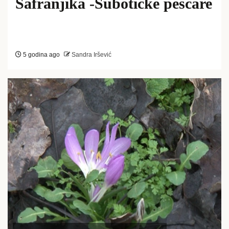
Šafranjika -Subotičke peščare
5 godina ago
Sandra Iršević