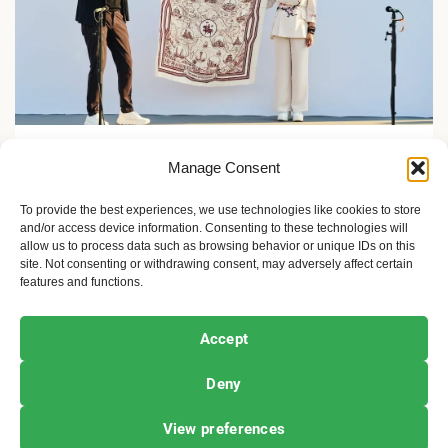
Zelene inicijative
Manage Consent
FLASH Charging: Šta znači punjenje baterije od 9
minuta?
To provide the best experiences, we use technologies like cookies to store
and/or access device information. Consenting to these technologies will
2 meseca ago
Sandra Iršević
allow us to process data such as browsing behavior or unique IDs on this
site. Not consenting or withdrawing consent, may adversely affect certain
features and functions.
Ekofeminizam
Ekologija i održivost
Kultura i umetnost
Accept
Projekti i Društvo
Deny
Copyright © All rights reserved.
|
Newsphere
by AF
View preferences