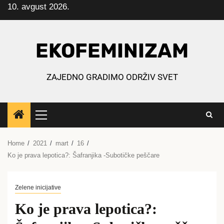
10. avgust 2026.
Skip
to
content
EKOFEMINIZAM
ZAJEDNO GRADIMO ODRŽIV SVET
Primary
Menu
Home
2021
mart
16
Ko je prava lepotica?: Šafranjika -Subotičke peščare
Zelene inicijative
Ko je prava lepotica?: