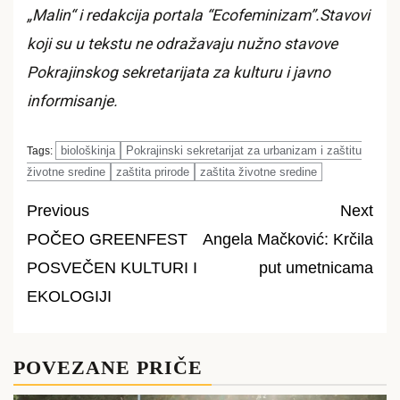
„Malin“ i redakcija portala “Ecofeminizam”.Stavovi
koji su u tekstu ne odražavaju nužno stavove
Pokrajinskog sekretarijata za kulturu i javno
informisanje.
biološkinja
Pokrajinski sekretarijat za urbanizam i zaštitu
Tags:
životne sredine
zaštita prirode
zaštita životne sredine
Previous
Next
POČEO GREENFEST
Angela Mačković: Krčila
Post
POSVEČEN KULTURI I
put umetnicama
navigation
EKOLOGIJI
POVEZANE PRIČE