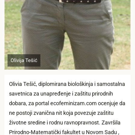
Olivija Tešić
Olivia Tešić, diplomirana biološkinja i samostalna
savetnica za unapređenje i zaštitu prirodnih
dobara, za portal ecofeminizam.com ocenjuje da
ne postoji zvanična nit koja povezuje zaštitu
životne sredine i rodnu ravnopravnost. Završila
Prirodno-Matematički fakultet u Novom Sadu ,