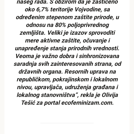
našeg rada. S obzirom da je zaštićeno
oko 6,7% teritorije Vojvodine, sa
određenim stepenom zaštite prirode, u
odnosu na 80% poljoprivrednog
zemljišta. Veliki je izazov sprovoditi
mere aktivne zaštite, očuvanje i
unapređenje stanja prirodnih vrednosti.
Veoma je važno dobra i sinhronizovana
saradnja svih zainteresovanih strana, od
državnih organa. Resornih uprava na
republičkom, pokrajinskom i lokalnom
nivou, upravljača, udruženja građana i
lokalnog stanovništva”, rekla je Olivija
Tešić za portal ecofeminizam.com.