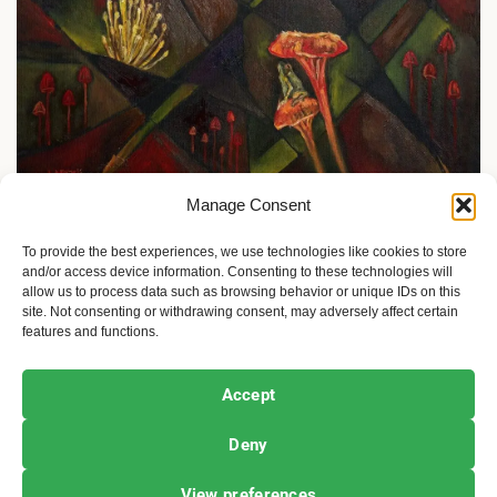
Manage Consent
Priče o ženama
Ciudad Viva: Srpkinja oduševila La Paz
To provide the best experiences, we use technologies like cookies to store
and/or access device information. Consenting to these technologies will
3 sedmice ago
Sandra Iršević
allow us to process data such as browsing behavior or unique IDs on this
site. Not consenting or withdrawing consent, may adversely affect certain
features and functions.
Ekofeminizam
Ekologija i održivost
Kultura i umetnost
Accept
Projekti i Društvo
Deny
Copyright © All rights reserved.
|
Newsphere
by AF
View preferences