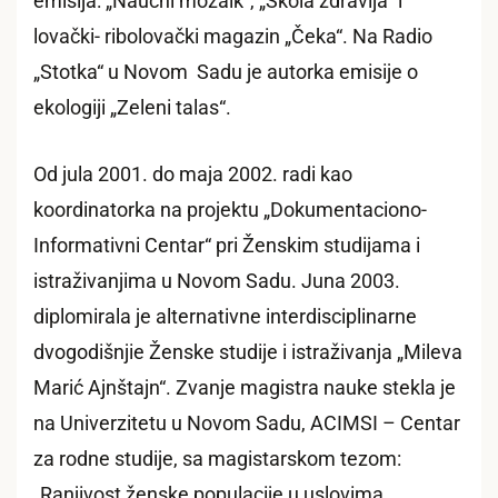
emisija: „Naučni mozaik“, „Škola zdravlja“ i
lovački- ribolovački magazin „Čeka“. Na Radio
„Stotka“ u Novom Sadu je autorka emisije o
ekologiji „Zeleni talas“.
Od jula 2001. do maja 2002. radi kao
koordinatorka na projektu „Dokumentaciono-
Informativni Centar“ pri Ženskim studijama i
istraživanjima u Novom Sadu. Juna 2003.
diplomirala je alternativne interdisciplinarne
dvogodišnjie Ženske studije i istraživanja „Mileva
Marić Ajnštajn“. Zvanje magistra nauke stekla je
na Univerzitetu u Novom Sadu, ACIMSI – Centar
za rodne studije, sa magistarskom tezom:
„Ranjivost ženske populacije u uslovima