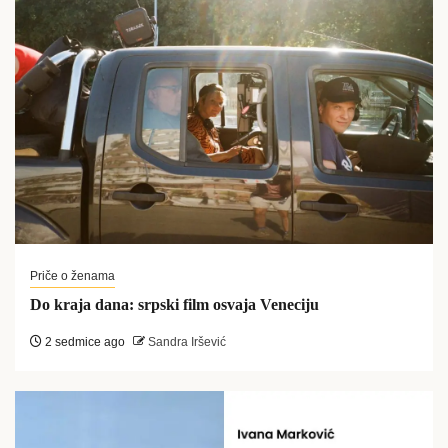
Priče o ženama
Do kraja dana: srpski film osvaja Veneciju
2 sedmice ago
Sandra Iršević