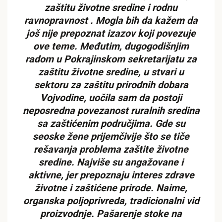
zaštitu životne sredine i rodnu
ravnopravnost . Mogla bih da kažem da
još nije prepoznat izazov koji povezuje
ove teme. Međutim, dugogodišnjim
radom u Pokrajinskom sekretarijatu za
zaštitu životne sredine, u stvari u
sektoru za zaštitu prirodnih dobara
Vojvodine, uočila sam da postoji
neposredna povezanost ruralnih sredina
sa zaštićenim područjima. Gde su
seoske žene prijemčivije što se tiče
rešavanja problema zaštite životne
sredine. Najviše su angažovane i
aktivne, jer prepoznaju interes zdrave
životne i zaštićene prirode. Naime,
organska poljoprivreda, tradicionalni vid
proizvodnje. Pašarenje stoke na