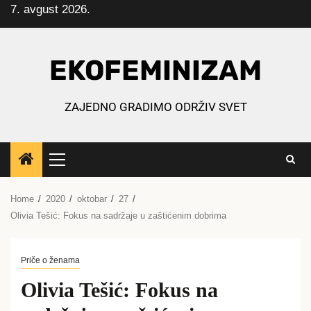
7. avgust 2026.
Skip
to
content
EKOFEMINIZAM
ZAJEDNO GRADIMO ODRŽIV SVET
Primary
Menu
Home
2020
oktobar
27
Olivia Tešić: Fokus na sadržaje u zaštićenim dobrima
Priče o ženama
Olivia Tešić: Fokus na