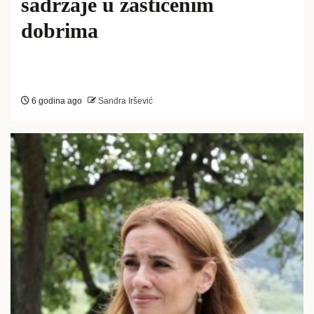
sadržaje u zaštićenim
dobrima
6 godina ago
Sandra Iršević