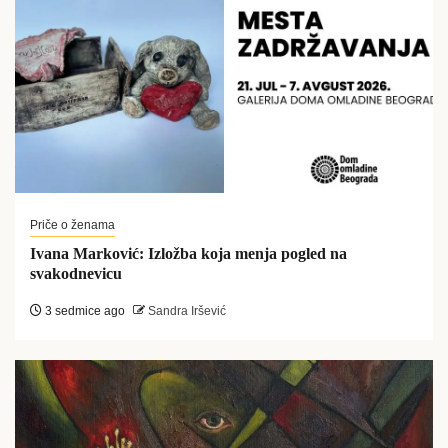
Priče o ženama
Ivana Marković: Izložba koja menja pogled na
svakodnevicu
3 sedmice ago
Sandra Iršević