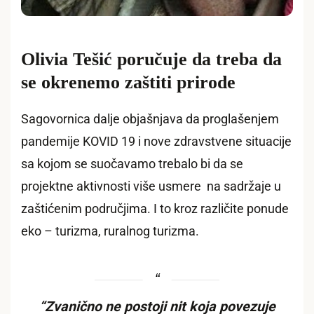
Olivia Tešić poručuje da treba da
se okrenemo zaštiti prirode
Sagovornica dalje objašnjava da proglašenjem
pandemije KOVID 19 i nove zdravstvene situacije
sa kojom se suočavamo trebalo bi da se
projektne aktivnosti više usmere na sadržaje u
zaštićenim područjima. I to kroz različite ponude
eko – turizma, ruralnog turizma.
“Zvanično ne postoji nit koja povezuje