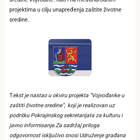
projektima u cilju unapređenja zaštite životne
sredine.
T
ekst je nastao u okviru projekta “Vojvođanke u
zaštiti životne sredine“, koji je realizovan uz
podršku Pokrajinskog sekretarijata za kulturu i
javno informisanje.Za sadržaj priloga
odgovornost isključivo snosi Udruženje građana