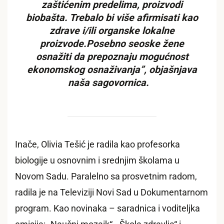
zaštićenim predelima, proizvodi
biobašta. Trebalo bi više afirmisati kao
zdrave i/ili organske lokalne
proizvode.Posebno seoske žene
osnažiti da prepoznaju mogućnost
ekonomskog osnaživanja”, objašnjava
naša sagovornica.
Inače, Olivia Tešić je radila kao profesorka
biologije u osnovnim i srednjim školama u
Novom Sadu. Paralelno sa prosvetnim radom,
radila je na Televiziji Novi Sad u Dokumentarnom
program. Kao novinaka – saradnica i voditeljka