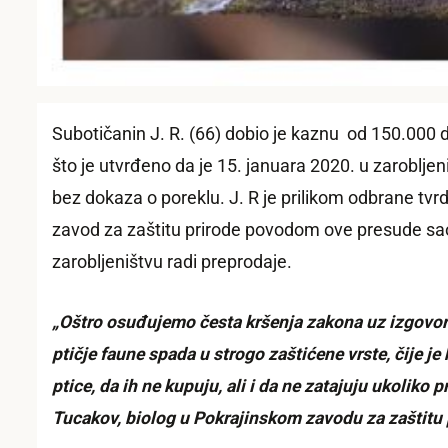
Subotičanin J. R. (66) dobio je kaznu od 150.000 d
što je utvrđeno da je 15. januara 2020. u zarobljen
bez dokaza o poreklu. J. R je prilikom odbrane tvrd
zavod za zaštitu prirode povodom ove presude saopšti
zarobljeništvu radi preprodaje.
„Oštro osuđujemo česta kršenja zakona uz izgovore 
ptičje faune spada u strogo zaštićene vrste, čije j
ptice, da ih ne kupuju, ali i da ne zatajuju ukoliko 
Tucakov, biolog u Pokrajinskom zavodu za zaštitu 