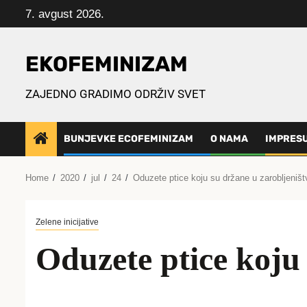
Skip
7. avgust 2026.
to
content
EKOFEMINIZAM
ZAJEDNO GRADIMO ODRŽIV SVET
BUNJEVKE ECOFEMINIZAM
O NAMA
IMPRES
Home
2020
jul
24
Oduzete ptice koju su držane u zarobljeništ
Zelene inicijative
Oduzete ptice koju