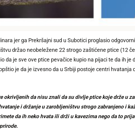
inara jer ga Prekršajni sud u Subotici proglasio odgovorn
ištvu držao neobeležene 22 strogo zaštićene ptice (12 češl
io da je sve ove ptice pevačice kupio na pijaci te da ih j
o je da je izvesno da u Srbiji postoje centri hvatanja divl
okrivljenih da nisu znali da su divlje ptice koje drže u z
e hvatanje i držanje u zarobljeništvu strogo zabranjeno i k
primete da ih neko hvata ili drži u kavezima nego da to pri
prirode.