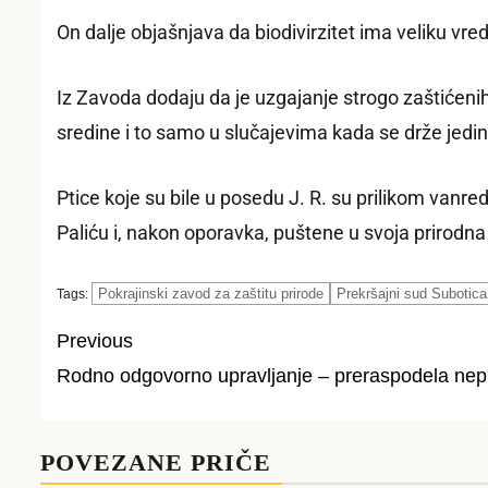
On dalje objašnjava da biodivirzitet ima veliku vre
Iz Zavoda dodaju da je uzgajanje strogo zaštićeni
sredine i to samo u slučajevima kada se drže jedink
Ptice koje su bile u posedu J. R. su prilikom vanre
Paliću i, nakon oporavka, puštene u svoja prirodna
Pokrajinski zavod za zaštitu prirode
Prekršajni sud Subotica
Tags:
Previous
Rodno odgovorno upravljanjе – prеraspodеla nеp
Post
navigation
POVEZANE PRIČE