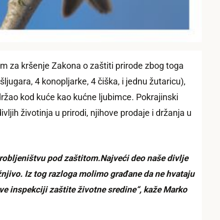
im za kršenje Zakona o zaštiti prirode zbog toga
jugara, 4 konopljarke, 4 čiška, i jednu žutaricu),
e držao kod kuće kao kućne ljubimce. Pokrajinski
jih životinja u prirodi, njihove prodaje i držanja u
arobljeništvu pod zaštitom.Najveći deo naše divlje
ažnjivo. Iz tog razloga molimo građane da ne hvataju
jave inspekciji zaštite životne sredine“, kaže Marko