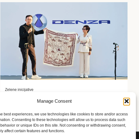
Zelene inicijative
FLASH Charging: Šta znači punjenje baterije od 9
Manage Consent
minuta?
he best experiences, we use technologies like cookies to store and/or access
2 meseca ago
Sandra Iršević
mation. Consenting to these technologies will allow us to process data such
behavior or unique IDs on this site. Not consenting or withdrawing consent,
y affect certain features and functions.