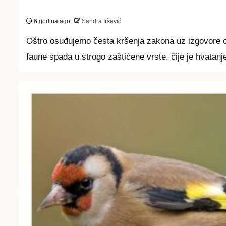
6 godina ago
Sandra Iršević
Oštro osuđujemo česta kršenja zakona uz izgovore okri
faune spada u strogo zaštićene vrste, čije je hvatanje