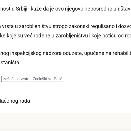
dnost u Srbiji i kaže da je ovo njegovo neposredno uništav
h vrsta u zarobljeništvu strogo zakonski regulisano i doz
e koje su već rođene u zarobljeništvu i koje potiču od rodi
dnog inspekcijskog nadzora oduzete, upućene na rehabilitaci
 staništa.
zaštićene vrste
Zoološki vrt Palić
laćеnog rada