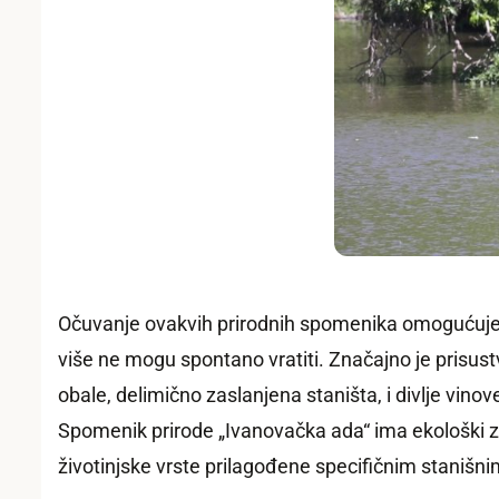
Očuvanje ovakvih prirodnih spomenika omogućuje „
više ne mogu spontano vratiti. Značajno je prisust
obale, delimično zaslanjena staništa, i divlje vinov
Spomenik prirode „Ivanovačka ada“ ima ekološki zna
životinjske vrste prilagođene specifičnim stanišn