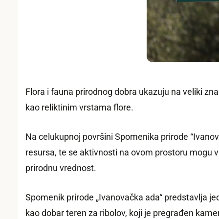
Flora i fauna prirodnog dobra ukazuju na veliki zn
kao reliktinim vrstama flore.
Na celukupnoj površini Spomenika prirode “Ivanova
resursa, te se aktivnosti na ovom prostoru mogu v
prirodnu vrednost.
Spomenik prirode „Ivanovačka ada“ predstavlja jeda
kao dobar teren za ribolov, koji je pregrađen kame