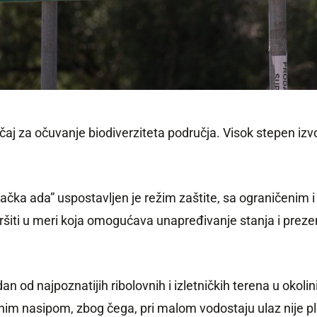
ačaj za očuvanje biodiverziteta područja. Visok stepen iz
čka ada” uspostavljen je režim zaštite, sa ograničenim i
ršiti u meri koja omogućava unapređivanje stanja i preze
n od najpoznatijih ribolovnih i izletničkih terena u okoli
nim nasipom, zbog čega, pri malom vodostaju ulaz nije plo