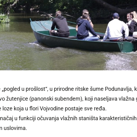
pogled u prošlost“, u prirodne ritske šume Podunavlja, 
vo žutenjice (panonski subendem), koji naseljava vlažna g
e loze koja u flori Vojvodine postaje sve ređa.
čaj u funkciji očuvanja vlažnih staništa karakterističnih
im uslovima.