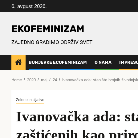
Skip
6. avgust 2026.
to
content
EKOFEMINIZAM
ZAJEDNO GRADIMO ODRŽIV SVET
BUNJEVKE ECOFEMINIZAM
O NAMA
IMPRES
Home
2020
maj
24
Ivanovačka ada: stanište brojnih životinjsk
Zelene inicijative
Ivanovačka ada: sta
zaštićenih kao prir