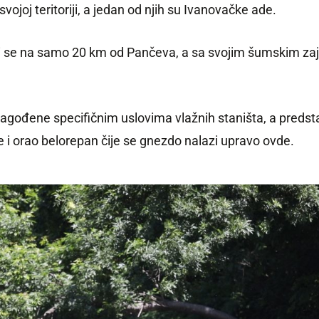
joj teritoriji, a jedan od njih su Ivanovačke ade.
azi se na samo 20 km od Pančeva, a sa svojim šumskim z
lagođene specifičnim uslovima vlažnih staništa, a predstavl
je i orao belorepan čije se gnezdo nalazi upravo ovde.