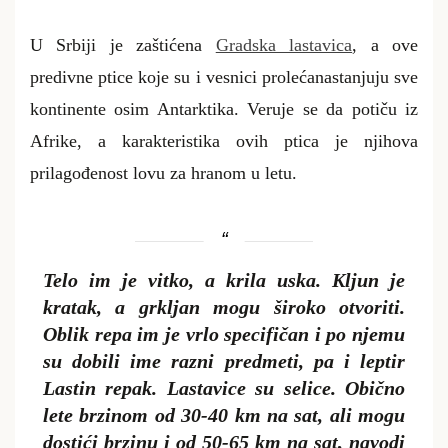
U Srbiji je zaštićena
Gradska lastavica
, a ove
predivne ptice koje su i vesnici proleća
nastanjuju sve
kontinente osim Antarktika. Veruje se da potiču iz
Afrike, a karakteristika ovih ptica je njihova
prilagođenost lovu za hranom u letu.
Telo im je vitko, a krila uska. Kljun je
kratak, a grkljan mogu široko otvoriti.
Oblik repa im je vrlo specifičan i po njemu
su dobili ime razni predmeti, pa i leptir
Lastin repak. Lastavice su selice. Obično
lete brzinom od 30-40 km na sat, ali mogu
dostići brzinu i od 50-65 km na sat, navodi