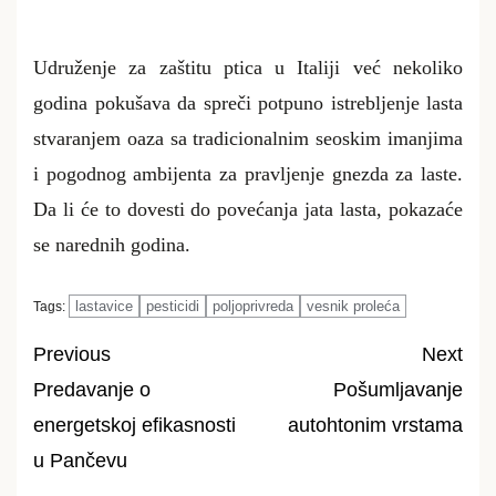
Udruženje za zaštitu ptica u Italiji već nekoliko
godina pokušava da spreči potpuno istrebljenje lasta
stvaranjem oaza sa tradicionalnim seoskim imanjima
i pogodnog ambijenta za pravljenje gnezda za laste.
Da li će to dovesti do povećanja jata lasta, pokazaće
se narednih godina.
lastavice
pesticidi
poljoprivreda
vesnik proleća
Tags:
Previous
Next
Predavanje o
Pošumljavanje
Post
energetskoj efikasnosti
autohtonim vrstama
navigation
u Pančevu