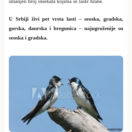
smanjen broj insekata kojima se laste hrane.
U Srbiji živi pet vrsta lasti – seoska, gradska,
gorska, daurska i bregunica – najugroženije su
seoska i gradska.