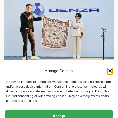
Zelene inicijative
Manage Consent
FLASH Charging: Šta znači punjenje baterije od 9
minuta?
To provide the best experiences, we use technologies like cookies to store
and/or access device information. Consenting to these technologies will
2 meseca ago
Sandra Iršević
allow us to process data such as browsing behavior or unique IDs on this
site. Not consenting or withdrawing consent, may adversely affect certain
features and functions.
Ekofeminizam
Ekologija i održivost
Kultura i umetnost
Accept