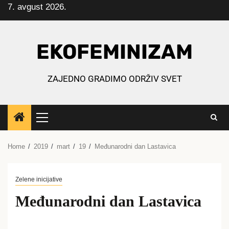
7. avgust 2026.
Skip
to
content
EKOFEMINIZAM
ZAJEDNO GRADIMO ODRŽIV SVET
Primary
Menu
Home
2019
mart
19
Međunarodni dan Lastavica
Zelene inicijative
Međunarodni dan Lastavica