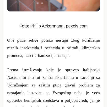
Foto: Philip Ackermann, pexels.com
Ove ptice selice polako nestaju zbog korišćenja
raznih insekticida i pesticida u prirodi, klimatskih
promena, kao i urbanizacije naselja.
Prema istraživanju koje je sproveo italijanski
Nacionalni institut za šumsku faunu u saradnji sa
Udruženjem za zaštitu ptica glavni problem za
nestajanje lastavica sa Evropskog neba je veća
upotrebe hemijskih sredstava u poljoprivredi, jer je