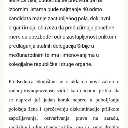
lestvica više, budući da se predviđa da na
izbornim listama bude najmanje 40 odsto
kandidata manje zastupljenog pola, dok javni
organi imaju obavezu da preduzimaju posebne
mere da obezbede rodnu zastupljenost prilikom
predlaganja stalnih delegacija Srbije u
međunarodnim telima i imenovanjima u
kolegijalne republičke i druge organe.
Predsednica Skupštine je istakla da novi zakon o
rodnoj ravnopravnosti vidi i kao dodatnu priliku da
se napravi još jedan korak napred u poboljšanju
položaja žena i sprečavanju diskriminacije prilikom
zapošljavanja, ostvarivanja prava na zaradu,
socijalne i zdravstvene zaštite, kao i u svim drugim