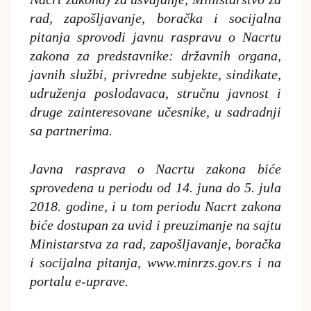
rad, zapošljavanje, boračka i socijalna
pitanja sprovodi javnu raspravu o Nacrtu
zakona za predstavnike: državnih organa,
javnih službi, privredne subjekte, sindikate,
udruženja poslodavaca, stručnu javnost i
druge zainteresovane učesnike, u sadradnji
sa partnerima.
Javna rasprava o Nacrtu zakona biće
sprovedena u periodu od 14. juna do 5. jula
2018. godine, i u tom periodu Nacrt zakona
biće dostupan za uvid i preuzimanje na sajtu
Ministarstva za rad, zapošljavanje, boračka
i socijalna pitanja, www.minrzs.gov.rs i na
portalu e-uprave.