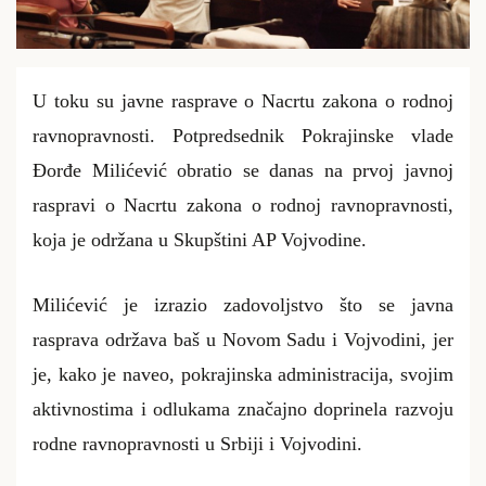
U toku su javne rasprave o Nacrtu zakona o rodnoj
ravnopravnosti. Potpredsednik Pokrajinske vlade
Đorđe Milićević obratio se danas na prvoj javnoj
raspravi o Nacrtu zakona o rodnoj ravnopravnosti,
koja je održana u Skupštini AP Vojvodine.
Milićević je izrazio zadovoljstvo što se javna
rasprava održava baš u Novom Sadu i Vojvodini, jer
je, kako je naveo, pokrajinska administracija, svojim
aktivnostima i odlukama značajno doprinela razvoju
rodne ravnopravnosti u Srbiji i Vojvodini.