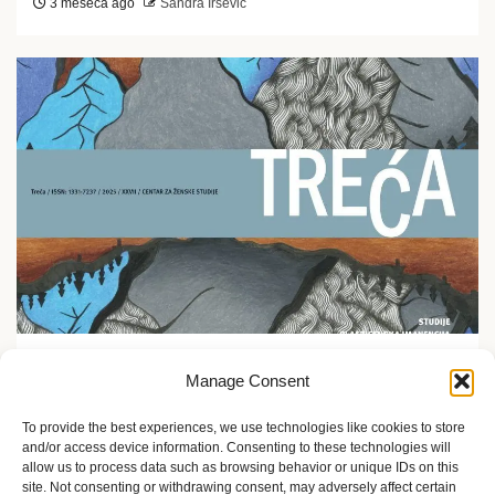
3 meseca ago
Sandra Iršević
Ekofeminizam
Manage Consent
Promocija časopisa Treća u Etnografskom muzeju u
Zagrebu
To provide the best experiences, we use technologies like cookies to store
and/or access device information. Consenting to these technologies will
5 meseci ago
Sandra Iršević
allow us to process data such as browsing behavior or unique IDs on this
site. Not consenting or withdrawing consent, may adversely affect certain