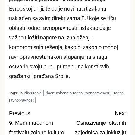
Evropskoj uniji, te da je novi nacrt zakona
usklađen sa svim direktivama EU koje se tiču
oblasti rodne ravnopravnosti i istakao da je
važno uložiti napore na iznalaženju
kompromisnih rešenja, kako bi zakon o rodnoj
ravnopravnosti, nakon stupanja na snagu,
ostvario svoju punu primenu na korist svih
građanki i građana Srbije.
budžetiranje
Nacrt zakona o rodnoj ravnopravnosti
rodna
Tags:
ravnopravnost
Previous
Next
9. Međunarodnom
Osnaživanje lokalnih
Post
festivalu zelene kulture
zajednica za inkluziju