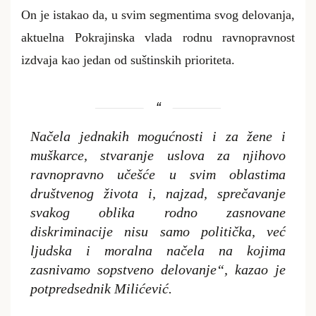
On je istakao da, u svim segmentima svog delovanja,
aktuelna Pokrajinska vlada rodnu ravnopravnost
izdvaja kao jedan od suštinskih prioriteta.
Načela jednakih mogućnosti i za žene i
muškarce, stvaranje uslova za njihovo
ravnopravno učešće u svim oblastima
društvenog života i, najzad, sprečavanje
svakog oblika rodno zasnovane
diskriminacije nisu samo politička, već
ljudska i moralna načela na kojima
zasnivamo sopstveno delovanje“, kazao je
potpredsednik Milićević.