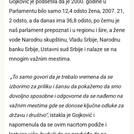
Gojković je podsetila da je 2000. godine u
Parlamentu bilo samo 12,4 odsto žena, 2007. 21,
2 odsto, a da danas ima 36,8 odsto, po čemu je
naš parlament prepoznat i u regionu i šire, a žene
vode Narodnu skupštinu, Vladu Srbije, Narodnu
banku Srbije, Ustavni sud Srbije i nalaze se na
mnogim važnim mestima.
„To samo govori da je trebalo vremena da se
izborimo za priliku i šansu da pokažemo da smo
dovoljno sposobne i odgovorne da se nađemo na
važnim mestima gde se donose ključne odluke za
državu i društvo“
, istakla je Gojković i
napomenula da se ovim nacrtom podiže i