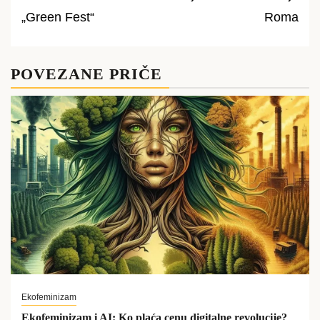
navigation
„Green Fest“
Roma
POVEZANE PRIČE
Ekofeminizam
Ekofeminizam i AI: Ko plaća cenu digitalne revolucije?