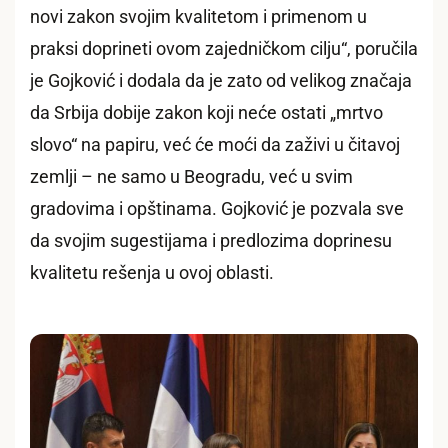
novi zakon svojim kvalitetom i primenom u
praksi doprineti ovom zajedničkom cilju“, poručila
je Gojković i dodala da je zato od velikog značaja
da Srbija dobije zakon koji neće ostati „mrtvo
slovo“ na papiru, već će moći da zaživi u čitavoj
zemlji – ne samo u Beogradu, već u svim
gradovima i opštinama. Gojković je pozvala sve
da svojim sugestijama i predlozima doprinesu
kvalitetu rešenja u ovoj oblasti.