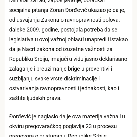
Ministar za rad, zapošljavanje, boračka i
socijalna pitanja Zoran Đorđević ukazao je da je,
od usvajanja Zakona o ravnopravnosti polova,
daleke 2009. godine, postojala potreba da se
legislativa u ovoj važnoj oblasti unapredi i istakao
da je Nacrt zakona od izuzetne važnosti za
Republiku Srbiju, imajući u vidu jasno deklarisano
zalaganje i preuzimanje brige u preventivi i
suzbijanju svake vrste diskriminacije i
ostvarivanja ravnopravnosti i jednakosti, kao i
zaštite ljudskih prava.
Đorđević je naglasio da je ova materija važna i u
okviru pregovaračkog poglavlja 23 u procesu
pregovora o pristupanju Republike Srbije