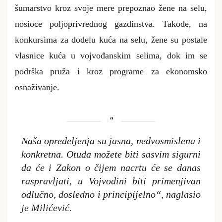
šumarstvo kroz svoje mere prepoznao žene na selu,
nosioce poljoprivrednog gazdinstva. Takođe, na
konkursima za dodelu kuća na selu, žene su postale
vlasnice kuća u vojvođanskim selima, dok im se
podrška pruža i kroz programe za ekonomsko
osnaživanje.
Naša opredeljenja su jasna, nedvosmislena i
konkretna. Otuda možete biti sasvim sigurni
da će i Zakon o čijem nacrtu će se danas
raspravljati, u Vojvodini biti primenjivan
odlučno, dosledno i principijelno“, naglasio
je Milićević.