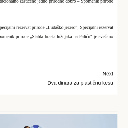
nstitucionalno zaštićeno jedno prirodno dobro – Spomenik prirode
ecijalni rezervat prirode „Ludaško jezero“, Specijalni rezervat
pomenik prirode „Stabla hrasta lužnjaka na Paliću“ je
svečano
Next
Dva dinara za plastičnu kesu