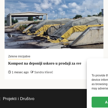
Zelene inicijative
Kompost na deponiji uskoro u prodaji za sve
1 mesec ago
Sandra Iršević
To provide t
device infor
as browsing 
may adversel
t
Projekti i Društvo
A