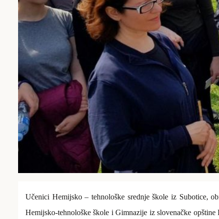
Učenici Hemijsko – tehnološke
srednj
e
škol
e iz Subotice, ob
Hemijsko-tehnološke škole i Gimnazije iz slovenačke opštine R