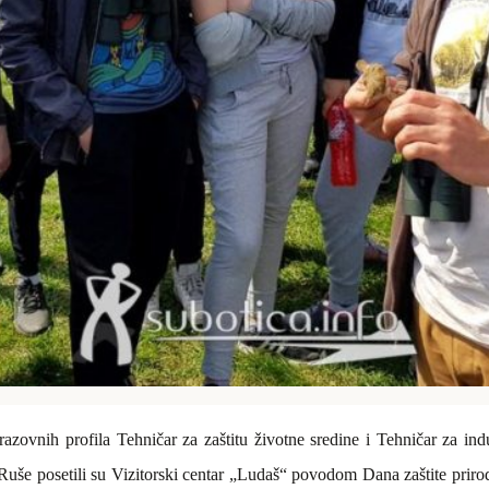
razovnih profila Tehničar za zaštitu životne sredine i Tehničar za in
uše posetili su Vizitorski centar „Ludaš“ povodom Dana zaštite prirod