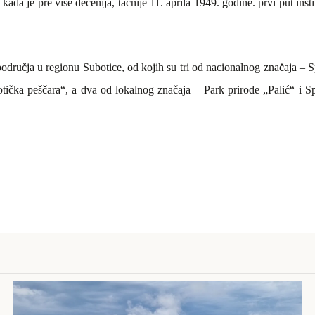
 kada je pre više decenija, tačnije 11. aprila 1949. godine. prvi put i
odručja u regionu Subotice, od kojih su tri od nacionalnog značaja – Sp
botička peščara“, a dva od lokalnog značaja – Park
prirode „Palić“ i S