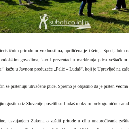
erističnim prirodnim vrednostima, upriličena je i šetnja Specijalnim 
om podolskim govedima, kao i prezentaciju markiranja ptica veštačkim
a“,
kažu u
Javnom preduzeće „Palić – Ludaš“, koji je
Upravljač na zašt
n se prstenuju uhvaćene ptice. Spremo je objasnio da je prsten veoma la
jim gostima iz Slovenije posetili su Ludaš u okviru prekogranične saradn
dine, usvajanjem Zakona o zaštiti
prirode
u cilju unapređivanja zašt