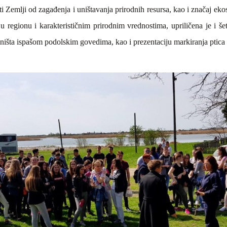
eti Zemlji od zagađenja i uništavanja prirodnih resursa, kao i značaj eko
u regionu i karakterističnim prirodnim vrednostima, upriličena je i š
staništa ispašom podolskim govedima, kao i prezentaciju markiranja ptic