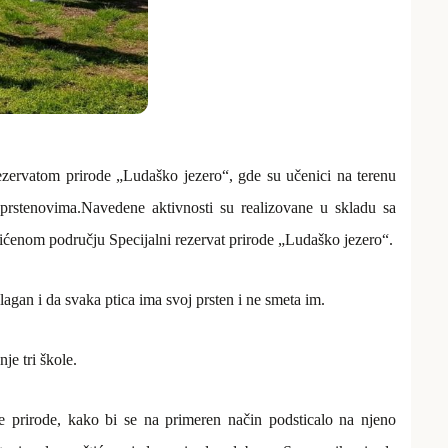
rezervatom prirode „Ludaško jezero“, gde su učenici na terenu
 prstenovima.
Naveden
e
aktivnost
i su
realizova
ne
u skladu sa
ićenom području Specijalni rezervat prirode „Ludaško jezero“.
gan i da svaka ptica ima svoj prsten i ne smeta im.
je tri škole.
ite prirode, kako bi se na primeren način podsticalo na njeno