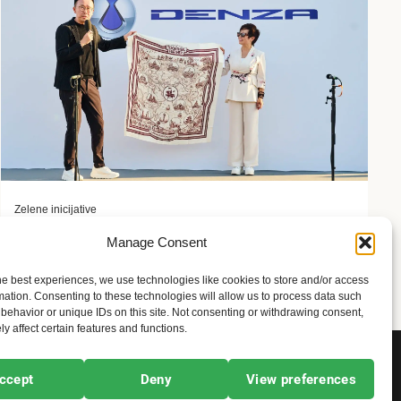
Zelene inicijative
FLASH Charging: Šta znači punjenje baterije od 9
Manage Consent
minuta?
he best experiences, we use technologies like cookies to store and/or access
2 meseca ago
Sandra Iršević
mation. Consenting to these technologies will allow us to process data such
behavior or unique IDs on this site. Not consenting or withdrawing consent,
y affect certain features and functions.
ccept
Deny
View preferences