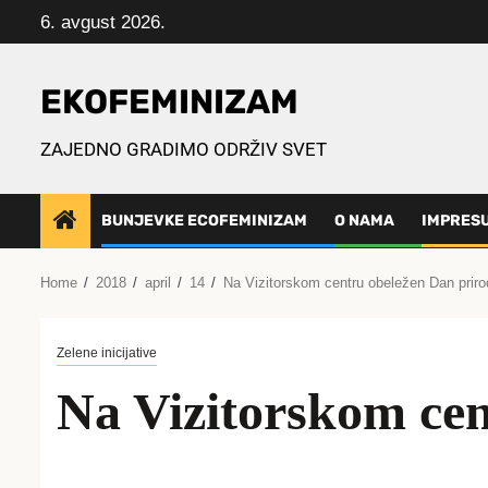
Skip
6. avgust 2026.
to
content
EKOFEMINIZAM
ZAJEDNO GRADIMO ODRŽIV SVET
BUNJEVKE ECOFEMINIZAM
O NAMA
IMPRES
Home
2018
april
14
Na Vizitorskom centru obeležen Dan priro
Zelene inicijative
Na Vizitorskom cen