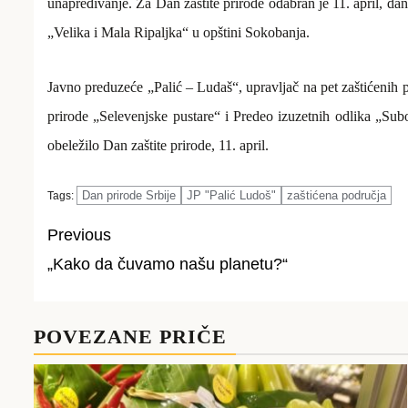
unapređivanje. Za Dan zaštite prirode odabran je 11. april, dan
„Velika i Mala Ripaljka“ u opštini Sokobanja.
Javno preduzeće „Palić – Ludaš“, upravljač na pet zaštićenih p
prirode „Selevenjske pustare“ i Predeo izuzetnih odlika „Su
obeležilo
Dan zaštite prirode, 11. april.
Dan prirode Srbije
JP "Palić Ludoš"
zaštićena područja
Tags:
Previous
„Kako da čuvamo našu planetu?“
Post
navigation
POVEZANE PRIČE