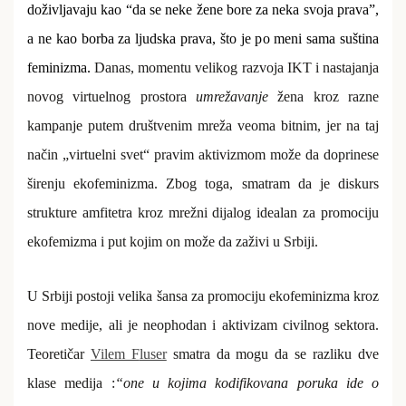
doživljavaju kao “da se neke žene bore za neka svoja prava”,
a ne kao borba za ljudska prava, što je po meni sama suština
feminizma.
Danas, momentu velikog razvoja IKT i nastajanja
novog virtuelnog prostora
umrežavanje
žena kroz razne
kampanje putem društvenim mreža veoma bitnim, jer na taj
način „virtuelni svet“ pravim aktivizmom može da doprinese
širenju ekofeminizma. Zbog toga, smatram da je diskurs
strukture amfitetra kroz mrežni dijalog idealan za promociju
ekofemizma i put kojim on može da zaživi u Srbiji.
U Srbiji postoji velika šansa za promociju ekofeminizma kroz
nove medije, ali je neophodan i aktivizam civilnog sektora.
Teoretičar
Vilem F
luser
smatra da mogu da se razliku dve
klase medija :
“one u kojima kodifikovana poruka ide o