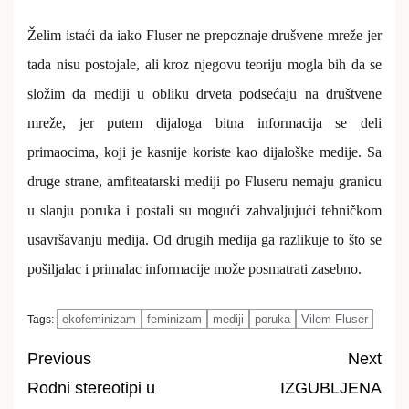
Želim istaći da iako Fluser ne prepoznaje drušvene mreže jer
tada nisu postojale, ali kroz njegovu teoriju mogla bih da se
složim da mediji u obliku drveta podsećaju na društvene
mreže, jer putem dijaloga bitna informacija se deli
primaocima, koji je kasnije koriste kao dijaloške medije. Sa
druge strane, amfiteatarski mediji po Fluseru nemaju granicu
u slanju poruka i postali su mogući zahvaljujući tehničkom
usavršavanju medija. Od drugih medija ga razlikuje to što se
pošiljalac i primalac informacije može posmatrati zasebno.
ekofeminizam
feminizam
mediji
poruka
Vilem Fluser
Tags:
Previous
Next
Rodni stereotipi u
IZGUBLJENA
Post