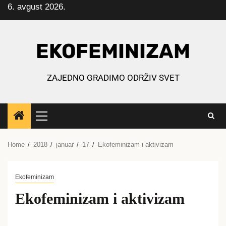
6. avgust 2026.
Skip
to
content
EKOFEMINIZAM
ZAJEDNO GRADIMO ODRŽIV SVET
Primary
Menu
Home
2018
januar
17
Ekofeminizam i aktivizam
Ekofeminizam
Ekofeminizam i aktivizam