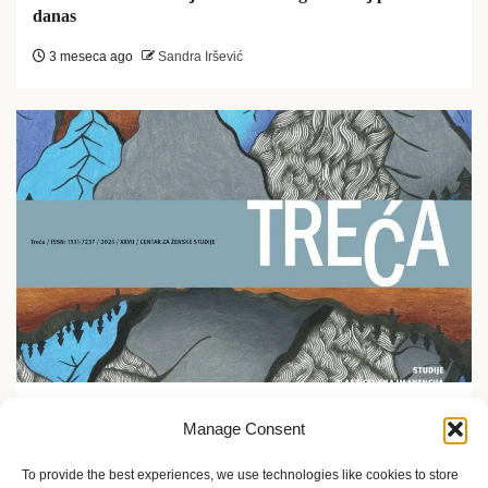
danas
3 meseca ago
Sandra Iršević
Ekofeminizam
Manage Consent
Promocija časopisa Treća u Etnografskom muzeju u
Zagrebu
To provide the best experiences, we use technologies like cookies to store