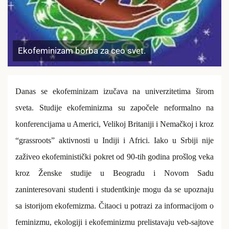
Ekofeminizam borba za ceo svet.
Danas se ekofeminizam izučava na univerzitetima širom
sveta.
Studije ekofeminizma su započele neformalno na
konferencijama u Americi, Velikoj Britaniji i Nemačkoj i kroz
“grassroots” aktivnosti u Indiji i Africi.
Iako u Srbiji nije
zaživeo ekofeministički pokret od 90-tih godina prošlog veka
kroz Ženske studije u Beogradu i Novom Sadu
zaninteresovani studenti i studentkinje mogu da se upoznaju
sa istorijom ekofemizma. Či
taoci u
potrazi za
informacijom o
feminizmu, ekologiji i ekofeminizmu prelistavaju
veb-sajt
ove