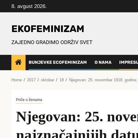
Skip
8. avgust 2026.
to
content
EKOFEMINIZAM
ZAJEDNO GRADIMO ODRŽIV SVET
BUNJEVKE ECOFEMINIZAM
O NAMA
IMPRES
Home
2017
oktobar
18
Njegovan: 25. novembar 1918. godine je
Priče o ženama
Njegovan: 25. nove
najznačajnijih datu