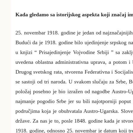
Kada gledamo sa istorijskog aspekta koji značaj i
25. novembar 1918. godine je jedan od najznačajnijih 
Budući da je 1918. godine bilo ujedinjenje srpskog na
u knjizi
“ Prisajedinjenje Vojvodine Srbiji ” sa zak
uvedena oblastna administrativna uprava, a potom i
Drugog svetskog rata, stvorena Federativna i Socijali
se sastoji od tri naroda. U svakom slučaju za Srbe, 
položaj posebno je bio izražen od nagodbe Austro-Ug
najmanje pogodio Srbe jer su bili najotporniji poput
područjima koja je obuhvatala Austro-Ugarska. Sloven
države. Za nas je to, posle 1848. godine kada je stvore
1918. godine, odnosno 25. novembar je datum koji treb