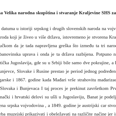
ma Velika narodna skupština i stvaranje Kraljevine SHS z
datuma u istoriji srpskog i drugih slovenskih naroda na voj
roda koji je živeo u više država, istovremeno je stvorena Kr
ljučkom da je tada napravljena greška što između ta tri nar
 banovinska uprava i onda je ta država razbijena. Potpun
stička Jugoslavija, gde su u Srbiji bile samo dve pokrajine, a
Bunjevce, Slovake i Rusine prestao je period jednog podređen
arske i 1867. godine kada Mađari vrše strahovitu mađarizac
 Slovaka i Bunjevaca I taj proces je prekinut završetkom Pr
ački i hrvatski delovi su ušli u Jugoslaviju, Banat je pod
na srpska vojvodovina , a 1849. godine je austrijski car stvor
a muzejski prikazivati i obeležavati na različite načine jer i