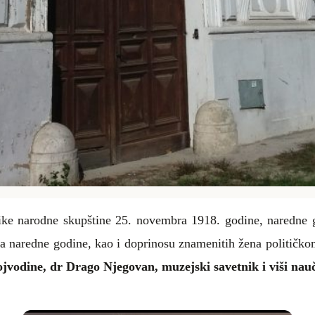
ke narodne skupštine 25. novembra 1918. godine, naredne 
eja naredne godine, kao i doprinosu znamenitih žena političko
jvodine, dr Drago Njegovan, muzejski savetnik i viši nau