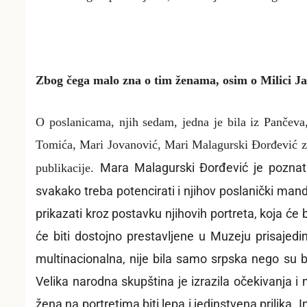
Zbog čega malo zna o tim ženama, osim o Milici J
O poslanicama, njih sedam, jedna je bila iz Pančeva
Tomića, Mari Jovanović, Mari Malagurski Đorđević zna
Mara Malagurski Đorđević je poznat
publikacije.
svakako treba potencirati i njihov poslanički man
prikazati kroz postavku njihovih portreta, koja će
će biti dostojno prestavljene u Muzeju prisajedi
multinacionalna, nije bila samo srpska nego su bile
Velika narodna skupština je izrazila očekivanja 
žena na portretima biti lepa i jedinstvena prilika. In