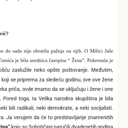
vić?
 do sada nije obratila pažnja na njih. O Milici Jaše
Tomića je bila urednica časopisa
“
Žena
”. Pokrenula je
ošću zaslužile neko opšte poštovanje. Međutim,
a koji se priprema za sledeću godinu, sve ove žene
neka priča, ovde imamo da se uključuju i žene i one
. Pored toga, ta Velika narodna skupština je bila
i bili radikali, neki demokrate, a neki socijalisti.
ra. Ja verujem da će to predstavljanje znamenitih
tina”
koju su Subotičani naručili dvadesetih godina