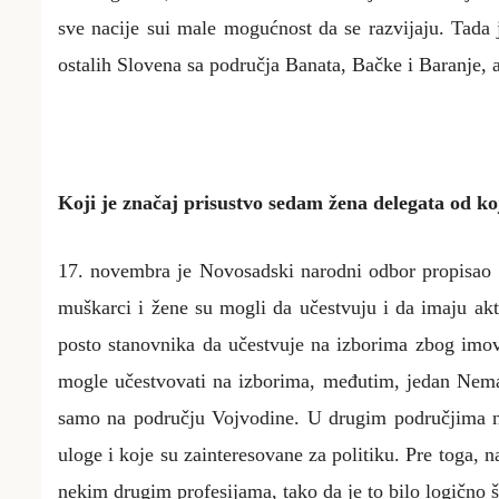
sve nacije sui male mogućnost da se razvijaju. Tada 
ostalih Slovena sa područja Banata, Bačke i Baranje, a
Koji je značaj prisustvo sedam žena delegata od koj
17. novembra je Novosadski narodni odbor propisao us
muškarci i žene su mogli da učestvuju i da imaju akt
posto stanovnika da učestvuje na izborima zbog imov
mogle učestvovati na izborima, međutim, jedan Nemac
samo na području Vojvodine. U drugim područjima nij
uloge i koje su zainteresovane za politiku. Pre toga,
nekim drugim profesijama, tako da je to bilo logično š