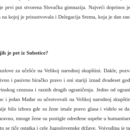
je prvi put stvorena Slovačka gimnazija. Najveći doprinos 
 na kojoj je prisustvovala i Delegacija Srema, koja je dan ra
ih je pet iz Subotice?
love za učešće na Velikoj narodnoj skupštini. Dakle, pozva
ivno i pasivno biračko pravo i oni stariji iznad dvadeset go
inskog cenzusa i raznih drugih ograničenja. Jedno od ograni
 i jedan Mađar su učestvovali na Velikoj narodnoj skupštini
e bilo izbora gde su žene imale pravo glasa i videlo se da
 naravno, mnoge žene su postigle određene uspehe u humanitarn
to se tiče ostatka i cele Jugoslovenske države. Vojvodina je 