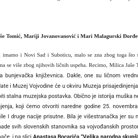
aše Tomić, Mariji Jovanovanović i Mari Malagurski Đorđe
, imamo i Novi Sad i Suboticu, malo se zna zbog toga što se
 se više zbog njihovih ličnih uspeha. Recimo, Milica Jaše 
a bunjevačka književnica. Dakle, one su ličnom vredn
date i Muzej Vojvodine će u okviru Muzeja prisajedinjenj
 biti stalna muzejska postavka. Obično je istorija muška 
njenja, koji ćemo otvoriti naredne godine 25. novembra
 I druge nacije prisutne. Bila je višestranačka jer su nek
i nade svih slovenskih stanovnika sa vojvođanskih prosto
ače, i na slici
Anastasa Bocarića “Velika narodna skupš