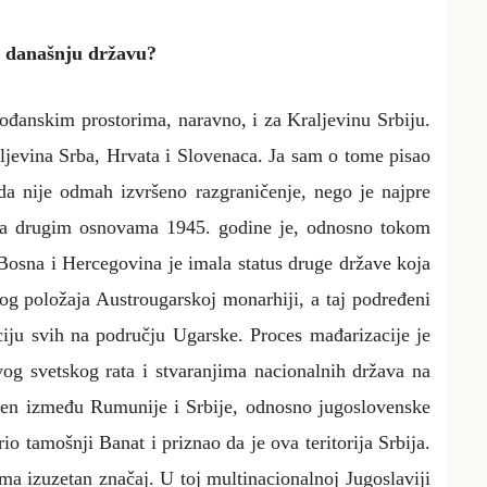
a današnju državu?
vođanskim prostorima, naravno, i za Kraljevinu Srbiju.
aljevina Srba, Hrvata i Slovenaca. Ja sam o tome pisao
oda nije odmah izvršeno razgraničenje, nego je najpre
o na drugim osnovama 1945. godine je, odnosno tokom
 Bosna i Hercegovina je imala status druge države koja
og položaja Austrougarskoj monarhiji, a taj podređeni
iju svih na području Ugarske. Proces mađarizacije je
vog svetskog rata i stvaranjima nacionalnih država na
eljen između Rumunije i Srbije, odnosno jugoslovenske
io tamošnji Banat i priznao da je ova teritorija Srbija.
ma izuzetan značaj. U toj multinacionalnoj Jugoslaviji