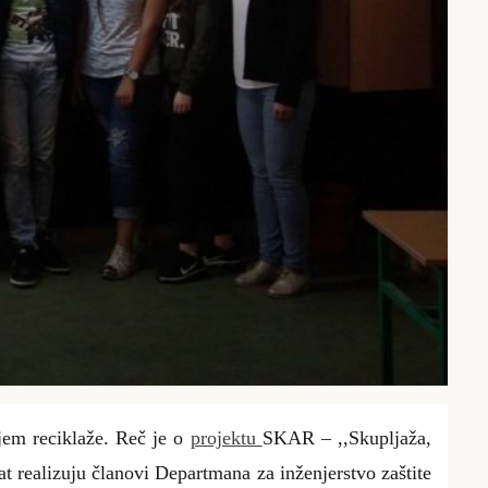
ajem reciklaže. Reč je o
projektu
SKAR – ,,Skupljaža,
at realizuju
članovi Departmana za inženjerstvo zaštite