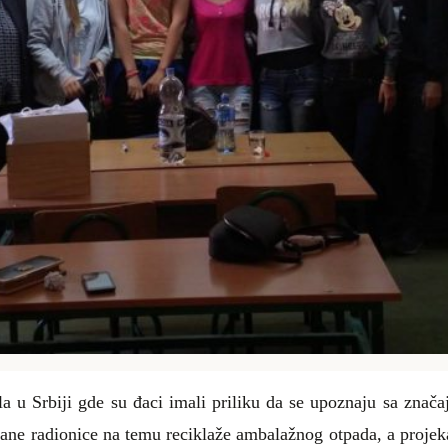
la u Srbiji gde su đaci imali priliku da se upoznaju sa znač
žane radionice
na temu reciklaže ambalažnog otpada,
a projek