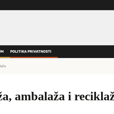
UM
POLITIKA PRIVATNOSTI
laža
a, ambalaža i recikla