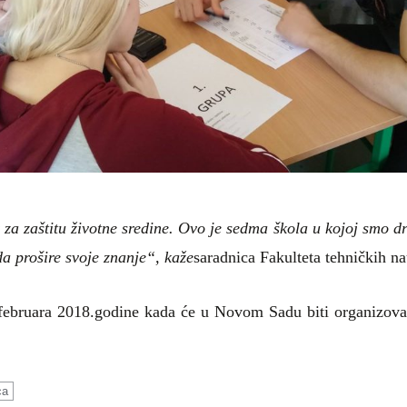
za zaštitu životne sredine.
Ovo je sedma škola u kojoj smo drž
da prošire svoje znanje“, kaže
saradnica Fakulteta tehničkih n
 februara
2018.godine
kada će u Novom Sadu biti organizovana
ca