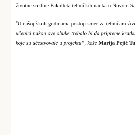
životne sredine Fakulteta tehničkih nauka u Novom 
“
U našoj školi godinama postoji smer za tehničara živo
učenici nakon ove obuke trebalo bi da pripreme kratku 
koje su učestvovale u projektu”,
kaže
Marija Pejić T