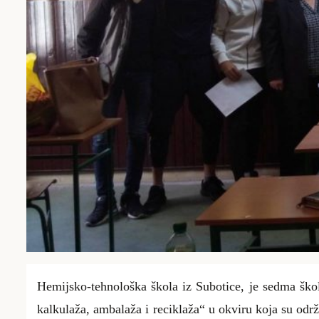
Hemijsko-tehnološk
a
škol
a iz Subotice, je sedma ško
kalkulaža, ambalaža i reciklaža“
u okviru koja su odr