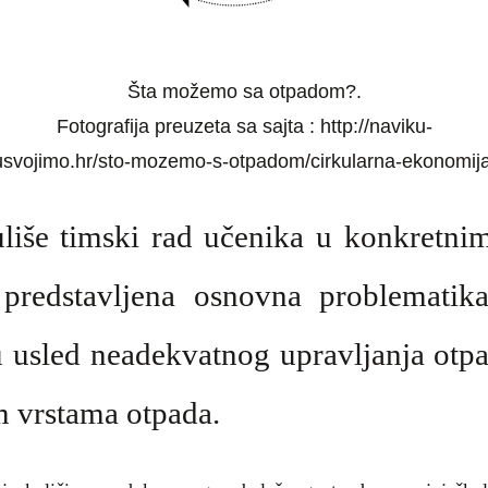
Šta možemo sa otpadom?.
Fotografija preuzeta sa sajta : http://naviku-
usvojimo.hr/sto-mozemo-s-otpadom/cirkularna-ekonomija
uliše
timski rad učenika u konkretnim
predstavljena
osnovna problematika 
ju usled neadekvatnog upravljanja ot
m vrstama otpada.