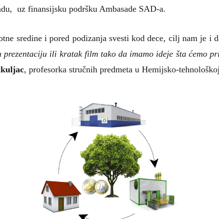
Sadu, uz finansijsku podršku Ambasade SAD-a.
tne sredine i pored podizanja svesti kod dece, cilj nam je i d
prezentaciju ili kratak film tako da imamo ideje šta ćemo prip
ukuljac
, profesorka stručnih predmeta u Hemijsko-tehnološkoj