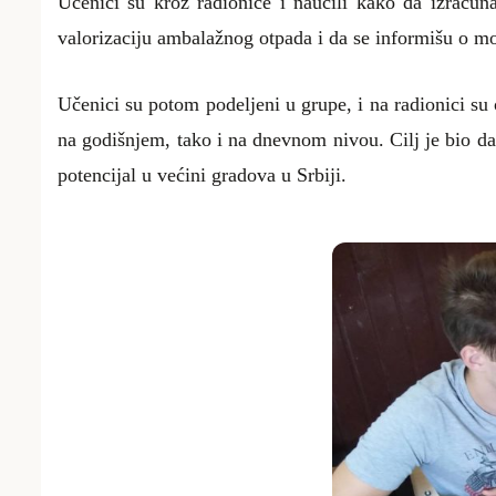
U
čenici su kroz radionice i naučili kako da izraču
valorizaciju
ambalažnog
otpada
i da se informišu o
mo
Učenici su potom podeljeni u grupe, i na radionici su
na godišnjem, tako i na dnevnom nivou. Cilj je bio da
potencijal u većini gradova u Srbiji.