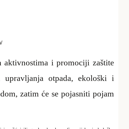
/
 aktivnostima i promociji zaštite
upravljanja otpada, ekološki i
padom,
zatim će se
pojasniti pojam