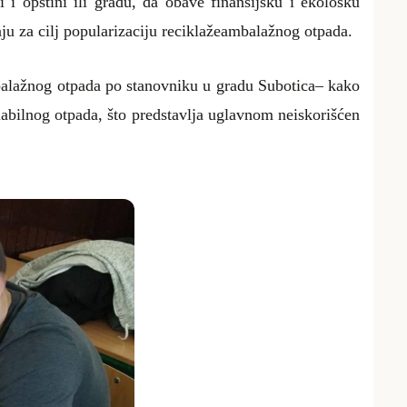
i i opštini
ili gradu, da obave
finansijsku i ekološku
ju za cilj popularizaciju
reciklaže
ambalažnog
otpada.
balažnog otpada po stanovniku u gradu
Subotica
– kako
labilnog otpada, što predstavlja uglavnom neiskorišćen