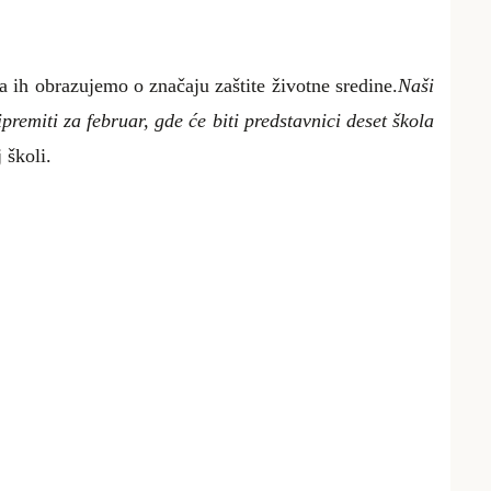
a ih obrazujemo o značaju zaštite životne sredine.
Naši
remiti za februar, gde će biti predstavnici deset škola
 školi.