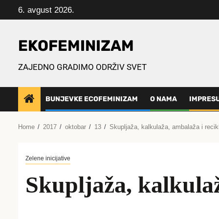
Skip
6. avgust 2026.
to
content
EKOFEMINIZAM
ZAJEDNO GRADIMO ODRŽIV SVET
BUNJEVKE ECOFEMINIZAM
O NAMA
IMPRES
Home
2017
oktobar
13
Skupljaža, kalkulaža, ambalaža i recik
Zelene inicijative
Skupljaža, kalkulaž