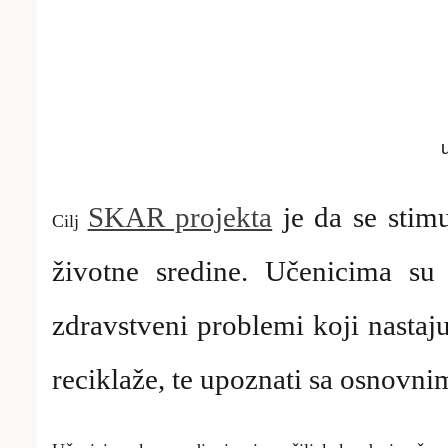
SKAR projekta
je da se stim
Cilj
ž
ivotne sredine.
Učenicima su 
zdravstveni problemi koji nasta
reciklaže
, te upoznati sa osnovni