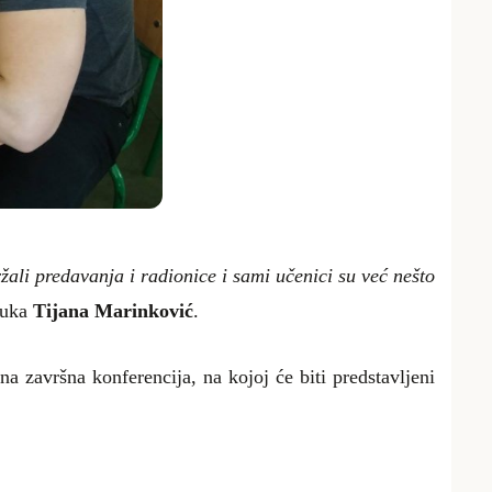
ali predavanja i radionice i sami učenici su već nešto
auka
Tijana Marinković
.
 završna konferencija, na kojoj će biti predstavljeni