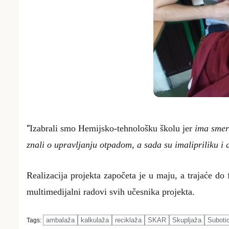
“
Izabrali smo Hemijsko-tehnološku školu jer
ima smer 
znali o upravljanju otpadom, a sada su imalipriliku i 
Realizacija projekta započeta je u maju, a trajaće do
multimedijalni radovi svih učesnika projekta.
ambalaža
kalkulaža
reciklaža
SKAR
Skupljaža
Suboti
Tags: