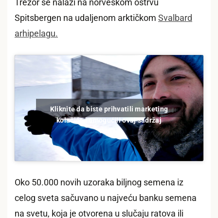
Trezor se nalazi na norveškom ostrvu
Spitsbergen na udaljenom arktičkom
Svalbard
arhipelagu.
Kliknite da biste prihvatili marketing
kolačiće i omogućili ovaj sadržaj
Oko 50.000 novih uzoraka biljnog semena iz
celog sveta sačuvano u najveću banku semena
na svetu, koja je otvorena u slučaju ratova ili