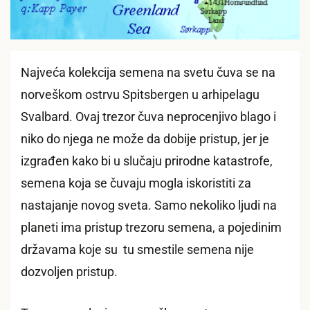
Najveća kolekcija semena na svetu čuva se na
norveškom ostrvu Spitsbergen u arhipelagu
Svalbard. Ovaj trezor čuva neprocenjivo blago i
niko do njega ne može da dobije pristup, jer je
izgrađen kako bi u slučaju prirodne katastrofe,
semena koja se čuvaju mogla iskoristiti za
nastajanje novog sveta. Samo nekoliko ljudi na
planeti ima pristup trezoru semena, a pojedinim
državama koje su tu smestile semena nije
dozvoljen pristup.