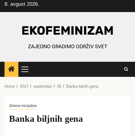
8. avgust 2026.
Skip
to
content
EKOFEMINIZAM
ZAJEDNO GRADIMO ODRŽIV SVET
Primary
Menu
Home
2017
septembar
30
Banka biljnih gena
Zelene inicijative
Banka biljnih gena