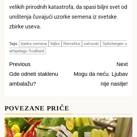
velikih prirodnih katastrofa, da spasi biljni svet od
uništenja čuvajući uzorke semena iz svetske
zbirke useva.
banka semena
biljke
Norveška
sačuvati
Spitsbergen u
Tags:
arhipelagu Svalbard
Previous
Next
Gde odneti staklenu
Mogu da neću. Ljubav
Post
ambalažu?
nije nasilje!
navigation
POVEZANE PRIČE