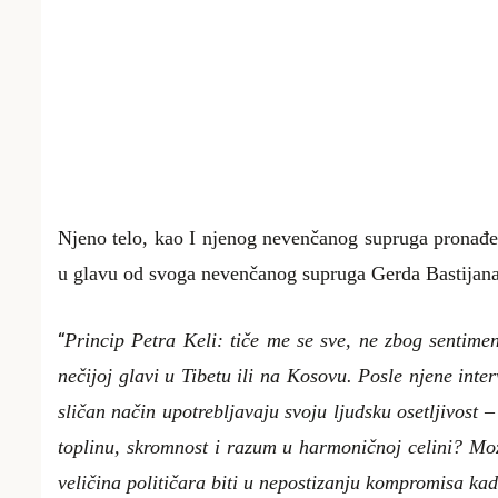
Njeno telo, kao I njenog nevenčanog supruga pronađen
u glavu od svoga nevenčanog supruga Gerda Bastijana,
“
Princip Petra Keli: tiče me se sve, ne zbog sentimen
nečijoj glavi u Tibetu ili na Kosovu. Posle njene inter
sličan način upotrebljavaju svoju ljudsku osetljivost
toplinu, skromnost i razum u harmoničnoj celini? Mo
veličina političara biti u nepostizanju kompromisa kad