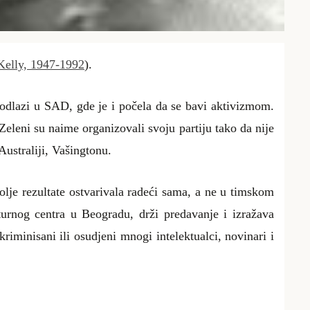
Kelly, 1947-1992
).
 odlazi u SAD, gde je i počela da se bavi aktivizmom.
eleni su naime organizovali svoju partiju tako da nije
Australiji, Vašingtonu.
olje rezultate ostvarivala radeći sama, a ne u timskom
turnog centra u Beogradu, drži predavanje i izražava
iminisani ili osudjeni mnogi intelektualci, novinari i