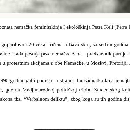
poznata nemačka feministkinja I ekološkinja Petra Keli (
Petra 
ugoj polovini 20.veka, rođena u Bavarskoj, sa sedam godina
ine I tada postaje prva nemačka žena – predstavnik partije. Z
 je u protestnim akcijama u obe Nemačke, u Moskvi, Pretoriji, 
 1990 godine gubi podršku u stranci. Individualka koja je najb
ne, gde na Medjunarodnoj političkoj tribini Studentskog kul
kona tkz. “Verbalnom deliktu”, zbog koga su tih godina diskr