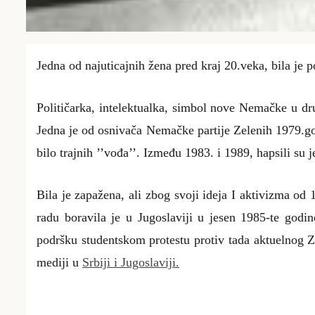
Jedna od najuticajnih žena pred kraj 20.veka, bila je 
Političarka, intelektualka, simbol nove Nemačke u dr
Jedna je od osnivača Nemačke partije Zelenih 1979.god
bilo trajnih ’’vođa’’. Između 1983. i 1989, hapsili su
Bila je zapažena, ali zbog svoji ideja I aktivizma od
radu boravila je u Jugoslaviji u jesen 1985-te godi
podršku studentskom protestu protiv tada aktuelnog Za
mediji u
Srbiji i Jugoslaviji.