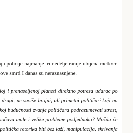
u policije najmanje tri nedelje ranije ubijena metkom
ove smrti I danas su neraznasnjene.
loj i prenaseljenoj planeti direktno potresa udarac po
drugi, ne suviše brojni, ali primetni političari koji na
koj budućnosti zvanje političara podrazumevati strast,
a uočava male i velike probleme podjednako? Možda će
litička retorika biti bez laži, manipulacija, skrivanja