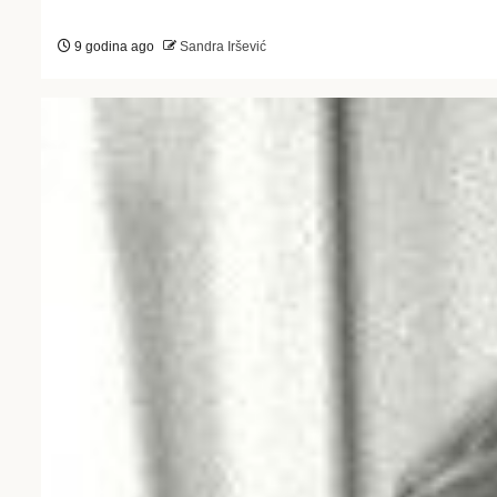
9 godina ago
Sandra Iršević