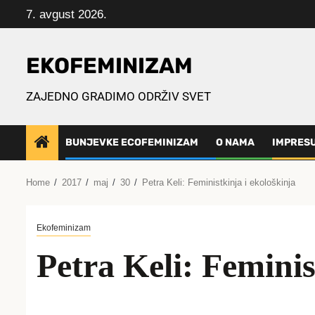
Skip
7. avgust 2026.
to
content
EKOFEMINIZAM
ZAJEDNO GRADIMO ODRŽIV SVET
BUNJEVKE ECOFEMINIZAM
O NAMA
IMPRES
Home
2017
maj
30
Petra Keli: Feministkinja i ekološkinja
Ekofeminizam
Petra Keli: Feminis