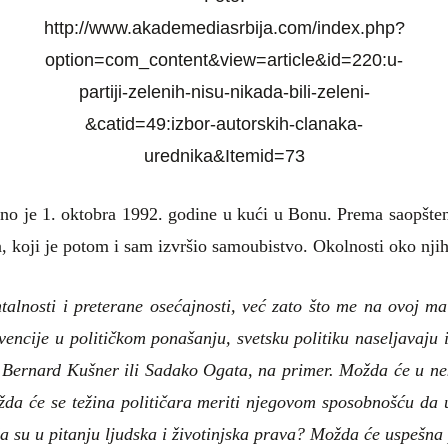
http://www.akademediasrbija.com/index.php?
option=com_content&view=article&id=220:u-
partiji-zelenih-nisu-nikada-bili-zeleni-
&catid=49:izbor-autorskih-clanaka-
urednika&Itemid=73
o je 1. oktobra 1992. godine u kući u Bonu. Prema saopštenj
 koji je potom i sam izvršio samoubistvo. Okolnosti oko njih
talnosti i preterane osećajnosti, već zato što me na ovoj ma
vencije u političkom ponašanju, svetsku politiku naseljavaju i 
 – Bernard Kušner ili Sadako Ogata, na primer. Možda će u ne
žda će se težina političara meriti njegovom sposobnošću d
a su u pitanju ljudska i životinjska prava? Možda će uspešna po