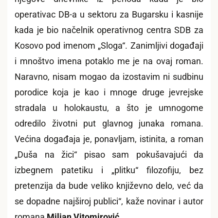
operativac DB-a u sektoru za Bugarsku i kasnije
kada je bio načelnik operativnog centra SDB za
Kosovo pod imenom „Sloga“. Zanimljivi događaji
i mnoštvo imena potaklo me je na ovaj roman.
Naravno, nisam mogao da izostavim ni sudbinu
porodice koja je kao i mnoge druge jevrejske
stradala u holokaustu, a što je umnogome
odredilo životni put glavnog junaka romana.
Većina događaja je, ponavljam, istinita, a roman
„Duša na žici“ pisao sam pokušavajući da
izbegnem patetiku i „plitku“ filozofiju, bez
pretenzija da bude veliko književno delo, već da
se dopadne najširoj publici“, kaže novinar i autor
romana
Miljan Vitomirović.