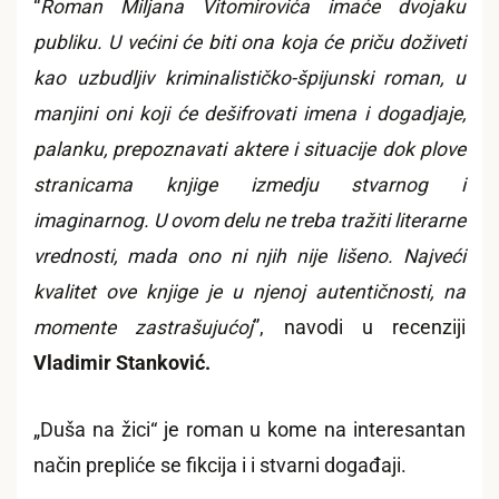
“
Roman Miljana Vitomirovića imaće dvojaku
publiku. U većini će biti ona koja će priču doživeti
kao uzbudljiv kriminalističko-špijunski roman, u
manjini oni koji će dešifrovati imena i dogadjaje,
palanku, prepoznavati aktere i situacije dok plove
stranicama knjige izmedju stvarnog i
imaginarnog. U ovom delu ne treba tražiti literarne
vrednosti, mada ono ni njih nije lišeno. Najveći
kvalitet ove knjige je u njenoj autentičnosti, na
momente zastrašujućoj
”,
navodi u recenziji
Vladimir Stanković.
„Duša na žici“ je roman u kome na interesantan
način prepliće se fikcija i i stvarni događaji.