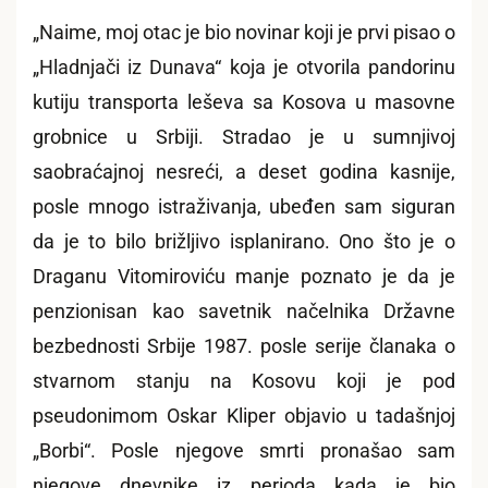
„Naime, moj otac je bio novinar koji je prvi pisao o
„Hladnjači iz Dunava“ koja je otvorila pandorinu
kutiju transporta leševa sa Kosova u masovne
grobnice u Srbiji. Stradao je u sumnjivoj
saobraćajnoj nesreći, a deset godina kasnije,
posle mnogo istraživanja, ubeđen sam siguran
da je to bilo brižljivo isplanirano. Ono što je o
Draganu Vitomiroviću manje poznato je da je
penzionisan kao savetnik načelnika Državne
bezbednosti Srbije 1987. posle serije članaka o
stvarnom stanju na Kosovu koji je pod
pseudonimom Oskar Kliper objavio u tadašnjoj
„Borbi“. Posle njegove smrti pronašao sam
njegove dnevnike iz perioda kada je bio