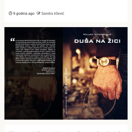
9 godina ago
Sandra Iršević