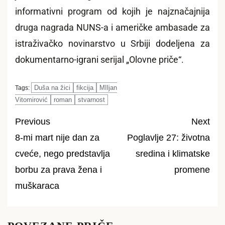
informativni program od kojih je najznačajnija
druga nagrada NUNS-a i američke ambasade za
istraživačko novinarstvo u Srbiji dodeljena za
dokumentarno-igrani serijal „Olovne priče“.
Duša na žici
fikcija
MIljan
Tags:
Vitomirović
roman
stvarnost
Previous
Next
8-mi mart nije dan za
Poglavlje 27: životna
Post
cveće, nego predstavlja
sredina i klimatske
navigation
borbu za prava žena i
promene
muškaraca