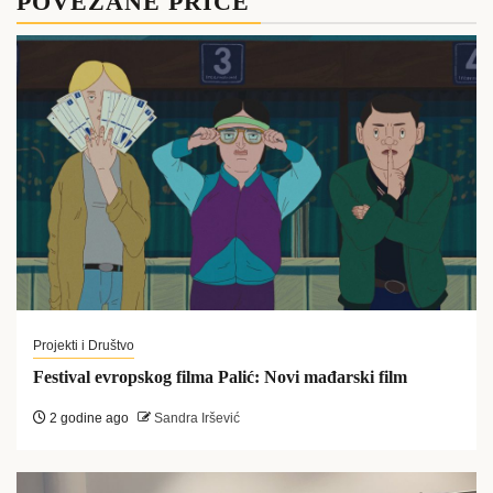
POVEZANE PRIČE
Projekti i Društvo
Festival evropskog filma Palić: Novi mađarski film
2 godine ago
Sandra Iršević