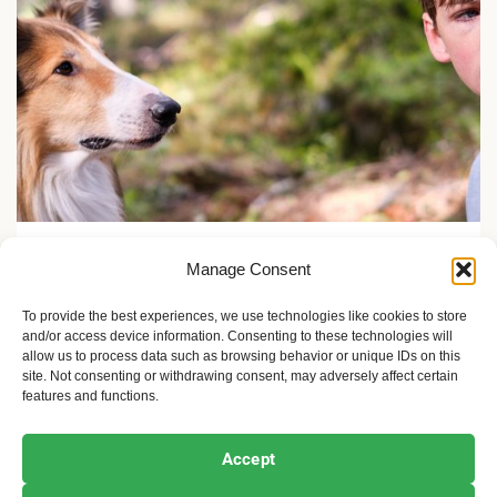
Projekti i Društvo
Manage Consent
Festival Evropskog filma Palić 2024: Uzbudljiv
predfestivalski program
To provide the best experiences, we use technologies like cookies to store
and/or access device information. Consenting to these technologies will
2 godine ago
Sandra Iršević
allow us to process data such as browsing behavior or unique IDs on this
site. Not consenting or withdrawing consent, may adversely affect certain
features and functions.
Ekofeminizam
Ekologija i održivost
Kultura i umetnost
Accept
Projekti i Društvo