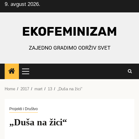
9. avgust 2026.
Skip
to
content
EKOFEMINIZAM
ZAJEDNO GRADIMO ODRŽIV SVET
Primary
Menu
Home
2017
mart
13
„Duša na žici“
Projekti i Društvo
„Duša na žici“