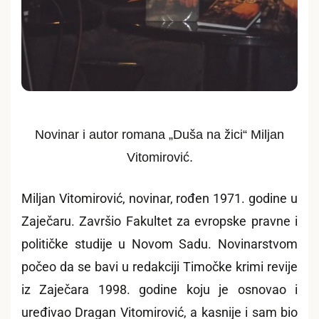
Novinar i autor romana „Duša na žici“ Miljan
Vitomirović.
Miljan Vitomirović, novinar, rođen 1971. godine u
Zaječaru. Završio Fakultet za evropske pravne i
političke studije u Novom Sadu. Novinarstvom
počeo da se bavi u redakciji Timočke krimi revije
iz Zaječara 1998. godine koju je osnovao i
uređivao Dragan Vitomirović, a kasnije i sam bio