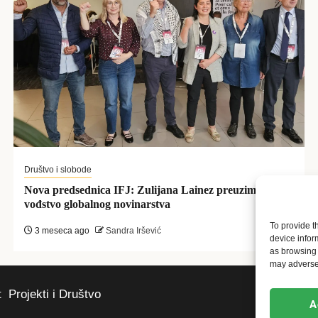
Društvo i slobode
Nova predsednica IFJ: Zulijana Lainez preuzima
vođstvo globalnog novinarstva
To provide t
3 meseca ago
Sandra Iršević
device infor
as browsing 
may adversel
t
Projekti i Društvo
A