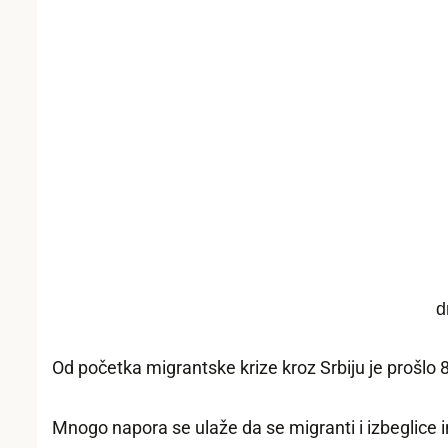
d
Od početka migrantske krize kroz Srbiju je prošlo
Mnogo napora se ulaže da se migranti i izbeglice in