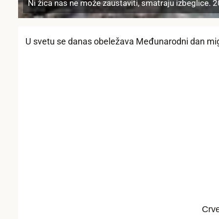
Ni žica nas ne može zaustaviti, smatraju izbeglice. 
U svetu se danas obeležava Međunarodni dan mi
Crve