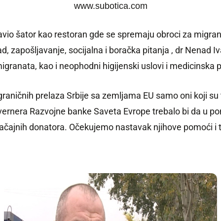
www.subotica.com
tavio šator kao restoran gde se spremaju obroci za migra
ad, zapošljavanje, socijalna i boračka pitanja , dr Nenad 
migranata, kao i neophodni
higijenski uslovi i medicinska
ničnih prelaza Srbije sa zemljama EU samo oni koji su 
vernera Razvojne banke Saveta Evrope
trebalo bi da u
po
načajnih donatora. Očekujemo nastavak njihove pomoći i