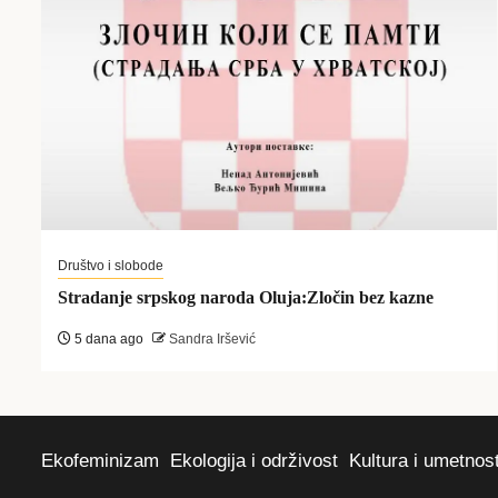
Društvo i slobode
Stradanje srpskog naroda Oluja:Zločin bez kazne
5 dana ago
Sandra Iršević
Ekofeminizam
Ekologija i održivost
Kultura i umetnos