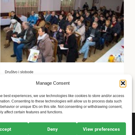
Društvo i slobode
Žene sa invaliditetom: Istina koja razbija sve
Manage Consent
predrasude
he best experiences, we use technologies like cookies to store and/or access
8 meseci ago
Sandra Iršević
mation. Consenting to these technologies will allow us to process data such
behavior or unique IDs on this site. Not consenting or withdrawing consent,
y affect certain features and functions.
ccept
Deny
View preferences