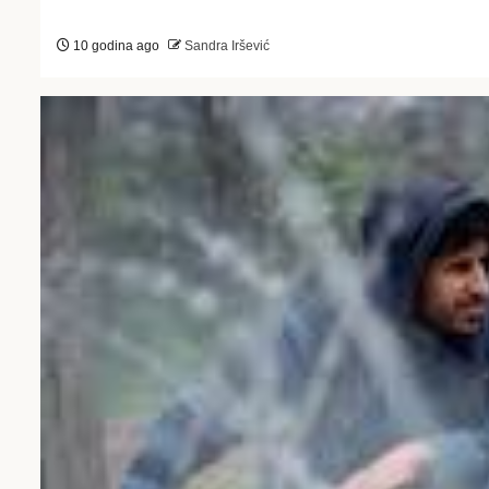
10 godina ago
Sandra Iršević