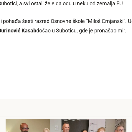
 Subotici, a svi ostali žele da odu u neku od zemalja EU.
i i pohađa šesti razred Osnovne škole “Miloš Crnjanski”. Uč
urinović Kasab
došao u Suboticu, gde je pronašao mir.