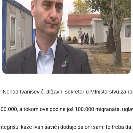
r Nenad Ivanišević, državni sekretar u MInistarstvu za ra
 800.000, a tokom ove godine još 100.000 migranata, uglav
tegrišu, kaže Ivanišavić i dodaje da oni sami to treba da 