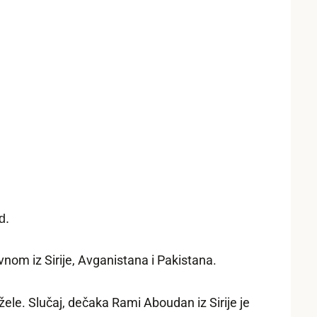
d.
nom iz Sirije, Avganistana i Pakistana.
žele. Slučaj, dečaka Rami Aboudan iz Sirije je