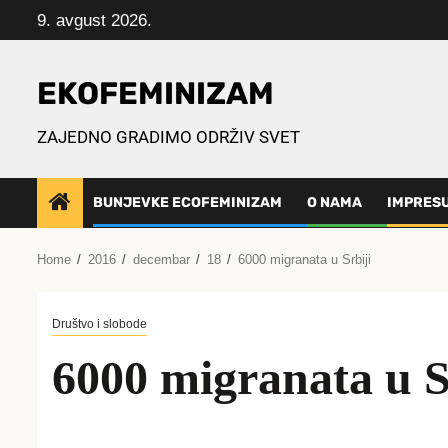
Skip
9. avgust 2026.
to
content
EKOFEMINIZAM
ZAJEDNO GRADIMO ODRŽIV SVET
BUNJEVKE ECOFEMINIZAM
O NAMA
IMPRES
Home
2016
decembar
18
6000 migranata u Srbiji
Društvo i slobode
6000 migranata u S