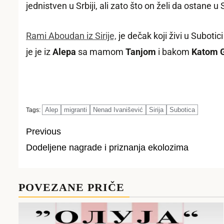
jednistven u Srbiji, ali zato što on želi da ostane u
Rami Aboudan
iz Sirije,
je dečak koji živi u Subotic
je je iz
Alepa
sa
mamom
Tanjom
i bakom
Katom G
Alep
migranti
Nenad Ivanišević
Sirija
Subotica
Tags:
Previous
Dodeljene nagrade i priznanja ekolozima
Post
navigation
POVEZANE PRIČE