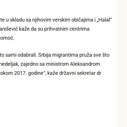
nte
u skladu sa njihovim verskim običajima i „Halal“
Ivanišević kaže da su prihvatnim centrima
 pomoć.
to sami odabrali.
Srbija
migrantima pruža sve što
nedeljak, zajedno sa ministrom Aleksandrom
 tokom 2017. godine“, kaže
državni sekretar dr