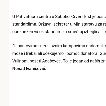
U Prihvatnom centru u Subotici Crveni krst je pos
standardima.
Državni sekretar u Ministarstvu za r
obezbežen visok standard za smeštaj izbeglica i 
“
U parkovima
i neuslovnim kampovima nadomak gra
može i treba, ali
očekujemo i
pomoć donatora.
G
u
Vulinom, poseti Adaševce. To je jedan od naših z
Nenad Ivanišević.