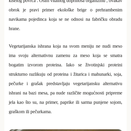
kiselog povrća . Osim vitalnog doprinosa organizmu , ovakav
obrok je pravi primer ekološke brige o prehrambenim
navikama pojedinca koja se ne odnosi na fabričku obradu
hrane.
Vegetarijanska ishrana koja na svom meniju ne nudi meso
ima svoju alternativnu zamenu za meso koja se smatra
bogatim izvorom proteina. Iako se životinjski proteini
strukturno razlikuju od proteina i žitarica i mahunarki, soja,
pečurke i grašak predstavljaju vegetarijansku alternativu
ishrani na bazi mesa, pa nude različite mogućnosti pripreme
jela kao što su, na primer, paprike ili sarma punjene sojom,
graškom ili pečurkama.