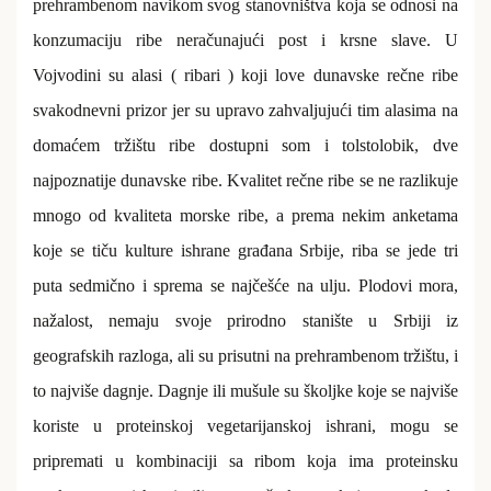
prehrambenom navikom svog stanovništva koja se odnosi na
konzumaciju ribe neračunajući post i krsne slave. U
Vojvodini su alasi ( ribari ) koji love dunavske rečne ribe
svakodnevni prizor jer su upravo zahvaljujući tim alasima na
domaćem tržištu ribe dostupni som i tolstolobik, dve
najpoznatije dunavske ribe. Kvalitet rečne ribe se ne razlikuje
mnogo od kvaliteta morske ribe, a prema nekim anketama
koje se tiču kulture ishrane građana Srbije, riba se jede tri
puta sedmično i sprema se najčešće na ulju. Plodovi mora,
nažalost, nemaju svoje prirodno stanište u Srbiji iz
geografskih razloga, ali su prisutni na prehrambenom tržištu, i
to najviše dagnje. Dagnje ili mušule su školjke koje se najviše
koriste u proteinskoj vegetarijanskoj ishrani, mogu se
pripremati u kombinaciji sa ribom koja ima proteinsku