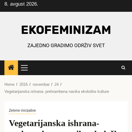
8. avgust 2026.
Skip
to
content
EKOFEMINIZAM
ZAJEDNO GRADIMO ODRŽIV SVET
Primary
Menu
Home
2016
novembar
24
Vegetarijanska ishrana- prehrambena navika ekološke kulture
Zelene inicijative
Vegetarijanska ishrana-