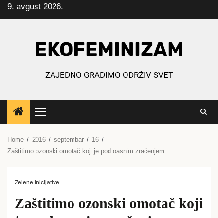
9. avgust 2026.
Skip
to
content
EKOFEMINIZAM
ZAJEDNO GRADIMO ODRŽIV SVET
Primary
Menu
Home
2016
septembar
16
Zaštitimo ozonski omotač koji je pod oasnim zračenjem
Zelene inicijative
Zaštitimo ozonski omotač koji