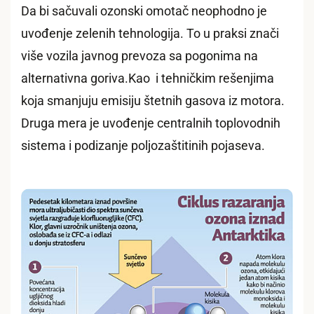
Da bi sačuvali ozonski omotač neophodno je
uvođenje zelenih tehnologija. To u praksi znači
više vozila javnog prevoza sa pogonima na
alternativna goriva.Kao i tehničkim rešenjima
koja smanjuju emisiju štetnih gasova iz motora.
Druga mera je uvođenje centralnih toplovodnih
sistema i podizanje poljozaštitinih pojaseva.