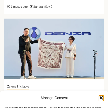
1 mesec ago
Sandra Iršević
Zelene inicijative
FLASH Charging: Šta znači punjenje baterije od 9
Manage Consent
minuta?
2 meseca ago
Sandra Iršević