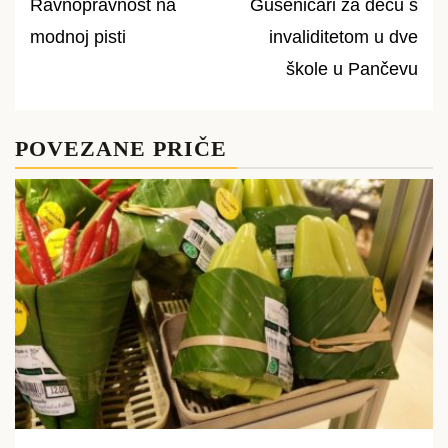
Ravnopravnost na
Guseničari za decu s
Post
modnoj pisti
invaliditetom u dve
navigation
škole u Pančevu
POVEZANE PRIČE