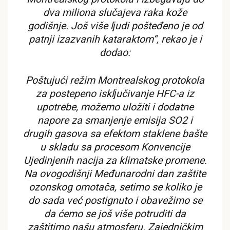
dva miliona slučajeva raka kože
godišnje. Još više lјudi pošteđeno je od
patnji izazvanih kataraktom“, rekao je i
dodao:
Poštujući režim Montrealskog protokola
za postepeno isklјučivanje HFC-a iz
upotrebe, možemo uložiti i dodatne
napore za smanjenje emisija SO2 i
drugih gasova sa efektom staklene bašte
u skladu sa procesom Konvencije
Ujedinjenih nacija za klimatske promene.
Na ovogodišnji Međunarodni dan zaštite
ozonskog omotača, setimo se koliko je
do sada već postignuto i obavežimo se
da ćemo se još više potruditi da
zaštitimo našu atmosferu. Zajedničkim