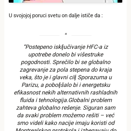
U svojojoj poruci svetu on dalje ističe da :
“Postepeno isklјučivanje HFC-a iz
upotrebe donelo bi višestruke
pogodnosti. Sprečilo bi se globalno
zagrevanje za pola stepena do kraja
veka, što je i glavni cilј Sporazuma u
Parizu, a pobolјšalo bi i energetsku
efikasnost nekih alternativnih rashladnih
fluida i tehnologija.Globalni problem
zahteva globalno rešenje. Siguran sam
da svaki problem možemo rešiti – već
smo videli kako nacije imaju koristi od
Montrealskog protokola i izbegavaju do