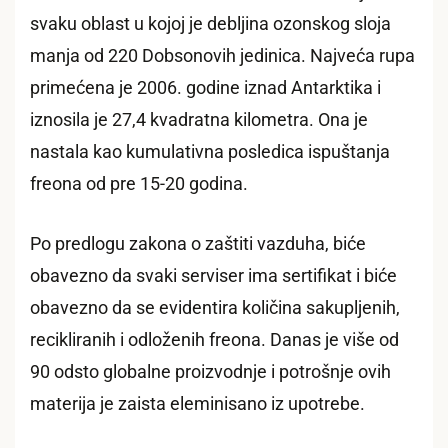
svaku oblast u kojoj je debljina ozonskog sloja
manja od 220 Dobsonovih jedinica. Najveća rupa
primećena je 2006. godine iznad Antarktika i
iznosila je 27,4 kvadratna kilometra. Ona je
nastala kao kumulativna posledica ispuštanja
freona od pre 15-20 godina.
Po predlogu zakona o zaštiti vazduha, biće
obavezno da svaki serviser ima sertifikat i biće
obavezno da se evidentira količina sakupljenih,
recikliranih i odloženih freona. Danas je više od
90 odsto globalne proizvodnje i potrošnje ovih
materija je zaista eleminisano iz upotrebe.