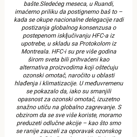
bašte.Sledećeg meseca, u Ruandi,
imaćemo priliku da postignemo baš to –
kada se okupe nacionalne delegacije radi
postizanja globalnog konsenzusa o
postepenom isklјučivanju HFC-a iz
upotrebe, u skladu sa Protokolom iz
Montreala. HFC-i su pre više godina
širom sveta bili prihvaćeni kao
alternativa proizvodima koji oštećuju
ozonski omotač, naročito u oblasti
hlađenja i klimatizacije. U međuvremenu
se pokazalo da, iako su smanjili
opasnost za ozonski omotač, izuzetno
snažno utiču na globalno zagrevanje. S
obzirom da se sve više koriste, moramo
preduzeti odlučne akcije – kao što smo
se ranije zauzeli za oporavak ozonskog