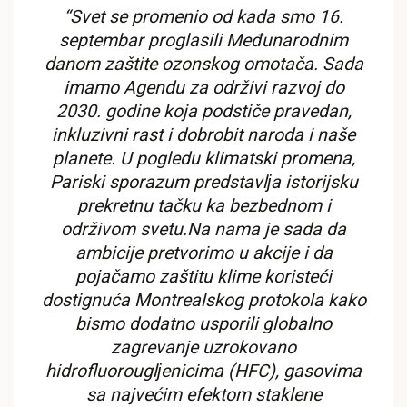
“Svet se promenio od kada smo 16.
septembar proglasili Međunarodnim
danom zaštite ozonskog omotača. Sada
imamo Agendu za održivi razvoj do
2030. godine koja podstiče pravedan,
inkluzivni rast i dobrobit naroda i naše
planete. U pogledu klimatski promena,
Pariski sporazum predstavlјa istorijsku
prekretnu tačku ka bezbednom i
održivom svetu.Na nama je sada da
ambicije pretvorimo u akcije i da
pojačamo zaštitu klime koristeći
dostignuća Montrealskog protokola kako
bismo dodatno usporili globalno
zagrevanje uzrokovano
hidrofluorouglјenicima (HFC), gasovima
sa najvećim efektom staklene