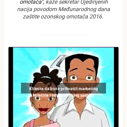
omotača”,
kaže sekretar Ujedinjenih
nacija povodom Međunarodnog dana
zaštite ozonskog omotača 2016.
Kliknite da biste prihvatili marketing
kolačiće i omogućili ovaj sadržaj