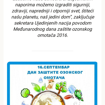
naporima možemo izgraditi sigurniji,
zdraviji, napredniji i otporniji svet, štiteći
našu planetu, naš jedini dom”, zaključuje
sekretara Ujedinjenih nacija povodom
Međunarodnog dana zaštite ozonskog
omotača 2016.