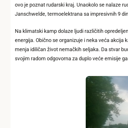
ovo je poznat rudarski kraj. Unaokolo se nalaze ru
Janschwelde, termoelektrana sa impresivnih 9 dimnj
Na klimatski kamp dolaze ljudi različitih opredeljenja
energija. Obično se organizuje i neka veća akcija 
menja idiličan život nemačkih seljaka. Da stvar bud
svojim radom odgovorna za duplo veće emisije g