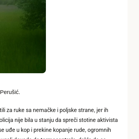
 Perušić.
i za ruke sa nemačke i poljske strane, jer ih
icija nije bila u stanju da spreči stotine aktivista
da se uđe u kop i prekine kopanje rude, ogromnih