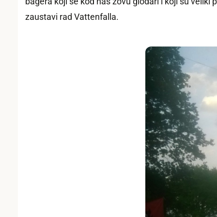
bagera koji se kod nas zovu glodari i koji su velik
zaustavi rad Vattenfalla.