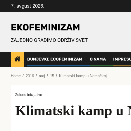
Skip
7. avgust 2026.
to
content
EKOFEMINIZAM
ZAJEDNO GRADIMO ODRŽIV SVET
BUNJEVKE ECOFEMINIZAM
O NAMA
IMPRES
Home
2016
maj
15
Klimatski kamp u Nemačkoj
Zelene inicijative
Klimatski kamp u