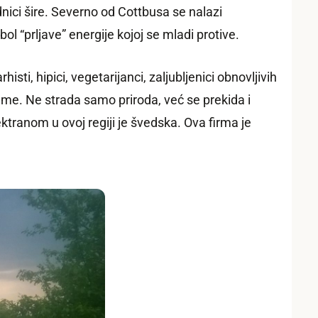
dnici šire. Severno od Cottbusa se nalazi
 “prljave” energije kojoj se mladi protive.
isti, hipici, vegetarijanci, zaljubljenici obnovljivih
leme. Ne strada samo priroda, već se prekida i
ktranom u ovoj regiji je švedska. Ova firma je