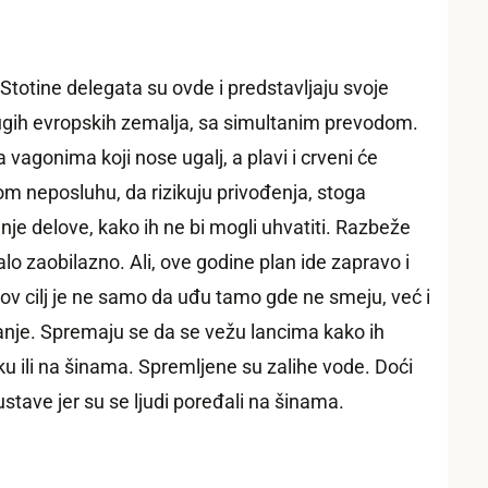
 Stotine delegata su ovde i predstavljaju svoje
ugih evropskih zemalja, sa simultanim prevodom.
a vagonima koji nose ugalj, a plavi i crveni će
kom neposluhu, da rizikuju privođenja, stoga
anje delove, kako ih ne bi mogli uhvatiti. Razbeže
alo zaobilazno. Ali, ove godine plan ide zapravo i
ihov cilj je ne samo da uđu tamo gde ne smeju, već i
anje. Spremaju se da se vežu lancima kako ih
ku ili na šinama. Spremljene su zalihe vode. Doći
stave jer su se ljudi poređali na šinama.