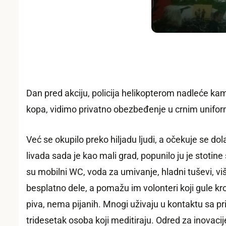
Dan pred akciju, policija helikopterom nadleće ka
kopa, vidimo privatno obezbeđenje u crnim unif
Već se okupilo preko hiljadu ljudi, a očekuje se d
livada sada je kao mali grad, popunilo ju je stotin
su mobilni WC, voda za umivanje, hladni tuševi, viš
besplatno dele, a pomažu im volonteri koji gule kro
piva, nema pijanih. Mnogi uživaju u kontaktu sa pr
tridesetak osoba koji meditiraju. Odred za inovacij