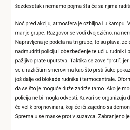
šezdesetak i nemamo pojma šta će sa njima raditi
Noć pred akciju, atmosfera je ozbiljna i u kampu. V
manje grupe. Razgovor se vodi dvojezično, na nem
Napravljena je podela na tri grupe, to su plava, zel
nadmudriti policiju i obezbeđenje te ući u rudnik i
pažljivo prate uputstva. Taktika se zove “prsti”, j
se u različitim smerovima kao što prsti šake pokazu
još dalje od blokade rudnika i termocentrale. Oforml
da se što je moguće duže zadrže tamo. Ako je mog
policija ne bi mogla odvesti. Kuvari se organizuju
će velik broj novinara, koji će ići zajedno sa dem
Spremaju se maske protiv suzavca. Zabranjeno je d