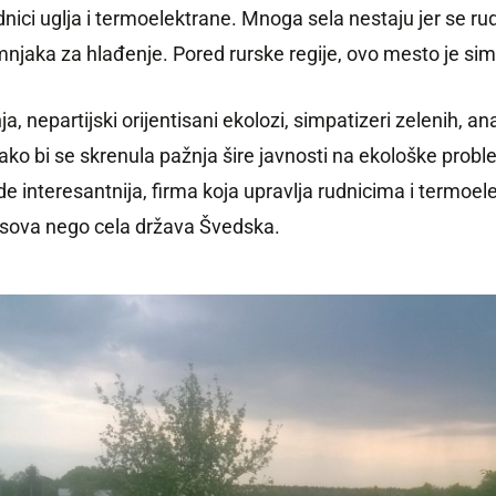
dnici uglja i termoelektrane. Mnoga sela nestaju jer se ru
aka za hlađenje. Pored rurske regije, ovo mesto je simbol
, nepartijski orijentisani ekolozi, simpatizeri zelenih, anarh
kako bi se skrenula pažnja šire javnosti na ekološke prob
e interesantnija, firma koja upravlja rudnicima i termoele
asova nego cela država Švedska.