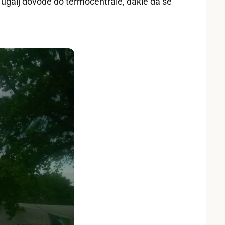
ji ugalj dovode do termocentrale, dakle da se