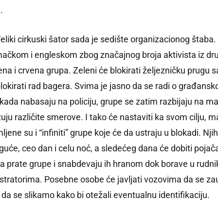
.
eliki cirkuski šator sada je sedište organizacionog štaba.
ačkom i engleskom zbog značajnog broja aktivista iz dr
ena i crvena grupa. Zeleni će blokirati željezničku prugu s
 blokirati rad bagera. Svima je jasno da se radi o građans
er kada nabasaju na policiju, grupe se zatim razbijaju na m
ju različite smerove. I tako će nastaviti ka svom cilju, m
jene su i “infiniti” grupe koje će da ustraju u blokadi. Nj
uće, ceo dan i celu noć, a sledećeg dana će dobiti pojač
 da prate grupe i snabdevaju ih hranom dok borave u rudni
onstratorima. Posebne osobe će javljati vozovima da se zau
a se slikamo kako bi otežali eventualnu identifikaciju.