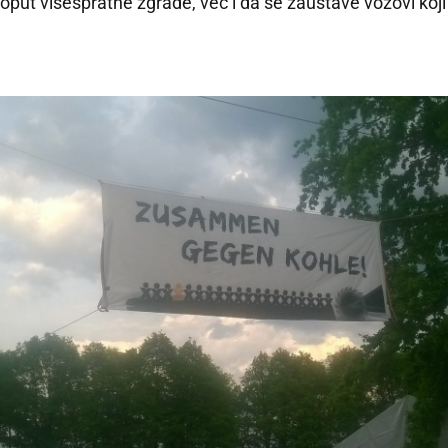
i poput višespratne zgrade, već i da se zaustave vozovi ko