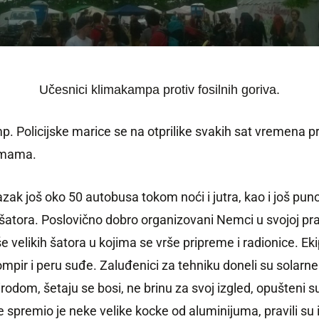
Učesnici klimakampa protiv fosilnih goriva.
mp. Policijske marice se na otprilike svakih sat vremena
ormama.
olazak još oko 50 autobusa tokom noći i jutra, kao i još 
e šatora. Poslovično dobro organizovani Nemci u svojoj pra
e velikih šatora u kojima se vrše pripreme i radionice. Ek
mpir i peru suđe. Zaluđenici za tehniku doneli su solarne p
irodom, šetaju se bosi, ne brinu za svoj izgled, opušteni 
e spremio je neke velike kocke od aluminijuma, pravili su 