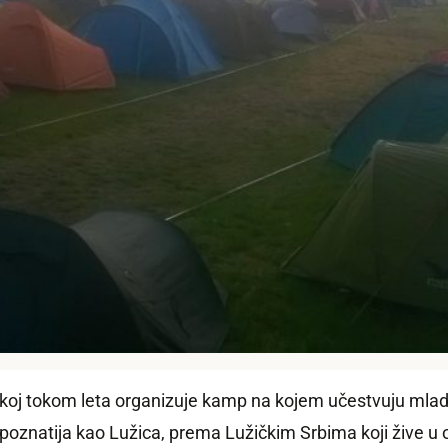
koj tokom leta organizuje kamp na kojem učestvuju mladi
oznatija kao Lužica, prema Lužičkim Srbima koji žive u okol