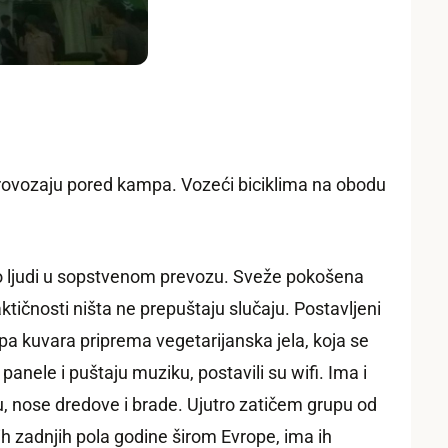
 provozaju pored kampa. Vozeći biciklima na obodu
puno ljudi u sopstvenom prevozu. Sveže pokošena
ktičnosti ništa ne prepuštaju slučaju. Postavljeni
ipa kuvara priprema vegetarijanska jela, koja se
anele i puštaju muziku, postavili su wifi. Ima i
su, nose dredove i brade. Ujutro zatičem grupu od
ih zadnjih pola godine širom Evrope, ima ih