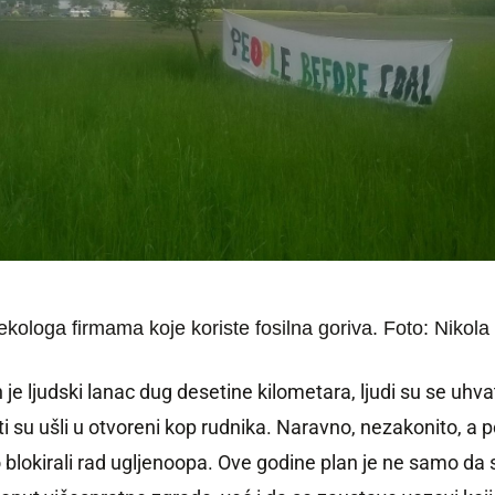
kologa firmama koje koriste fosilna goriva. Foto: Nikola
ljudski lanac dug desetine kilometara, ljudi su se uhvatil
i su ušli u otvoreni kop rudnika. Naravno, nezakonito, a pol
atko blokirali rad ugljenoopa. Ove godine plan je ne samo 