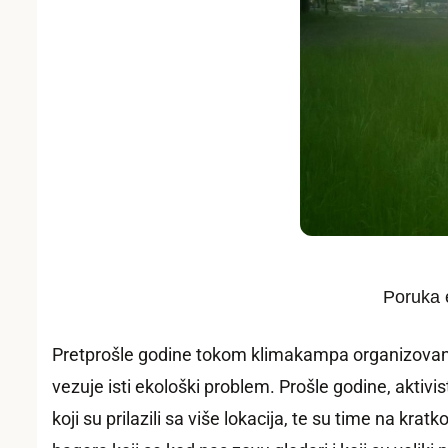
Poruka e
Pretprošle godine tokom klimakampa organizovan je 
vezuje isti ekološki problem. Prošle godine, aktivist
koji su prilazili sa više lokacija, te su time na kr