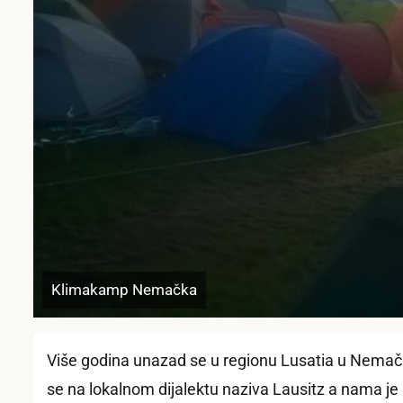
Klimakamp Nemačka
Više godina unazad se u regionu Lusatia u Nemač
se na lokalnom dijalektu naziva Lausitz a nama je p